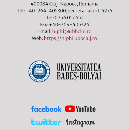
400084
Cluj-Napoca
,
România
Tel:
+40-264-405300
, secretariat int. 5275
Tel:
0756 017 552
Fax:
+40-264-405326
Email:
hiphi@ubbcluj.ro
Web:
https://hiphi.ubbcluj.ro