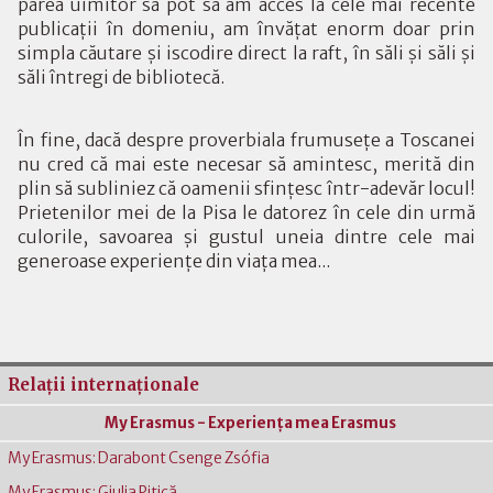
părea uimitor să pot să am acces la cele mai recente
publicaţii în domeniu, am învăţat enorm doar prin
simpla căutare şi iscodire direct la raft, în săli şi săli şi
săli întregi de bibliotecă.
În fine, dacă despre proverbiala frumuseţe a Toscanei
nu cred că mai este necesar să amintesc, merită din
plin să subliniez că oamenii sfinţesc într-adevăr locul!
Prietenilor mei de la Pisa le datorez în cele din urmă
culorile, savoarea şi gustul uneia dintre cele mai
generoase experienţe din viaţa mea...
Relaţii internaţionale
My Erasmus - Experienţa mea Erasmus
My Erasmus: Darabont Csenge Zsófia
My Erasmus: Giulia Pițică