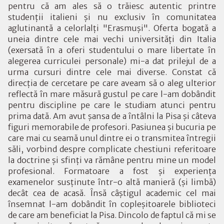
pentru că am ales să o trăiesc autentic printre
studenţii italieni şi nu exclusiv în comunitatea
aglutinantă a celorlalţi "Erasmuşi". Oferta bogată a
uneia dintre cele mai vechi universităţi din Italia
(exersată în a oferi studentului o mare libertate în
alegerea curriculei personale) mi-a dat prilejul de a
urma cursuri dintre cele mai diverse. Constat că
direcţia de cercetare pe care aveam să o aleg ulterior
reflectă în mare măsură gustul pe care l-am dobândit
pentru discipline pe care le studiam atunci pentru
prima dată. Am avut şansa de a întâlni la Pisa şi câteva
figuri memorabile de profesori. Pasiunea şi bucuria pe
care mai cu seamă unul dintre ei o transmitea întregii
săli, vorbind despre complicate chestiuni referitoare
la doctrine şi sfinţi va rămâne pentru mine un model
profesional. Formatoare a fost şi experienţa
examenelor susţinute într-o altă manieră (şi limbă)
decât cea de acasă. Însă câştigul academic cel mai
însemnat l-am dobândit în copleşitoarele biblioteci
de care am beneficiat la Pisa. Dincolo de faptul că mi se