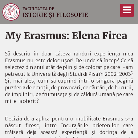
FACULTATEA DE
ISTORIE ȘI FILOSOFIE
My Erasmus: Elena Firea
Să descriu în doar câteva rânduri experienţa mea
Erasmus nu este deloc uşor! De unde să încep? Ce să
selectez din anul atât de plin şi de colorat pe care l-am
petrecut la Università degli Studi di Pisa în 2002-2003?
Şi, mai ales, cum să cuprind într-o singură pagină
puzderia de emoţii, de provocări, de căutări, de bucurii,
de împliniri, de frumuseţe şi de căldură umană pe care
mi le-a oferit?
Decizia de a aplica pentru o mobilitate Erasmus s-a
născut firesc, între încurajările prietenilor care
trăiseră deja această experienţă şi dorinţa de a