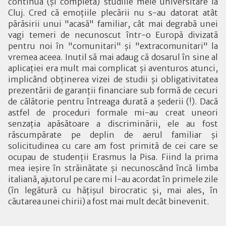
continua (şi completa) studiile mele universitare la
Cluj. Cred că emoţiile plecării nu s-au datorat atât
părăsirii unui "acasă" familiar, cât mai degrabă unei
vagi temeri de necunoscut într-o Europă divizată
pentru noi în "comunitari" şi "extracomunitari" la
vremea aceea. Inutil să mai adaug că dosarul în sine al
aplicaţiei era mult mai complicat şi aventuros atunci,
implicând obţinerea vizei de studii şi obligativitatea
prezentării de garanţii financiare sub formă de cecuri
de călătorie pentru întreaga durată a şederii (!). Dacă
astfel de proceduri formale mi-au creat uneori
senzaţia apăsătoare a discriminării, ele au fost
răscumpărate pe deplin de aerul familiar şi
solicitudinea cu care am fost primită de cei care se
ocupau de studenţii Erasmus la Pisa. Fiind la prima
mea ieşire în străinătate şi necunoscând încă limba
italiană, ajutorul pe care mi l-au acordat în primele zile
(în legătură cu hăţişul birocratic şi, mai ales, în
căutarea unei chirii) a fost mai mult decât binevenit.