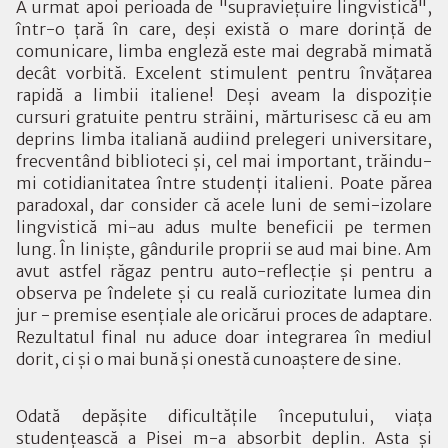
A urmat apoi perioada de "supravieţuire lingvistică",
într-o ţară în care, deşi există o mare dorinţă de
comunicare, limba engleză este mai degrabă mimată
decât vorbită. Excelent stimulent pentru învăţarea
rapidă a limbii italiene! Deşi aveam la dispoziţie
cursuri gratuite pentru străini, mărturisesc că eu am
deprins limba italiană audiind prelegeri universitare,
frecventând biblioteci şi, cel mai important, trăindu-
mi cotidianitatea între studenţi italieni. Poate părea
paradoxal, dar consider că acele luni de semi-izolare
lingvistică mi-au adus multe beneficii pe termen
lung. În linişte, gândurile proprii se aud mai bine. Am
avut astfel răgaz pentru auto-reflecţie şi pentru a
observa pe îndelete şi cu reală curiozitate lumea din
jur - premise esenţiale ale oricărui proces de adaptare.
Rezultatul final nu aduce doar integrarea în mediul
dorit, ci şi o mai bună şi onestă cunoaştere de sine.
Odată depăşite dificultăţile începutului, viaţa
studenţească a Pisei m-a absorbit deplin. Asta şi