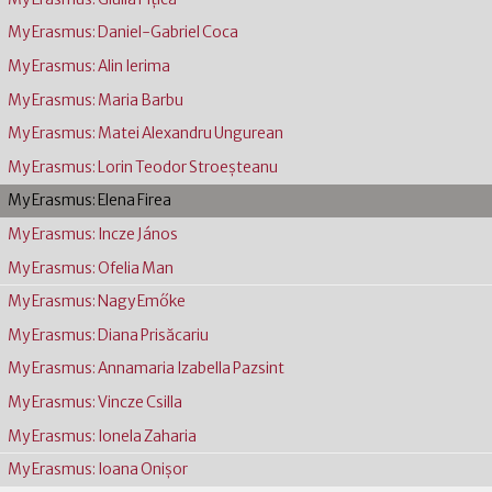
My Erasmus: Daniel-Gabriel Coca
My Erasmus: Alin Ierima
My Erasmus: Maria Barbu
My Erasmus: Matei Alexandru Ungurean
My Erasmus: Lorin Teodor Stroeșteanu
My Erasmus: Elena Firea
My Erasmus: Incze János
My Erasmus: Ofelia Man
My Erasmus: Nagy Emőke
My Erasmus: Diana Prisăcariu
My Erasmus: Annamaria Izabella Pazsint
My Erasmus: Vincze Csilla
My Erasmus: Ionela Zaharia
My Erasmus: Ioana Onişor