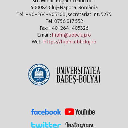
Str. Mihail Kogălniceanu nr. 1
400084
Cluj-Napoca
,
România
Tel:
+40-264-405300
, secretariat int. 5275
Tel:
0756 017 552
Fax:
+40-264-405326
Email:
hiphi@ubbcluj.ro
Web:
https://hiphi.ubbcluj.ro