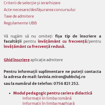
Criterii de selecție și ierarhizare
Acte necesare/desfășurarea concursului
Taxe de admitere
Regulamente UBB
Vă rugăm să nu omiteți
fișa tip de înscriere
a
facultății
pentru
învățământ cu frecvență
/pentru
învățământ cu frecvență redusă
.
Ghid înscriere
aplicație admitere
Pentru informaţii suplimentare ne puteţi contacta
la adresa de mail: lavinia.miron@ubbcluj.ro
sau la numărul de telefon: 0756 821 252.
Modul pedagogic pentru cariera didactică
Informaţii în limba română
Informaţii în limba maghiară