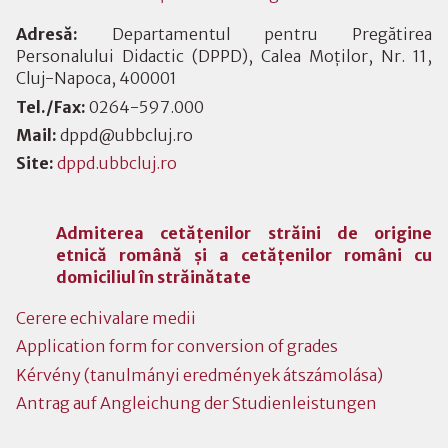
Adresă:
Departamentul pentru Pregătirea
Personalului Didactic (DPPD), Calea Moților, Nr. 11,
Cluj-Napoca, 400001
Tel./Fax:
0264-597.000
Mail:
dppd@ubbcluj.ro
Site:
dppd.ubbcluj.ro
Admiterea cetăţenilor străini de origine
etnică română şi a cetăţenilor români cu
domiciliul în străinătate
Cerere echivalare medii
Application form for conversion of grades
Kérvény (tanulmányi eredmények átszámolása)
Antrag auf Angleichung der Studienleistungen