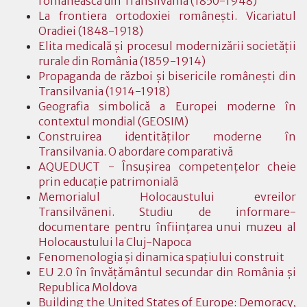
românească din Transilvania (1850-1948)
La frontiera ortodoxiei româneşti. Vicariatul
Oradiei (1848-1918)
Elita medicală şi procesul modernizării societăţii
rurale din România (1859-1914)
Propaganda de război şi bisericile româneşti din
Transilvania (1914-1918)
Geografia simbolică a Europei moderne în
contextul mondial (GEOSIM)
Construirea identităţilor moderne în
Transilvania. O abordare comparativă
AQUEDUCT - Însuşirea competenţelor cheie
prin educaţie patrimonială
Memorialul Holocaustului evreilor
Transilvăneni. Studiu de informare-
documentare pentru înfiinţarea unui muzeu al
Holocaustului la Cluj-Napoca
Fenomenologia şi dinamica spaţiului construit
EU 2.0 în învăţământul secundar din România şi
Republica Moldova
Building the United States of Europe: Demoracy,