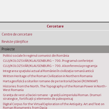
Cercetare
Centre de cercetare
Reviste ştiinţifice
Proiecte
Politici sociale în regimul comunist din România
CLUJ/KOLOZSVÁR/KLAUSENBURG – 700. Programul conferinţei
CLUJ/KOLOZSVÁR/KLAUSENBURG – 700. A konferencia programja
Integrarea spaţiului actual al României în civilizaţia romană antică
Written Heritage of the Roman Civilization in Northern Romania
Harta geofizică a siturilor romane de pe teritoriul Daciei (ROMMAP)
Histories from the North. The Topography of the Roman Power in North-
West Romania
Graniţa de vest a Daciei romane - graniţă a imperiului Roman. Drumuri
strategice, fortificaţii şi elemente de paleopeisaj
Digital Corpus for the Virtual Exploration of the Antiquity. Art and Text on
Roman Monuments from Dacia