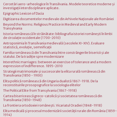
Cercetări aero-arheologice în Transilvania. Modele teoretice moderne şi
investigaţii interdisciplinare aplicate.
Epigraphic Lexicon of Dacia
Digitizarea documentelor medievale din Arhivele Naţionale ale României
Beyond the Norms: Religious Practice in Medieval and Early Modern
Transylvania
Istoria românească în străinătate: bibliografia istoriei româneşti în limbi
de circulaţie occidentale (1700-2010)
Antroponimia în Transilvania medievală (secolele XI-XIV). Evaluare
statistică, evoluţie, semnificaţii
Familia românească din Transilvania între constrângerile bisericii şi ale
statului. De la tradiţie spre modernizare
Interethnic marriages: between an exercise of tolerance and a modern
expression of indifference. 1895-2010
Strategii matrimoniale şi succesorale la elita rurală românească din
Transilvania (1850 - 1900)
Elita politică românească din Ungaria dualistă 1867-1918. De la
reconstituirile prosopografice la sociologia elitelor
The Political Elite from Transylvania (1867-1918)
Cartea bisericească greco-catolică şi societatea românească din
Transilvania (1850-1948)
La frontiera ortodoxiei româneşti. Vicariatul Oradiei (1848-1918)
Elita medicală şi procesul modernizării societăţii rurale din România (1859-
1914)