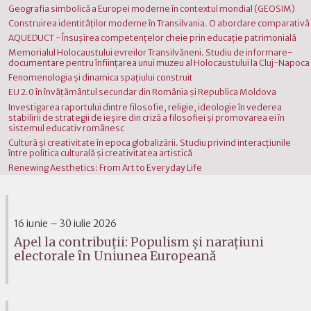
Geografia simbolică a Europei moderne în contextul mondial (GEOSIM)
Construirea identităţilor moderne în Transilvania. O abordare comparativă
AQUEDUCT - Însuşirea competenţelor cheie prin educaţie patrimonială
Memorialul Holocaustului evreilor Transilvăneni. Studiu de informare-
documentare pentru înfiinţarea unui muzeu al Holocaustului la Cluj-Napoca
Fenomenologia şi dinamica spaţiului construit
EU 2.0 în învăţământul secundar din România şi Republica Moldova
Investigarea raportului dintre filosofie, religie, ideologie în vederea
stabilirii de strategii de ieşire din criză a filosofiei şi promovarea ei în
sistemul educativ românesc
Cultură şi creativitate în epoca globalizării. Studiu privind interacţiunile
între politica culturală şi creativitatea artistică
Renewing Aesthetics: From Art to Everyday Life
16 iunie – 30 iulie 2026
Apel la contribuții: Populism și narațiuni
electorale în Uniunea Europeană