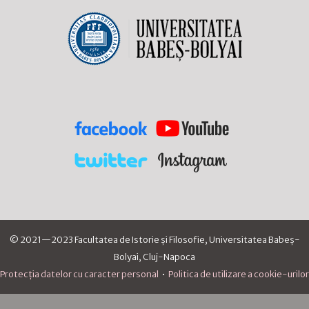
© 2021—2023 Facultatea de Istorie și Filosofie, Universitatea Babeș-
Bolyai, Cluj-Napoca
Protecția datelor cu caracter personal
•
Politica de utilizare a cookie-urilor