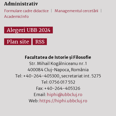
Administrativ
Formulare cadre didactice
Managementul cercetării
AcademicInfo
Alegeri UBB 2024
Plan site
RSS
Facultatea de Istorie și Filosofie
Str. Mihail Kogălniceanu nr. 1
400084
Cluj-Napoca
,
România
Tel:
+40-264-405300
, secretariat int. 5275
Tel:
0756 017 552
Fax:
+40-264-405326
Email:
hiphi@ubbcluj.ro
Web:
https://hiphi.ubbcluj.ro