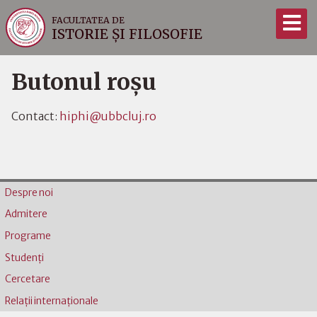
FACULTATEA DE
ISTORIE ȘI FILOSOFIE
Butonul roşu
Contact:
hiphi@ubbcluj.ro
Despre noi
Admitere
Programe
Studenţi
Cercetare
Relaţii internaţionale