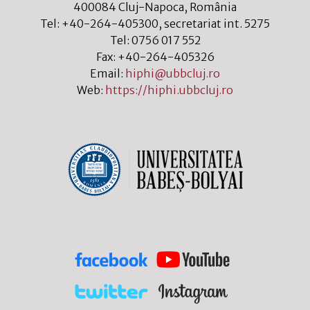
400084
Cluj-Napoca
,
România
Tel:
+40-264-405300
, secretariat int. 5275
Tel:
0756 017 552
Fax:
+40-264-405326
Email:
hiphi@ubbcluj.ro
Web:
https://hiphi.ubbcluj.ro