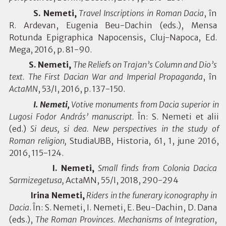
S. Nemeti,
Travel Inscriptions in Roman Dacia
, în
R. Ardevan, Eugenia Beu-Dachin (eds.), Mensa
Rotunda Epigraphica Napocensis, Cluj-Napoca, Ed.
Mega, 2016, p. 81-90.
S. Nemeti,
The Reliefs on Trajan’s Column and Dio’s
text. The First Dacian War and Imperial Propaganda
, în
ActaMN
, 53/I, 2016, p. 137-150.
I. Nemeti,
Votive monuments from Dacia superior in
Lugosi Fodor András’ manuscript.
În: S. Nemeti et alii
(ed.)
Si deus, si dea. New perspectives in the study of
Roman religion,
StudiaUBB, Historia, 61, 1, june 2016,
2016, 115-124.
I. Nemeti,
Small finds from Colonia Dacica
Sarmizegetusa,
ActaMN, 55/I, 2018, 290-294
Irina Nemeti,
Riders in the funerary iconography in
Dacia
. În:
S. Nemeti, I. Nemeti, E. Beu-Dachin, D. Dana
(
eds.),
The
Roman Provinces. Mechanisms of Integration
,