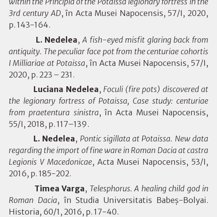
within the Principia of the Potaissa legionary fortress in the
3rd century AD
, în Acta Musei Napocensis, 57/I, 2020,
p. 143-164.
L. Nedelea
,
A fish-eyed misfit glaring back from
antiquity. The peculiar face pot from the centuriae cohortis
I Milliariae at Potaissa
, în Acta Musei Napocensis, 57/I,
2020, p. 223 – 231.
Luciana Nedelea
,
Foculi (fire pots) discovered at
the legionary fortress of Potaissa, Case study: centuriae
from praetentura sinistra
, în Acta Musei Napocensis,
55/I, 2018, p. 117–139.
L. Nedelea
,
Pontic sigillata at Potaissa. New data
regarding the import of fine ware in Roman Dacia at castra
Legionis V Macedonicae
, Acta Musei Napocensis, 53/I,
2016, p. 185-202.
Timea Varga
,
Telesphorus. A healing child god in
Roman Dacia
, în Studia Universitatis Babeș-Bolyai.
Historia, 60/1, 2016, p. 17-40.