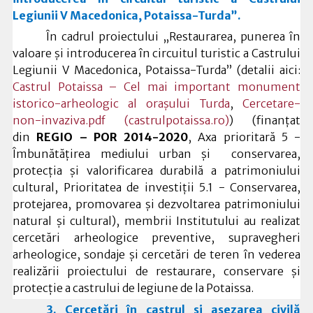
Legiunii V Macedonica, Potaissa-Turda”.
În cadrul proiectului „Restaurarea, punerea în
valoare și introducerea în circuitul turistic a Castrului
Legiunii V Macedonica, Potaissa-Turda” (detalii aici:
Castrul Potaissa – Cel mai important monument
istorico-arheologic al orașului Turda
,
Cercetare-
non-invaziva.pdf (castrulpotaissa.ro)
) (
finanțat
din
REGIO – POR 2014-2020
, Axa prioritară 5 -
Îmbunătăţirea mediului urban şi conservarea,
protecţia şi valorificarea durabilă a patrimoniului
cultural, Prioritatea de investiții 5.1 - Conservarea,
protejarea, promovarea și dezvoltarea patrimoniului
natural și cultural
), membrii Institutului au realizat
cercetări arheologice preventive, supravegheri
arheologice, sondaje și cercetări de teren în vederea
realizării
proiectului de restaurare, conservare și
protecție a castrului de legiune de la Potaissa.
3. C
ercetări în castrul și așezarea civilă