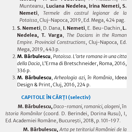
Munteanu,
Luciana Nedelea, Irina Nemeti, S.
Nemeti
,
Termele din castrul legionar de la
Potaissa
, Cluj-Napoca, 2019, Ed. Mega, 424 pag.
S. Nemeti
, D. Dana,
I. Nemeti
, E. Beu-Dachin,
L.
Nedelea, T. Varga
,
The Dacians in the Roman
Empire. Provincial Constructions
, Cluj-Napoca, Ed.
Mega, 2019, 443 p.
M. Bărbulescu
,
Potaissa.
L
’arte romana in una citta
della Dacia
,
L’Erma di Bretschneider, Roma,
2016,
336 p.
M. Bărbulescu
,
Arheologia azi, în România
,
Ideea
Design & Print, Cluj, 2016, 224 p.
CAPITOLE ÎN CĂRȚI (selectiv)
M. Bărbulescu,
Daco-romani, romanici, alogeni
, în
Istoria Românilor
(coord. D. Berindei, Dorina Rusu), I,
Ed. Academiei Române, București, 2018, p. 101-197.
M. Bărbulescu,
Arta pe teritoriul României de la