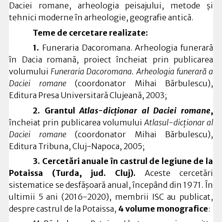
Daciei romane, arheologia peisajului, metode şi
tehnici moderne în arheologie, geografie antică.
Teme de cercetare realizate:
1.
Funeraria Dacoromana. Arheologia funerară
în Dacia romană, proiect încheiat prin publicarea
volumului
Funeraria Dacoromana.
Arheologia funerară a
Daciei romane
(coordonator Mihai Bărbulescu),
Editura Presa Universitară Clujeană, 2003;
2.
Grantul
Atlas-dicţionar al Daciei romane
,
încheiat prin publicarea volumului
Atlasul-dicţionar al
Daciei romane
(coordonator Mihai Bărbulescu),
Editura Tribuna, Cluj-Napoca, 2005;
3.
Cercetări anuale în castrul de legiune de la
Potaissa (Turda, jud. Cluj).
Aceste cercetări
sistematice se desfășoară anual, începând din 1971. În
ultimii 5 ani (2016-2020), membrii ISC au publicat,
despre castrul de la Potaissa,
4 volume monografice
: