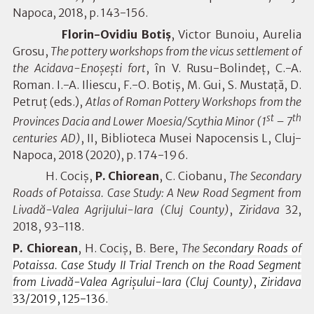
Napoca, 2018, p. 143-156.
Florin-Ovidiu Botiș
, Victor Bunoiu, Aurelia
Grosu,
The pottery workshops from the vicus settlement of
the Acidava-Enoșești fort
, în V. Rusu-Bolindeț, C.-A.
Roman. I.-A. Iliescu, F.-O. Botiș, M. Gui, S. Mustață, D.
Petruț (eds.),
Atlas of Roman Pottery Workshops from the
st
th
Provinces Dacia and Lower Moesia/Scythia Minor (1
– 7
centuries AD)
, II, Biblioteca Musei Napocensis L, Cluj-
Napoca, 2018 (2020), p. 174-196.
H. Cociș,
P. Chiorean
, C. Ciobanu,
The Secondary
Roads of Potaissa. Case Study: A New Road Segment from
Livadă-Valea Agrijului-Iara (Cluj County)
,
Ziridava
32,
2018, 93-118.
P. Chiorean
, H. Cociș, B. Bere,
The S
econdary Roads of
Potaissa. Case Study II Trial Trench on the Road Segment
from Livadă-Valea Agrișului-Iara (Cluj County)
,
Ziridava
33/2019, 125-136.