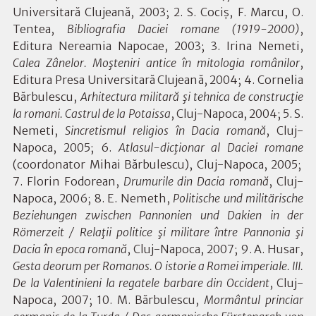
Universitară Clujeană, 2003; 2.
S. Cociş, F. Marcu, O.
Tentea,
Bibliografia Daciei romane (1919-2000)
,
Editura Nereamia Napocae, 2003; 3.
Irina Nemeti,
Calea Zânelor. Moşteniri antice în mitologia românilor
,
Editura Presa Universitară Clujeană, 2004; 4. Cornelia
Bărbulescu,
Arhitectura militară şi tehnica de construcţie
la romani. Castrul de la Potaissa
, Cluj-Napoca, 2004; 5. S.
Nemeti,
Sincretismul religios în Dacia romană
, Cluj-
Napoca, 2005; 6.
Atlasul-dicţionar al Daciei romane
(coordonator Mihai Bărbulescu), Cluj-Napoca, 2005;
7. F
lorin Fodorean,
Drumurile din Dacia romană
, Cluj-
Napoca, 2006; 8. E. Nemeth,
Politische und militärische
Beziehungen zwischen Pannonien und Dakien in der
Römerzeit / Relaţii politice şi militare între Pannonia şi
Dacia în epoca romană
, Cluj-Napoca, 2007; 9.
A. Husar,
Gesta deorum per Romanos.
O istorie a Romei imperiale. III.
De la Valentinieni la regatele barbare din Occident
, Cluj-
Napoca, 2007; 10.
M. Bărbulescu,
Mormântul princiar