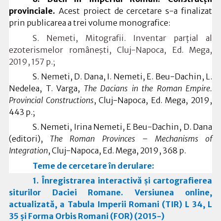
provinciale.
Acest proiect de cercetare s-a finalizat
prin publicarea a trei volume monografice:
S. Nemeti,
Mitografii. Inventar parțial al
ezoterismelor românești
, Cluj-Napoca, Ed.
Mega,
2019, 157 p.;
S. Nemeti, D. Dana, I. Nemeti, E. Beu-Dachin, L.
Nedelea, T. Varga,
The Dacians in the Roman Empire.
Provincial Constructions
, Cluj-Napoca, Ed. Mega, 2019,
443 p.;
S. Nemeti, Irina Nemeti, E Beu-Dachin, D. Dana
(editori),
The Roman Provinces – Mechanisms of
Integration
, Cluj-Napoca, Ed.
Mega, 2019, 368 p.
Teme de cercetare în derulare:
1. Înregistrarea interactivă şi cartografierea
siturilor Daciei Romane. Versiunea online,
actualizată, a Tabula Imperii Romani (TIR) L 34, L
35 şi Forma Orbis Romani (FOR) (2015-)