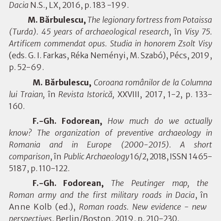
Dacia
N.S., LX, 2016, p. 183 -199.
M. Bărbulescu,
The legionary fortress from Potaissa
(Turda). 45 years of archaeological research
, în
Visy 75.
Artificem commendat opus. Studia in honorem Zsolt Visy
(eds.
G. I. Farkas, Réka Neményi, M. Szabó), Pécs, 2019,
p. 52-69.
M. Bărbulescu,
Coroana românilor de la Columna
lui Traian,
în
Revista Istorică
,
XXVIII, 2017, 1-2, p. 133-
160.
F.-Gh. F
od
o
re
a
n
,
H
ow
m
u
c
h
do
w
e
act
u
a
lly
kno
w
?
T
he
org
a
ni
zat
ion
of
p
re
v
en
t
i
ve
a
r
c
h
a
eology
in
Ro
ma
nia
a
nd
in
Euro
p
e
(200
0
-
2015
)
.
A
s
h
ort
c
o
mpa
rison
, în
Pu
b
l
i
c
Ar
cha
eology
16/2, 2018,
ISSN 1465-
5187, p. 110-122.
F.-Gh. F
od
o
re
a
n
,
T
h
e
Peu
t
inger
ma
p,
th
e
R
o
ma
n
a
r
m
y
a
nd
th
e
first
m
ili
ta
ry
ro
a
ds
in
Dac
i
a
,
în
Anne Kolb (ed.),
Roman roads. New evidence - new
perspectives
,
Berlin/Boston, 2019, p. 210-230.