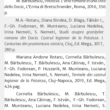
M. Bărbulescu,
Potaissa.
L
’arte romana in una citta
della Dacia
,
L’Erma di Bretschneider, Roma,
2016, 336
p.
M.A.-
R
o
t
a
r
u
,
D
i
an
a
Bi
n
d
ea
,
D
.
Bl
aga
,
F
áb
ián
I
.,
F.-
Gh
.
F
od
o
re
a
n
,
M.
Mun
t
ea
n
u
,
Lu
ci
an
a
N
e
d
e
l
ea
,
I
ri
n
a
Ne
me
ti,
S.
N
eme
ti,
St
udii
a
su
p
ra
gr
a
ni
ț
elor
r
o
ma
ne
din
Dac
ia.
C
a
s
t
r
u
l
legion
a
r
de
la
Po
ta
issa.
I.
Cen
t
uri
a
e
din
p
r
a
e
t
en
t
u
r
a
sinis
t
r
a
,
Cluj
, Ed. Mega, 2017,
280 p.
Mariana Andone Rotaru, Cornelia Bărbulescu,
M. Bărbulescu, T. Bărbulescu, Ana Cătinaș, F. István,
F.-Gh. Fodorean, P. Huszarik, M. Munteanu, Luciana
Nedelea, Irina Nemeti, S. Nemeti,
Termele din castrul
legionar de la Potaissa
, Cluj-Napoca, 2019, Ed. Mega,
424 pag.
Cornelia Bărbulescu, M. Bărbulescu, T.
Bărbulescu, Ana Cătinaș, F. István,
F.-Gh.
Fodorean,
M. Munteanu, Luciana Nedelea, Irina Nemeti, S.