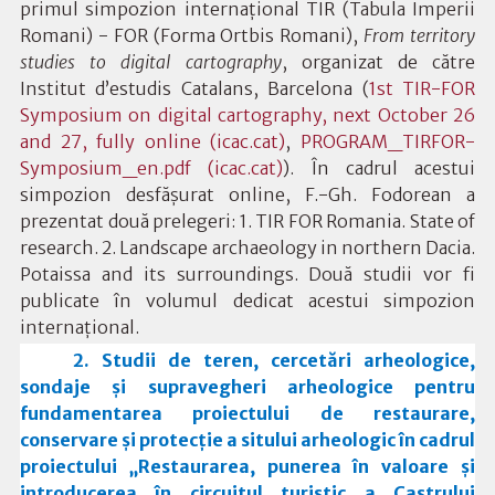
primul simpozion internațional TIR
(Tabula Imperii
Romani) - FOR (Forma Ortbis Romani),
From territory
studies to digital cartography
, organizat de către
Institut d’estudis Catalans, Barcelona (
1st TIR-FOR
Symposium on digital cartography, next October 26
and 27, fully online (icac.cat)
,
PROGRAM_TIRFOR-
Symposium_en.pdf (icac.cat)
). În cadrul acestui
simpozion desfășurat online, F.-Gh. Fodorean a
prezentat două prelegeri:
1. TIR FOR Romania. State of
research. 2. Landscape archaeology in northern Dacia.
Potaissa and its surroundings.
Două studii vor fi
publicate în volumul dedicat acestui simpozion
internațional.
2. Studii de teren, cercetări arheologice,
sondaje și supravegheri arheologice pentru
fundamentarea proiectului de restaurare,
conservare și protecție a sitului arheologic în cadrul
proiectului „Restaurarea, punerea în valoare și
introducerea în circuitul turistic a Castrului