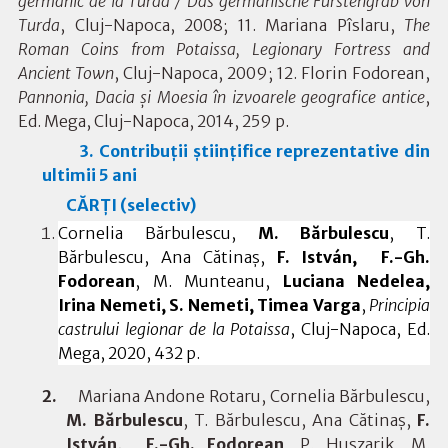
germanic de la Turda / Das germanische Fürstengrab von
Turda
, Cluj-Napoca, 2008; 11.
Mariana Pîslaru,
The
Roman Coins from Potaissa, Legionary Fortress and
Ancient Town
, Cluj-Napoca, 2009; 12.
Florin Fodorean,
Pannonia, Dacia şi Moesia în izvoarele geografice antice
,
Ed. Mega, Cluj-Napoca, 2014, 259 p.
3. Contribuții științifice reprezentative din
ultimii 5 ani
CĂRȚI (selectiv)
Cornelia Bărbulescu,
M. Bărbulescu
, T.
Bărbulescu, Ana Cătinaș,
F. István,
F.-Gh.
Fodorean
, M. Munteanu,
Luciana Nedelea,
Irina Nemeti, S. Nemeti, Timea Varga
,
Principia
castrului legionar de la Potaissa
, Cluj-Napoca, Ed.
Mega, 2020, 432 p.
2.
Mariana Andone Rotaru, Cornelia Bărbulescu,
M. Bărbulescu
, T. Bărbulescu, Ana Cătinaș,
F.
István,
F.-Gh. Fodorean
, P. Huszarik, M.