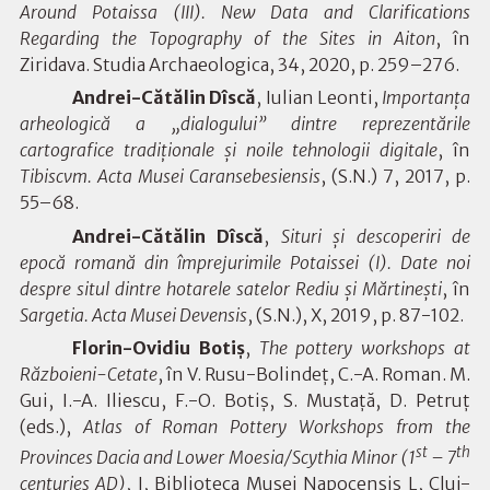
Around Potaissa (III). New Data and Clarifications
Regarding the Topography of the Sites in Aiton
, în
Ziridava. Studia Archaeologica, 34, 2020, p. 259–276.
Andrei-Cătălin Dîscă
, Iulian Leonti,
Importanţa
arheologică a „dialogului” dintre reprezentările
cartografice tradiţionale şi noile tehnologii digitale
, în
Tibiscvm. Acta Musei Caransebesiensis
, (S.N.) 7, 2017, p.
55–68.
Andrei-Cătălin Dîscă
,
Situri și descoperiri de
epocă romană din împrejurimile Potaissei (I). Date noi
despre situl dintre hotarele satelor Rediu și Mărtinești
, în
Sargetia. Acta Musei Devensis
, (S.N.), X, 2019, p. 87-102.
Florin-Ovidiu Botiș
,
The pottery workshops at
Războieni-Cetate
, în V. Rusu-Bolindeț, C.-A. Roman. M.
Gui, I.-A. Iliescu, F.-O. Botiș, S. Mustață, D. Petruț
(eds.),
Atlas of Roman Pottery Workshops from the
st
th
Provinces Dacia and Lower Moesia/Scythia Minor (1
– 7
centuries AD)
, I, Biblioteca Musei Napocensis L, Cluj-