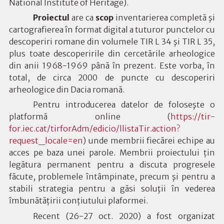
National Institute of Heritage
).
Proiectul
are ca
scop
inventarierea completă şi
cartografierea în format digital a tuturor punctelor cu
descoperiri romane din volumele TIR L 34 şi TIR L 35,
plus toate descoperirile din cercetările arheologice
din anii 1968-1969 până în prezent. Este vorba, în
total, de circa 2000 de puncte cu descoperiri
arheologice din Dacia romană.
Pentru introducerea datelor de foloseşte o
platformă online (
https://tir-
for.iec.cat/tirforAdm/edicio/llistaTir.action?
request_locale=en
) unde membrii fiecărei echipe au
acces pe baza unei parole. Membrii proiectului țin
legătura permanent pentru a discuta progresele
făcute, problemele întâmpinate, precum şi pentru a
stabili strategia pentru a găsi soluţii în vederea
îmbunătățirii conțiutului plaformei.
Recent (26-27 oct. 2020) a fost organizat