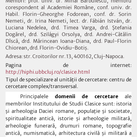
Membri: prof. univ. dr. Mihai Bărbulescu, membru
corespondent al Academiei Române, conf. univ. dr.
Habil. Florin-Gheorghe Fodorean, conf. dr. Sorin
Nemeti, dr. Irina Nemeti, lect. dr. Fábián István, dr.
Luciana Nedelea, drd. Timea Varga, drd. Ștefania
Dogărel, drd. Szilágyi Orsolya, drd. Andrei-Cătălin
Dîscă, drd. Mărincean Ioana-Diana, drd. Paul-Florin
Chiorean, drd. Florin-Ovidiu-Botiș.
Adresa: str. Croitorilor nr. 13, 400162, Cluj-Napoca.
Pagina de internet:
http://hiphi.ubbcluj.ro/clasice.html
Tipul de specializare al unităţii de cercetare: centru de
cercetare complex/transversal.
Principalele
domenii de cercetare
ale
membrilor Institutului de Studii Clasice sunt: istoria
şi arheologia Daciei romane, populaţie şi societate,
spiritualitate antică, istorie şi arheologie militară,
arheologie funerară, drumuri romane, topografie
antică, numismatică, arhitectura civilă şi militară a