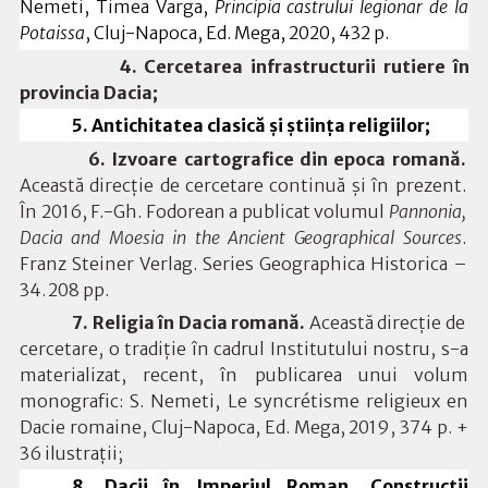
Nemeti, Timea Varga,
Principia castrului legionar de la
Potaissa
, Cluj-Napoca, Ed. Mega, 2020, 432 p.
4.
Cercetarea infrastructurii rutiere în
provincia Dacia;
5. Antichitatea clasică și știința religiilor;
6. Izvoare cartografice din epoca romană.
Această direcție de cercetare continuă și în prezent.
În 2016, F.-Gh. Fodorean a publicat volumul
P
a
nnoni
a
,
D
ac
ia
a
nd
Moesia
in
th
e
An
c
ient
G
eogr
aph
ic
a
l
S
our
c
e
s
.
F
r
an
z
St
e
i
n
er
Ve
rla
g
.
S
e
r
i
e
s
G
e
o
g
r
a
ph
i
ca
Hist
o
rica
–
34
.
2
08
pp.
7. Religia în Dacia romană.
Această direcție de
cercetare, o tradiție în cadrul Institutului nostru, s-a
materializat, recent, în publicarea unui volum
monografic: S. Nemeti,
Le syncrétisme religieux en
Dacie romaine
, Cluj-Napoca, Ed. Mega, 2019, 374 p. +
36 ilustrații;
8. Dacii în Imperiul Roman. Construcții