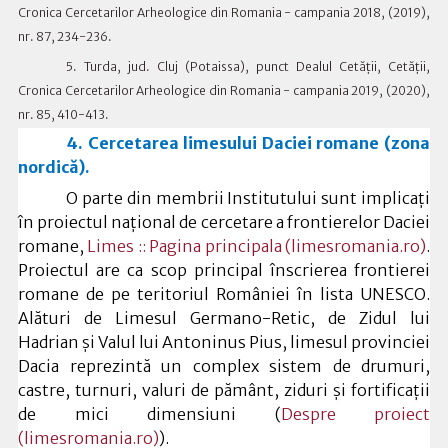
Cronica Cercetarilor Arheologice din Romania - campania 2018, (2019),
nr. 87, 234-236.
5. Turda, jud. Cluj (Potaissa), punct Dealul Cetății, Cetății,
Cronica Cercetarilor Arheologice din Romania - campania 2019, (2020),
nr. 85, 410-413.
4. Cercetarea limesului Daciei romane (zona
nordică).
O parte din membrii Institutului sunt implicați
în proiectul național de cercetare a frontierelor Daciei
romane,
Limes :: Pagina principala (limesromania.ro)
.
Proiectul are ca scop principal înscrierea frontierei
romane de pe teritoriul României în lista UNESCO.
Alături de Limesul Germano-Retic, de Zidul lui
Hadrian și Valul lui Antoninus Pius, limesul provinciei
Dacia reprezintă un complex sistem de drumuri,
castre, turnuri, valuri de pământ, ziduri și fortificații
de mici dimensiuni (
Despre proiect
(limesromania.ro)
).