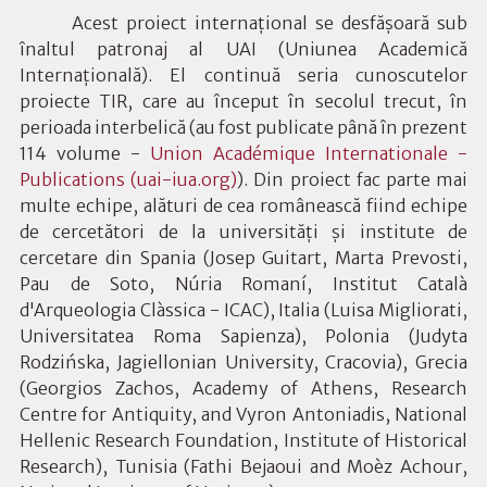
Acest
proiect internaţional se desfăşoară sub
înaltul patronaj al UAI (Uniunea Academică
Internaţională). El continuă seria cunoscutelor
proiecte TIR, care au început în secolul trecut, în
perioada interbelică (au fost publicate până în prezent
114 volume -
Union Académique Internationale -
Publications (uai-iua.org)
). Din proiect fac parte mai
multe echipe, alături de cea românească fiind echipe
de cercetători de la universităţi şi institute de
cercetare din Spania (Josep Guitart, Marta Prevosti,
Pau de Soto, Núria Romaní,
Institut Català
d'Arqueologia Clàssica - ICAC), Italia (
Luisa Migliorati,
Universitatea Roma Sapienza
), Polonia (
Judyta
Rodzińska, Jagiellonian University, Cracovia
), Grecia
(
Georgios Zachos, Academy of Athens, Research
Centre for Antiquity, and Vyron Antoniadis, National
Hellenic Research Foundation, Institute of Historical
Research
), Tunisia (
Fathi Bejaoui and Moèz Achour,