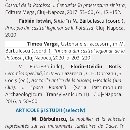
Castrul de la Potaissa. I. Centuriae în praetentura sinistra,
Editura Mega, Cluj-Napoca, 2017, 53-60, 61, 151-152.
Fábián
István,
Sticla
în M. Bărbulescu (coord.),
Principia din castrul legionar de la Potaissa
, Cluj-Napoca,
2020.
Timea Varga
, Ustensile și accesorii, în M.
Bărbulescu (coord..),
Principia din castrul legionar de la
Potaissa
, Cluj Napoca, 2020, p. 203-220.
V. Rusu-Bolindeț,
Florin-Ovidiu Botiș
,
Ceramica specială
, în: V.-A. Lazarescu, C. H. Opreanu, S.
Cociș (ed.),
Așezările antice de la Suceagu-Rădaia (jud.
Cluj). I. Epoca Romană
. (Seria Patrimonium
Archaeologicum Transylvanicum.11). Cluj-Napoca,
2016, p. 50-60.
ARTICOLE ȘI STUDII (selectiv)
M. Bărbulescu,
Le mobilier et la vaisselle
représentés sur les monuments funéraires de Dacie,
în