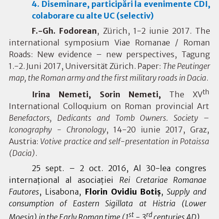
4. Diseminare, participări la evenimente CDI,
colaborare cu alte UC (selectiv)
F.-Gh. Fodorean
,
Zürich, 1-2 iun
ie 2017. The
international symposium
Viae Romanae / Roman
Roads: New evidence – new perspectives, Tagung
1.-2. Juni 2017, Universität Zürich. Paper:
The Peutinger
map, the Roman army and the first military roads in Dacia
.
th
Irina Nemeti, Sorin Nemeti,
The XV
International Colloquium on Roman provincial Art
Benefactors, Dedicants and Tomb Owners.
Society –
Iconography - Chronology
, 14-20 iunie 2017, Graz,
Austria:
Votive practice and self-presentation in Potaissa
(Dacia)
.
25 sept. – 2 oct. 2016, Al 30-lea congres
internațional al asociației
Rei Cretariae Romanae
Fautores
, Lisabona,
Florin Ovidiu Botiș
,
Supply and
consumption of Eastern Sigillata at Histria (Lower
st
rd
Moesia) in the Early Roman time (1
- 3
centuries AD)
.