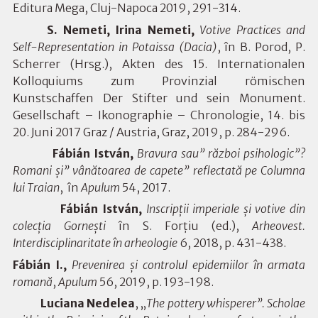
Editura Mega, Cluj-Napoca 2019, 291-314.
S. Nemeti, Irina Nemeti,
Votive Practices and
Self-Representation in Potaissa (Dacia)
, în B. Porod, P.
Scherrer (Hrsg.), Akten des 15. Internationalen
Kolloquiums zum Provinzial römischen
Kunstschaffen Der Stifter und sein Monument.
Gesellschaft – Ikonographie – Chronologie, 14. bis
20. Juni 2017 Graz / Austria, Graz, 2019, p. 284-296.
Fábián
Istv
á
n,
Bravura sau” război psihologic”?
Romani și” vânătoarea de capete” reflectată pe Columna
lui Traian
,
în
Apulum
54, 2017.
Fábián
István,
Inscripții
imperiale și votive din
colecția Gornești
în S. Forțiu (ed.),
Arheovest.
Interdisciplinaritate în arheologie
6,
2018, p. 431-438.
Fábián
I.,
Prevenirea și controlul epidemiilor în armata
romană
,
Apulum
56
, 2019, p. 193-198.
Luciana Nedelea
, „
The pottery whisperer”. Scholae