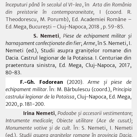
începuturi până în secolul al VI-lea
, în
A
rta din România
din preistorie în contemporaneitate,
I
(coord. R.
Theodorescu, M. Porumb), Ed. Academiei Române –
Ed. Mega, București – Cluj-Napoca, 2018 , p. 59-85.
S. Nemeti
,
P
iese de echipament militar și
harnașament confecționate din fier
;
Arme
,
în S. Nemeti, I.
Nemeti (ed.),
Studii asupra granițelor romane din
Dacia. Castrul legionar de la Potaissa. I. Centuriae din
praetentura sinistra, Ed.
Mega, Cluj-Napoca, 2017,
80-83.
F.
-Gh. Fodorean
(2020).
Arme și piese de
echipament militar
. În:
M. Bărbulescu (coord.),
Principia
castrului legionar de la Potaissa
, Cluj-Napoca, Ed. Mega,
2020, p. 181-200.
Irina Nemeti
,
Podoabe și accesorii vestimentare;
Intrumente medicale; Obiecte utilitare (Ace de cusut);
Monumente votive și de cult.
În: S. Nemeti, I. Nemeti
(ed.),
Studii asupra granițelor romane în provincia Dacia.