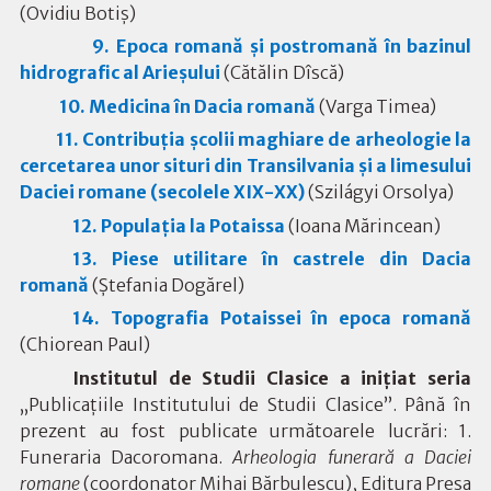
(Ovidiu Botiș)
9. Epoca romană şi postromană în bazinul
hidrografic al Arieşului
(Cătălin Dîscă)
10. Medicina în Dacia romană
(Varga Timea)
11. Contribuția școlii maghiare de arheologie la
cercetarea unor situri din Transilvania și a limesului
Daciei romane (secolele XIX-XX)
(
Szilágyi Orsolya
)
12. Populația la Potaissa
(Ioana Mărincean)
13. Piese utilitare în castrele din Dacia
romană
(Ștefania Dogărel)
14. Topografia Potaissei în epoca romană
(Chiorean Paul)
Institutul de Studii Clasice a iniţiat seria
„Publicaţiile Institutului de Studii Clasice”. Până în
prezent au fost publicate următoarele lucrări: 1.
Funeraria Dacoromana.
Arheologia funerară a Daciei
romane
(coordonator Mihai Bărbulescu), Editura Presa