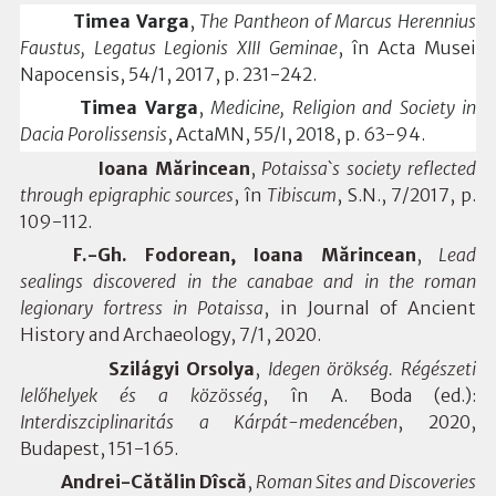
Timea Varga
,
The Pantheon of Marcus Herennius
Faustus, Legatus Legionis XIII Geminae
, în Acta Musei
Napocensis, 54/1, 2017, p. 231-242.
Timea Varga
,
Medicine, Religion and Society in
Dacia Porolissensis
, ActaMN, 55/I, 2018, p. 63-94.
Ioana Mărincean
,
Potaissa`s society reflected
through epigraphic sources
, în
Tibiscum
, S.N., 7/2017, p.
109-112.
F.-Gh. Fodorean, Ioana Mărincean
,
Lead
sealings discovered in the canabae and in the roman
legionary fortress in Potaissa
, in Journal of Ancient
History and Archaeology, 7/1, 2020.
Szilágyi Orsolya
,
Idegen örökség. Régészeti
lelőhelyek és a közösség
, în
A. Boda (ed.):
Interdiszciplinaritás a Kárpát-medencében
, 2020,
Budapest, 151-165.
Andrei-Cătălin Dîscă
,
Roman Sites and Discoveries