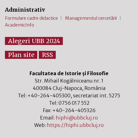
Administrativ
Formulare cadre didactice
Managementul cercetării
AcademicInfo
Alegeri UBB 2024
Plan site
RSS
Facultatea de Istorie și Filosofie
Str. Mihail Kogălniceanu nr. 1
400084
Cluj-Napoca
,
România
Tel:
+40-264-405300
, secretariat int. 5275
Tel:
0756 017 552
Fax:
+40-264-405326
Email:
hiphi@ubbcluj.ro
Web:
https://hiphi.ubbcluj.ro