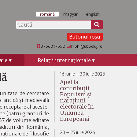
română
magyar
english
Butonul roșu
0756017552
hiphi@ubbcluj.ro
are
Relaţii internaţionale
16 iunie – 30 iulie 2026
lă
Apel la
contribuții:
 unitate de cercetare
Populism și
e antică şi medievală
narațiuni
electorale în
e receptare al acestei
Uniunea
ate (patru granturi de
Europeană
 37 de volume editate
e edituri din România,
20 – 25 iulie 2026
naţionale de filosofie