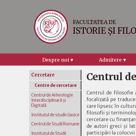
FACULTATEA DE
ISTORIE ȘI FIL
Despre noi
Admitere
Centrul de
Cercetare
Centre de cercetare
Centrul de filosofie
Centrul de Arheologie
focalizată pe traduce
Interdisciplinară şi
care lipsesc în cultur
Digitală
filosofii şi terminolo
Institutul de studii clasice
cercetare cu finanţar
Centrul de Studii Romane
de autori greci şi la
participări la colocvi
Institutul de Studii