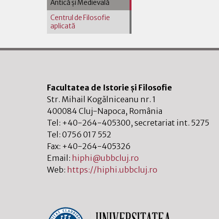
Antică şi Medievală
Centrul de Filosofie
aplicată
Facultatea de Istorie și Filosofie
Str. Mihail Kogălniceanu nr. 1
400084
Cluj-Napoca
,
România
Tel:
+40-264-405300
, secretariat int. 5275
Tel:
0756 017 552
Fax:
+40-264-405326
Email:
hiphi@ubbcluj.ro
Web:
https://hiphi.ubbcluj.ro