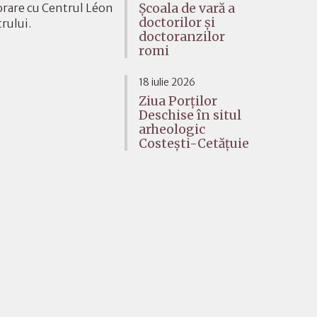
Școala de vară a
orare cu Centrul Léon
doctorilor și
rului.
doctoranzilor
romi
18 iulie 2026
Ziua Porților
Deschise în situl
arheologic
Costești-Cetățuie