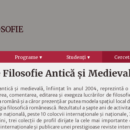
OSOFIE
Programe
Studenţi
Cercet
 Filosofie Antică şi Medieva
 antică şi medievală, înfiinţat în anul 2004, reprezintă o
rea, comentarea, editarea şi exegeza lucrărilor de filosofi
a română şi a căror prezenţă ar putea modela spaţiul local d
gia filosofică românească. Rezultatul a şapte ani de activit
e naţională, peste 10 colocvii internaţionale şi naţionale,
tini, trei colecţii de profil dirijate la cele mai important
i internaţionale şi publicare unei prestigioase reviste inter