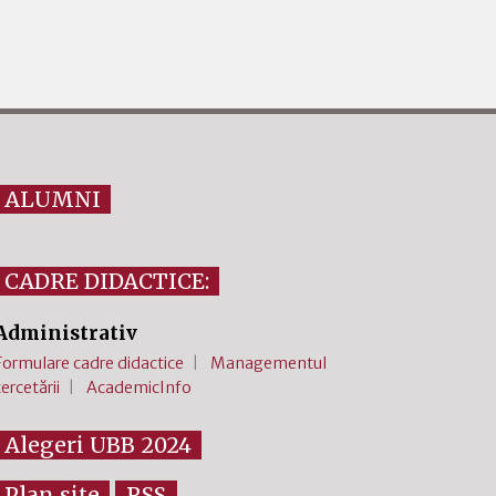
ALUMNI
CADRE DIDACTICE:
Administrativ
Formulare cadre didactice
Managementul
cercetării
AcademicInfo
Alegeri UBB 2024
Plan site
RSS