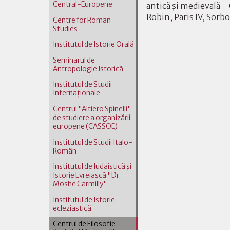
Central-Europene
antică şi medievală –
Robin, Paris IV, Sorb
Centre for Roman
Studies
Institutul de Istorie Orală
Seminarul de
Antropologie Istorică
Institutul de Studii
Internaţionale
Centrul "Altiero Spinelli"
de studiere a organizării
europene (CASSOE)
Institutul de Studii Italo-
Român
Institutul de Iudaistică şi
Istorie Evreiască "Dr.
Moshe Carmilly"
Institutul de Istorie
ecleziastică
Centrul de Filosofie