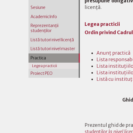
presupune obligati
licenţă.
Sesiune
AcademicInfo
Legea practicii
Reprezentanţii
studenţilor
Ordin privind Cadrul
Listă tutori nivel licenţă
Listă tutori nivel master
Anunț practică
Practica
Lista responsabi
Lista instituţii
Legea practicii
Lista instituţiil
Proiect PEO
Listă cu institu
Ghid
Prezentul ghid de pr
studenţilor la nivel lic