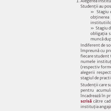
Alegerea institu
Studenţii au pos
» Stagiu de
obţinerea
institutiil
» Stagiu de
obligaţia 
muncă după
Indiferent de so
împreună cu prof
fiecare student
numele instituţ
(respectiv formu
alegerii respec
stagiul de pract
Studenţii care s
pentru acumula
încadrează în pr
scrisă
către cadr
instituţia angaj