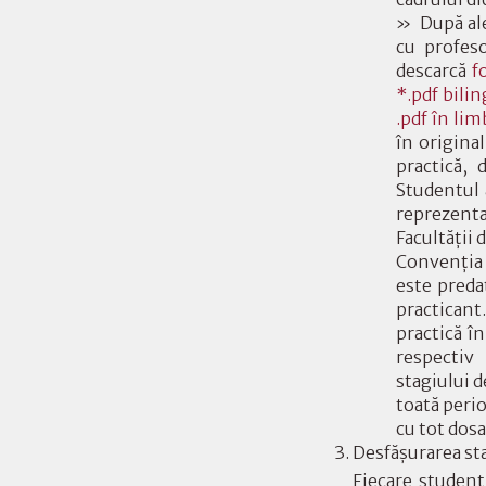
» După ale
cu profes
descarcă
f
*.pdf bil
.pdf în li
în origina
practică, 
Studentul 
reprezenta
Facultăţii 
Convenţia 
este preda
practicant
practică î
respectiv
stagiului d
toată perio
cu tot dosa
Desfăşurarea sta
Fiecare student