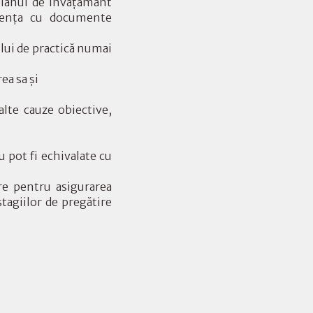
planul de învăţământ
absenţa cu documente
ului de practică numai
ea sa şi
 alte cauze obiective,
u pot fi echivalate cu
are pentru asigurarea
tagiilor de pregătire