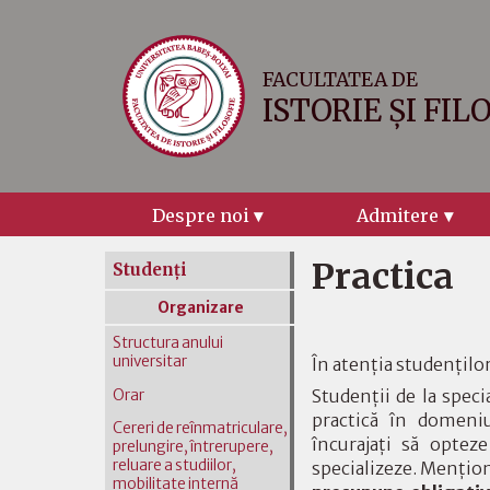
FACULTATEA DE
ISTORIE ȘI FIL
Despre noi
Admitere
Practica
Studenţi
Organizare
Structura anului
universitar
În atenţia studenţilor
Studenţii de la speci
Orar
practică în domeni
Cereri de reînmatriculare,
încurajaţi să optez
prelungire, întrerupere,
reluare a studiilor,
specializeze. Menţion
mobilitate internă