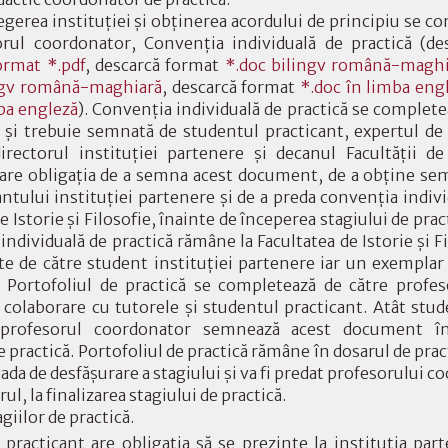
gerea instituţiei şi obţinerea acordului de principiu se 
orul coordonator, Convenţia individuală de practică (d
ormat *.pdf
, descarcă format
*.doc bilingv română-maghi
ingv română-maghiară
, descarcă format
*.doc în limba eng
mba engleză
). Convenţia individuală de practică se complete
l şi trebuie semnată de studentul practicant, expertul de 
directorul instituţiei partenere şi decanul Facultăţii de 
are obligaţia de a semna acest document, de a obţine sem
ntului instituţiei partenere şi de a preda convenţia indivi
de Istorie şi Filosofie, înainte de începerea stagiului de pra
individuală de practică rămâne la Facultatea de Istorie şi 
te de către student instituţiei partenere iar un exempla
. Portofoliul de practică se completează de către profe
n colaborare cu tutorele şi studentul practicant. Atât stud
 profesorul coordonator semnează acest document în
e practică. Portofoliul de practică rămâne în dosarul de prac
ada de desfăşurare a stagiului şi va fi predat profesorului
rul, la finalizarea stagiului de practică.
giilor de practică.
 practicant are obligaţia să se prezinte la instituţia par