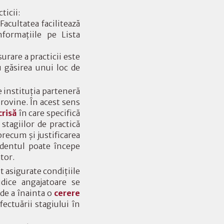
ticii:
Facultatea facilitează
informaţiile pe
Lista
urare a practicii este
u găsirea unui loc de
e instituţia parteneră
provine. În acest sens
crisă
în care specifică
stagiilor de practică
precum şi justificarea
tudentul poate începe
tor.
t asigurate condiţiile
dice angajatoare se
 de a înainta o
cerere
fectuării stagiului în