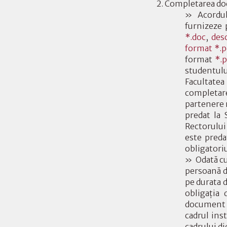
Completarea doc
» Acordul 
furnizeze 
*.doc
,
des
format *.
format
*.p
studentul
Facultatea
completare
partenere 
predat la 
Rectorului
este preda
obligatori
» Odată cu
persoană di
pe durata d
obligaţia 
document î
cadrul ins
cadrului di