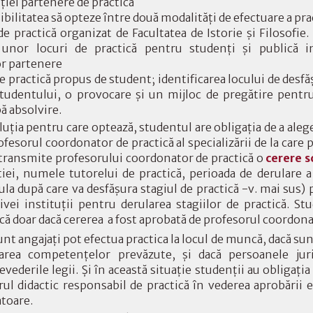
ţiei partenere de practică
ibilitatea să opteze între două modalităţi de efectuare a prac
 practică organizat de Facultatea de Istorie şi Filosofie. 
 unor locuri de practică pentru studenţi şi publică 
or partenere
 practică propus de student; identificarea locului de desfăş
studentului, o provocare şi un mijloc de pregătire pentr
 absolvire.
luţia pentru care optează, studentul are obligaţia de a aleg
esorul coordonator de practică al specializării de la care 
 transmite profesorului coordonator de practică o
cerere s
iei, numele tutorelui de practică, perioada de derulare a 
la după care va desfăşura stagiul de practică -v. mai sus) 
tivei instituţii pentru derularea stagiilor de practică. S
ică doar dacă cererea a fost aprobată de profesorul coordona
unt angajaţi pot efectua practica la locul de muncă, dacă sun
rea competenţelor prevăzute, şi dacă persoanele juri
evederile legii. Şi în această situaţie studenţii au obligaţia
ul didactic responsabil de practică în vederea aprobării e
atoare.