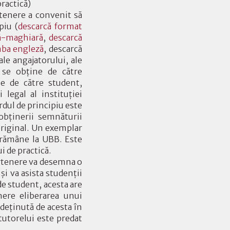
ractică)
rtenere a convenit să
piu (
descarcă format
ă-maghiară
,
descarcă
mba engleză
, descarcă
ale angajatorului, ale
u se obţine de către
use de către student,
legal al instituţiei
dul de principiu este
 obţinerii semnăturii
riginal. Un exemplar
 rămâne la UBB. Este
i de practică.
artenere va desemna o
şi va asista studenţii
de student, acesta are
enere eliberarea unui
deţinută de acesta în
tutorelui este predat