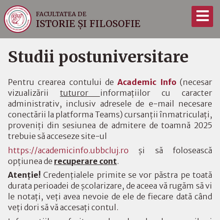
FACULTATEA DE
ISTORIE ȘI FILOSOFIE
Studii postuniversitare
Pentru crearea contului de
Academic Info
(necesar
vizualizării
tuturor
informațiilor cu caracter
administrativ, inclusiv adresele de e-mail necesare
conectării la platforma Teams) cursanții înmatriculați,
proveniți din sesiunea de admitere de toamnă 2025
trebuie să acceseze site-ul
https://academicinfo.ubbcluj.ro
și să folosească
opțiunea de
recuperare cont
.
Atenție!
Credențialele primite se vor păstra pe toată
durata perioadei de școlarizare, de aceea vă rugăm să vi
le notați, veți avea nevoie de ele de fiecare dată când
veți dori să vă accesați contul.