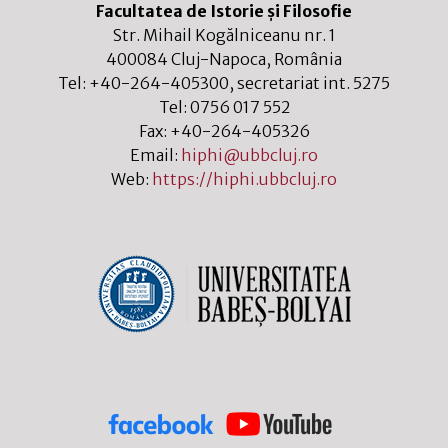
Facultatea de Istorie și Filosofie
Str. Mihail Kogălniceanu nr. 1
400084
Cluj-Napoca
,
România
Tel:
+40-264-405300
, secretariat int. 5275
Tel:
0756 017 552
Fax:
+40-264-405326
Email:
hiphi@ubbcluj.ro
Web:
https://hiphi.ubbcluj.ro