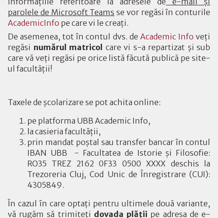
Informațiile referitoare la adresele de
e-mail și
parolele de Microsoft Teams
se vor regăsi în conturile
AcademicInfo
pe care vi le creați.
De asemenea, tot în contul dvs. de
Academic Info
veți
regăsi
numărul matricol
care vi s-a repartizat și sub
care vă veți regăsi pe orice listă făcută publică pe site-
ul facultății!
Taxele de școlarizare se pot achita online:
pe platforma UBB Academic Info,
la casieria facultății,
prin mandat poștal sau transfer bancar în contul
IBAN UBB - Facultatea de Istorie și Filosofie:
RO35 TREZ 2162 0F33 0500 XXXX deschis la
Trezoreria Cluj, Cod Unic de Înregistrare (CUI):
4305849.
În cazul în care optați pentru ultimele două variante,
vă rugăm să trimiteți
dovada plății
pe adresa de e-