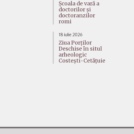
Școala de vară a
doctorilor și
doctoranzilor
romi
18 iulie 2026
Ziua Porților
Deschise în situl
arheologic
Costești-Cetățuie