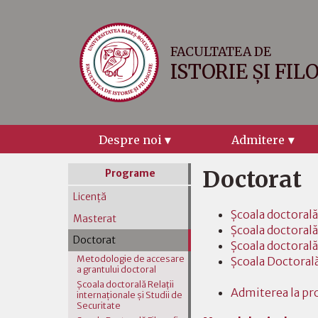
FACULTATEA DE
ISTORIE ȘI FIL
Despre noi
Admitere
Doctorat
Programe
Licenţă
Şcoala doctorală 
Masterat
Şcoala doctorală
Doctorat
Şcoala doctorală
Metodologie de accesare
Şcoala Doctorală
a grantului doctoral
Şcoala doctorală Relaţii
Admiterea la pr
internaţionale şi Studii de
Securitate