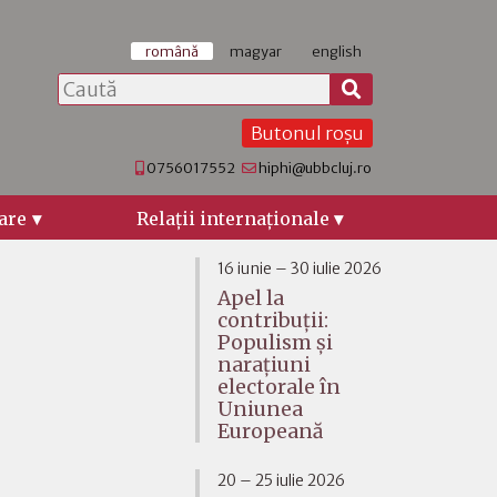
română
magyar
english
Butonul roșu
0756017552
hiphi@ubbcluj.ro
are
Relaţii internaţionale
16 iunie – 30 iulie 2026
Apel la
contribuții:
Populism și
narațiuni
electorale în
Uniunea
Europeană
20 – 25 iulie 2026