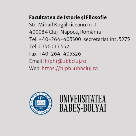
Facultatea de Istorie și Filosofie
Str. Mihail Kogălniceanu nr. 1
400084
Cluj-Napoca
,
România
Tel:
+40-264-405300
, secretariat int. 5275
Tel:
0756 017 552
Fax:
+40-264-405326
Email:
hiphi@ubbcluj.ro
Web:
https://hiphi.ubbcluj.ro