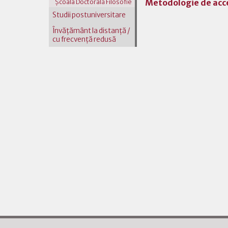
Metodologie de acce
Şcoala Doctorală Filosofie
Studii postuniversitare
Învăţământ la distanţă /
cu frecvenţă redusă