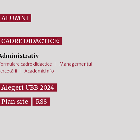
ALUMNI
CADRE DIDACTICE:
Administrativ
Formulare cadre didactice
Managementul
cercetării
AcademicInfo
Alegeri UBB 2024
Plan site
RSS