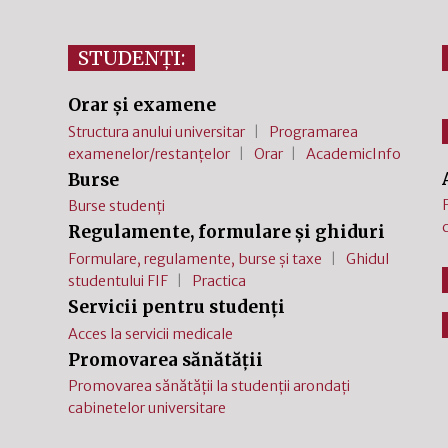
STUDENȚI:
Orar și examene
Structura anului universitar
Programarea
examenelor/restanțelor
Orar
AcademicInfo
Burse
Burse studenți
Regulamente, formulare și ghiduri
Formulare, regulamente, burse și taxe
Ghidul
studentului FIF
Practica
Servicii pentru studenți
Acces la servicii medicale
Promovarea sănătății
Promovarea sănătății la studenții arondați
cabinetelor universitare