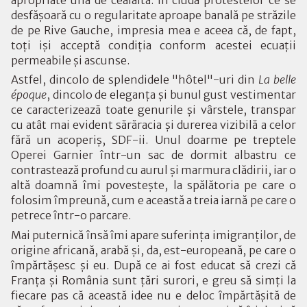
desfăşoară cu o regularitate aproape banală pe străzile
de pe Rive Gauche, impresia mea e aceea că, de fapt,
toţi işi acceptă condiţia conform acestei ecuaţii
permeabile şi ascunse.
Astfel, dincolo de splendidele "hôtel"-uri din
La belle
époque
, dincolo de eleganţa şi bunul gust vestimentar
ce caracterizează toate genurile şi vârstele, transpar
cu atât mai evident sărăracia şi durerea vizibilă a celor
fără un acoperiş, SDF-ii. Unul doarme pe treptele
Operei Garnier într-un sac de dormit albastru ce
contrastează profund cu aurul şi marmura clădirii, iar o
altă doamnă îmi povesteşte, la spălătoria pe care o
folosim împreună, cum e această a treia iarnă pe care o
petrece într-o parcare.
Mai puternică însă îmi apare suferinţa imigranţilor, de
origine africană, arabă şi, da, est-europeană, pe care o
împărtăşesc şi eu. După ce ai fost educat să crezi că
Franţa şi România sunt ţări surori, e greu să simţi la
fiecare pas că această idee nu e deloc împărtăşită de