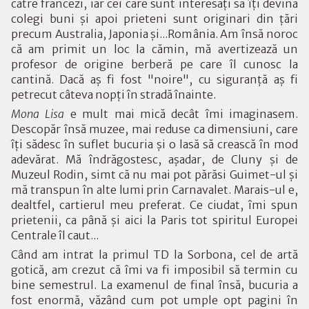
către francezi, iar cei care sunt interesaţi să îţi devină
colegi buni şi apoi prieteni sunt originari din ţări
precum Australia, Japonia şi...România. Am însă noroc
că am primit un loc la cămin, mă avertizează un
profesor de origine berberă pe care îl cunosc la
cantină. Dacă aş fi fost "noire", cu siguranţă aş fi
petrecut câteva nopţi în stradă înainte.
Mona Lisa
e mult mai mică decât îmi imaginasem.
Descopăr însă muzee, mai reduse ca dimensiuni, care
îţi sădesc în suflet bucuria şi o lasă să crească în mod
adevărat. Mă îndrăgostesc, aşadar, de Cluny şi de
Muzeul Rodin, simt că nu mai pot părăsi Guimet-ul şi
mă transpun în alte lumi prin Carnavalet. Marais-ul e,
dealtfel, cartierul meu preferat. Ce ciudat, îmi spun
prietenii, ca până şi aici la Paris tot spiritul Europei
Centrale îl caut...
Când am intrat la primul TD la Sorbona, cel de artă
gotică, am crezut că îmi va fi imposibil să termin cu
bine semestrul. La examenul de final însă, bucuria a
fost enormă, văzând cum pot umple opt pagini în