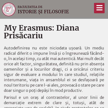
FACULTATEA DE
ISTORIE ȘI FILOSOFIE
My Erasmus: Diana
Prisăcariu
Autodefinirea nu este niciodata uşoară. Un mediu
radical diferit o impune însă şi o îngreunează făcând-
o, în acelaşi timp, cu atât mai autentică. Mai mult decât
orice alt factor, singurătatea, definită nu prin absenţa
oamenilor şi a locurilor dragi, ci a oricărui criteriu
sigur de evaluare a modului în care studiul, relaţiile
interumane, viaţa in ansamblul ei se desfaşoară pe
noul teritoriu pe care l-ai ales, provoacă o stare pe care
doar singur o poţi depăşi în mod productiv.
Parisul e un oraş al contrastelor, al unor linii de
demarcaţie extrem de clare şi, totuşi, atât de
apropriate una de cealaltă. In ciuda protestelor ce se