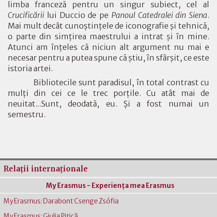
limba franceză pentru un singur subiect, cel al
Crucificării
lui Duccio de pe
Panoul Catedralei din Siena
.
Mai mult decât cunoştinţele de iconografie şi tehnică,
o parte din simţirea maestrului a intrat şi în mine.
Atunci am înţeles că niciun alt argument nu mai e
necesar pentru a putea spune că ştiu, în sfârşit, ce este
istoria artei.
Bibliotecile sunt paradisul, în total contrast cu
mulţi din cei ce le trec porţile. Cu atât mai de
neuitat...Sunt, deodată, eu. Şi a fost numai un
semestru.
Relaţii internaţionale
My Erasmus - Experienţa mea Erasmus
My Erasmus: Darabont Csenge Zsófia
My Erasmus: Giulia Pițică