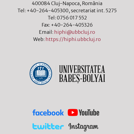
400084
Cluj-Napoca
,
România
Tel:
+40-264-405300
, secretariat int. 5275
Tel:
0756 017 552
Fax:
+40-264-405326
Email:
hiphi@ubbcluj.ro
Web:
https://hiphi.ubbcluj.ro