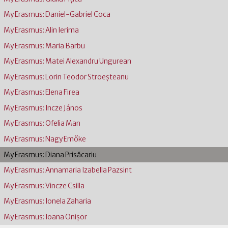
My Erasmus: Daniel-Gabriel Coca
My Erasmus: Alin Ierima
My Erasmus: Maria Barbu
My Erasmus: Matei Alexandru Ungurean
My Erasmus: Lorin Teodor Stroeșteanu
My Erasmus: Elena Firea
My Erasmus: Incze János
My Erasmus: Ofelia Man
My Erasmus: Nagy Emőke
My Erasmus: Diana Prisăcariu
My Erasmus: Annamaria Izabella Pazsint
My Erasmus: Vincze Csilla
My Erasmus: Ionela Zaharia
My Erasmus: Ioana Onişor