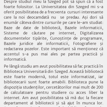
Despre studiul meu la Szeged pot să spun că a fost
foarte folositor. La Universitatea din Szeged mi s-a
oferit posibilitatea de a frecventa cursuri interesante
care la noi deocamdată nu se predau. Aşi dori să
enumăr câteva dintre cursurile pe care le-am studiat:
Baze de date de bibliotecă, Bazele informaticii,
Sisteme de căutare pe internet, Digitalizarea
documentelor tipărite, Cunoştinţe de programare,
Bazele juridice ale informaticii, Fotografiere şi
redactarea pozelor. Este important să menţionez că
accentul s-a pus mai ales pe partea practică şi
informatică.
Pe lângă studiu am avut posibilitatea să fac practică în
Biblioteca Universitară din Szeged. Această bibliotecă
este foarte modernă, totul este informatizat, iar
bibliotecarii sunt foarte amabili. Biblioteca pune la
dispoziţia studenţilor, cercetătorilor mai mult de 200
de calculatoare pentru studiere cu acces liber la
internet. Am avut posibilitatea să mă duc la fiecare
departament al bibliotecii şi să ajut în munca lor.