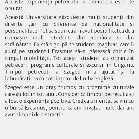
Această experienţă petrecută la bibliotecă este de
neuitat.
Această Universitate găzduieşte mulţi studenţi din
diferite ţări cu diferenţe de naţionalitate şi
personalitate. Pot să spun că am avut posibilitatea de a
cunoaşte mulţi studenţi din România şi din
străinătate. Există o grupă de studenţi maghiari care îi
ajută pe studenţii Erasmus să-şi găsească chirie în
timpul mobilităţii. Tot aceşti studenţi au organizat
petreceri, programe culturale şi excursii în Ungaria.
Timpul petrecut la Szeged m-a ajutat şi la
înbunătăţirea cunoştinţelor de limba engleză.
Szeged este un oraş frumos cu programe culturale
care au loc în tot anul. Consider că timpul petrecut aici
a fost o experienţă pozitivă. Cred că a meritat să vin cu
o bursă Erasmus, pentru că am învăţat mult, dar am
avut timp şi de distracţie.