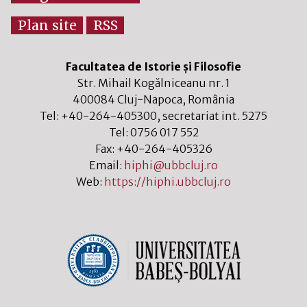
Plan site
RSS
Facultatea de Istorie și Filosofie
Str. Mihail Kogălniceanu nr. 1
400084
Cluj-Napoca
,
România
Tel:
+40-264-405300
, secretariat int. 5275
Tel:
0756 017 552
Fax:
+40-264-405326
Email:
hiphi@ubbcluj.ro
Web:
https://hiphi.ubbcluj.ro