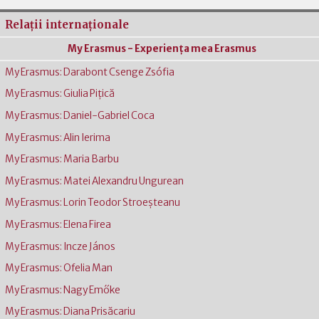
Relaţii internaţionale
My Erasmus - Experienţa mea Erasmus
My Erasmus: Darabont Csenge Zsófia
My Erasmus: Giulia Pițică
My Erasmus: Daniel-Gabriel Coca
My Erasmus: Alin Ierima
My Erasmus: Maria Barbu
My Erasmus: Matei Alexandru Ungurean
My Erasmus: Lorin Teodor Stroeșteanu
My Erasmus: Elena Firea
My Erasmus: Incze János
My Erasmus: Ofelia Man
My Erasmus: Nagy Emőke
My Erasmus: Diana Prisăcariu