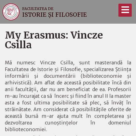
FACULTATEA DE
ISTORIE ȘI FILOSOFIE
My Erasmus: Vincze
Csilla
Mă numesc Vincze Csilla, sunt masterandă la
Facultatea de Istorie şi Filosofie, specializarea Ştiinţa
informării şi documentării (biblioteconomie şi
arhivistică). Am aflat de această posibilitate încă din
anii facultăţii, dar nu am beneficiat de ea. Profesorii
m-au încurajat ca să încerc şi fiind în anul II la master
asta a fost ultima posibilitate să plec, să învăţ în
străinătate. Am considerat că posibilităţile oferite de
această bursă m-ar ajuta mult în completarea şi
dezvoltarea cunoştinţelor în domeniul
biblioteconomiei.