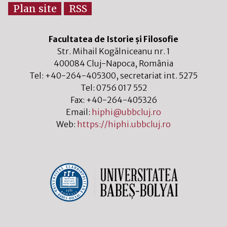
Plan site
RSS
Facultatea de Istorie și Filosofie
Str. Mihail Kogălniceanu nr. 1
400084
Cluj-Napoca
,
România
Tel:
+40-264-405300
, secretariat int. 5275
Tel:
0756 017 552
Fax:
+40-264-405326
Email:
hiphi@ubbcluj.ro
Web:
https://hiphi.ubbcluj.ro