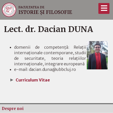
FACULTATEA DE
ISTORIE ȘI FILOSOFIE
Lect. dr. Dacian DUNA
domenii de competenţă: Relaţii
internaţionale contemporane, studii
de securitate, teoria relaţiilor
internaţionale, integrare europeană
e-mail: dacian.duna@ubbcluj.ro
Curriculum Vitae
Despre noi