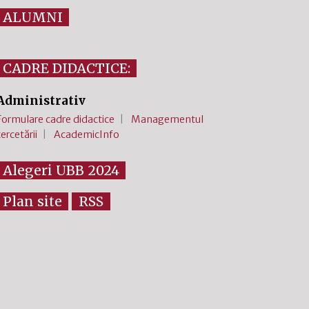
ALUMNI
CADRE DIDACTICE:
Administrativ
Formulare cadre didactice
Managementul
cercetării
AcademicInfo
Alegeri UBB 2024
Plan site
RSS