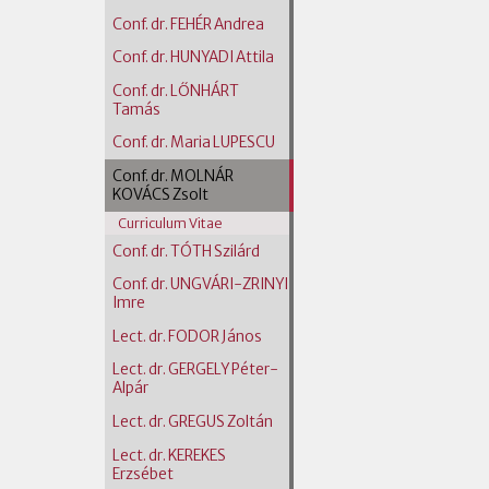
Conf. dr. FEHÉR Andrea
Conf. dr. HUNYADI Attila
Conf. dr. LŐNHÁRT
Tamás
Conf. dr. Maria LUPESCU
Conf. dr. MOLNÁR
KOVÁCS Zsolt
Curriculum Vitae
Conf. dr. TÓTH Szilárd
Conf. dr. UNGVÁRI-ZRINYI
Imre
Lect. dr. FODOR János
Lect. dr. GERGELY Péter-
Alpár
Lect. dr. GREGUS Zoltán
Lect. dr. KEREKES
Erzsébet