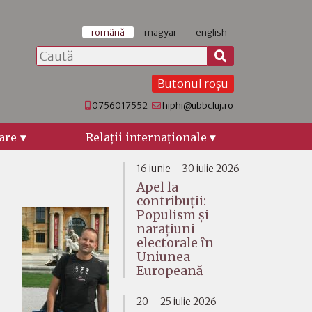
română
magyar
english
Butonul roșu
0756017552
hiphi@ubbcluj.ro
are
Relaţii internaţionale
16 iunie – 30 iulie 2026
Apel la
contribuții:
Populism și
narațiuni
electorale în
Uniunea
Europeană
20 – 25 iulie 2026