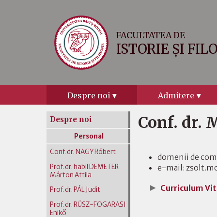
FACULTATEA DE
ISTORIE ȘI FIL
Despre noi
Admitere
Conf. dr.
Despre noi
Personal
Conf. dr. NAGY Róbert
domenii de comp
Prof. dr. habil DEMETER
e-mail: zsolt.
Márton Attila
Curriculum Vi
Prof. dr. PÁL Judit
Prof. dr. RÜSZ-FOGARASI
Enikő