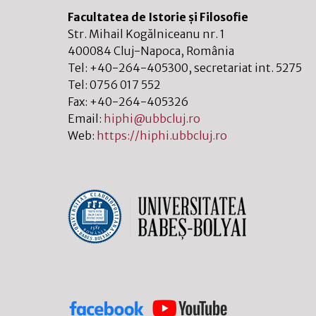
Facultatea de Istorie și Filosofie
Str. Mihail Kogălniceanu nr. 1
400084
Cluj-Napoca
,
România
Tel:
+40-264-405300
, secretariat int. 5275
Tel:
0756 017 552
Fax:
+40-264-405326
Email:
hiphi@ubbcluj.ro
Web:
https://hiphi.ubbcluj.ro