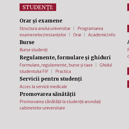
STUDENȚI:
Orar și examene
Structura anului universitar
Programarea
examenelor/restanțelor
Orar
AcademicInfo
Burse
Burse studenți
Regulamente, formulare și ghiduri
Formulare, regulamente, burse și taxe
Ghidul
studentului FIF
Practica
Servicii pentru studenți
Acces la servicii medicale
Promovarea sănătății
Promovarea sănătății la studenții arondați
cabinetelor universitare