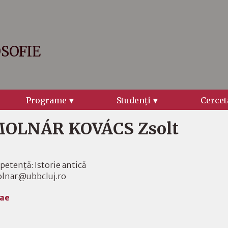
OSOFIE
Programe
Studenţi
Cercet
 MOLNÁR KOVÁCS Zsolt
etenţă: Istorie antică
molnar@ubbcluj.ro
tae