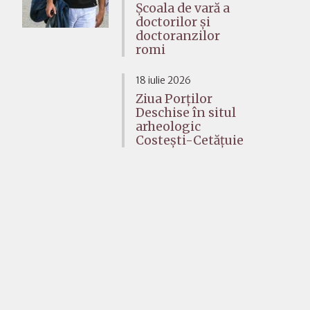
Școala de vară a
doctorilor și
doctoranzilor
romi
18 iulie 2026
Ziua Porților
Deschise în situl
arheologic
Costești-Cetățuie