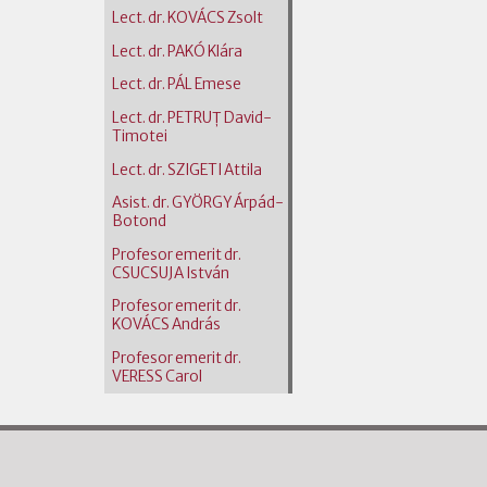
Lect. dr. KOVÁCS Zsolt
Lect. dr. PAKÓ Klára
Lect. dr. PÁL Emese
Lect. dr. PETRUȚ David-
Timotei
Lect. dr. SZIGETI Attila
Asist. dr. GYÖRGY Árpád-
Botond
Profesor emerit dr.
CSUCSUJA István
Profesor emerit dr.
KOVÁCS András
Profesor emerit dr.
VERESS Carol