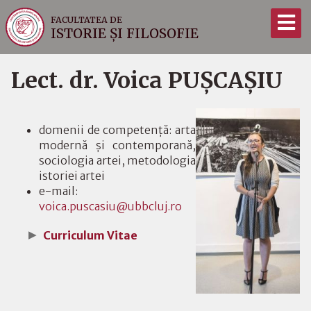
FACULTATEA DE
ISTORIE ȘI FILOSOFIE
Lect. dr. Voica PUȘCAȘIU
domenii de competenţă: arta
modernă și contemporană,
sociologia artei, metodologia
istoriei artei
e-mail:
voica.puscasiu@ubbcluj.ro
Curriculum Vitae