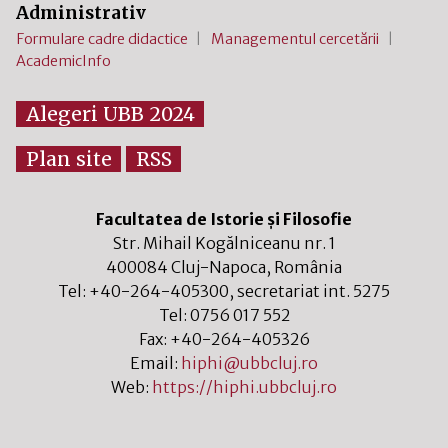
Administrativ
Formulare cadre didactice
Managementul cercetării
AcademicInfo
Alegeri UBB 2024
Plan site
RSS
Facultatea de Istorie și Filosofie
Str. Mihail Kogălniceanu nr. 1
400084
Cluj-Napoca
,
România
Tel:
+40-264-405300
, secretariat int. 5275
Tel:
0756 017 552
Fax:
+40-264-405326
Email:
hiphi@ubbcluj.ro
Web:
https://hiphi.ubbcluj.ro