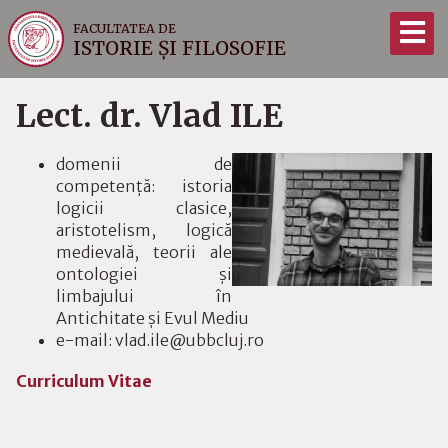
FACULTATEA DE
ISTORIE ȘI FILOSOFIE
Lect. dr. Vlad ILE
domenii de
competenţă: istoria
logicii clasice,
aristotelism, logică
medievală, teorii ale
ontologiei și
limbajului în
Antichitate și Evul Mediu
e-mail: vlad.ile@ubbcluj.ro
Curriculum Vitae