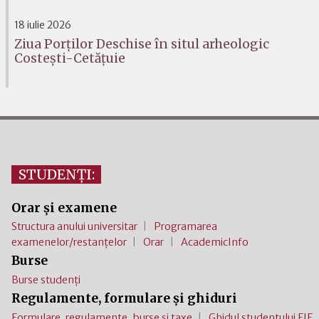
18 iulie 2026
Ziua Porților Deschise în situl arheologic
Costești-Cetățuie
STUDENȚI:
Orar și examene
Structura anului universitar
Programarea
examenelor/restanțelor
Orar
AcademicInfo
Burse
Burse studenți
Regulamente, formulare și ghiduri
Formulare, regulamente, burse și taxe
Ghidul studentului FIF