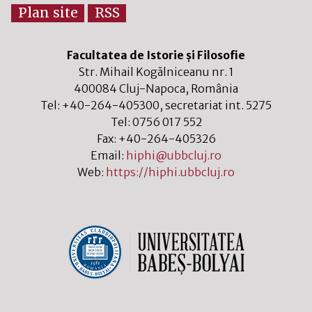
Plan site
RSS
Facultatea de Istorie și Filosofie
Str. Mihail Kogălniceanu nr. 1
400084
Cluj-Napoca
,
România
Tel:
+40-264-405300
, secretariat int. 5275
Tel:
0756 017 552
Fax:
+40-264-405326
Email:
hiphi@ubbcluj.ro
Web:
https://hiphi.ubbcluj.ro