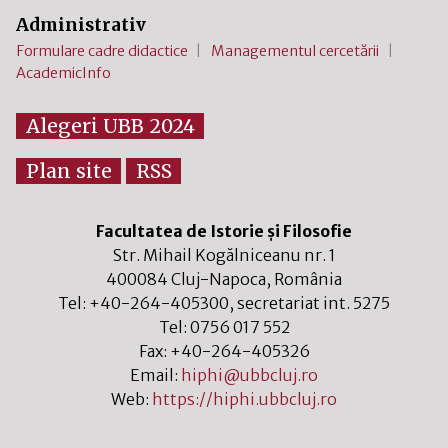
Administrativ
Formulare cadre didactice
Managementul cercetării
AcademicInfo
Alegeri UBB 2024
Plan site
RSS
Facultatea de Istorie și Filosofie
Str. Mihail Kogălniceanu nr. 1
400084
Cluj-Napoca
,
România
Tel:
+40-264-405300
, secretariat int. 5275
Tel:
0756 017 552
Fax:
+40-264-405326
Email:
hiphi@ubbcluj.ro
Web:
https://hiphi.ubbcluj.ro