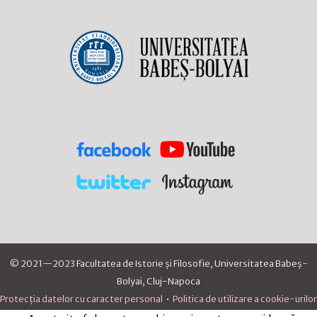
© 2021—2023 Facultatea de Istorie și Filosofie, Universitatea Babeș-
Bolyai, Cluj-Napoca
Protecția datelor cu caracter personal
•
Politica de utilizare a cookie-urilor