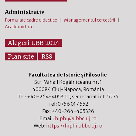
Administrativ
Formulare cadre didactice
Managementul cercetării
AcademicInfo
Alegeri UBB 2024
Plan site
RSS
Facultatea de Istorie și Filosofie
Str. Mihail Kogălniceanu nr. 1
400084
Cluj-Napoca
,
România
Tel:
+40-264-405300
, secretariat int. 5275
Tel:
0756 017 552
Fax:
+40-264-405326
Email:
hiphi@ubbcluj.ro
Web:
https://hiphi.ubbcluj.ro