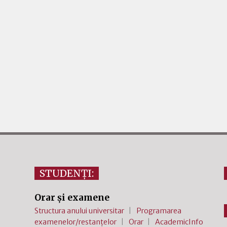
STUDENȚI:
Orar și examene
Structura anului universitar
Programarea
examenelor/restanțelor
Orar
AcademicInfo