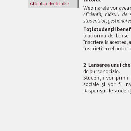
Ghidul studentului FIF
Webinarele vor avea
eficientă, măsuri de sp
studenților, gestionarea
Toți studenții benef
platforma de burse 
înscriere la acestea, 
înscrieți la cel puțin
2
.
Lansarea unui che
de burse sociale.
Studenții vor primi 
sociale și vor fi i
Răspunsurile studențil