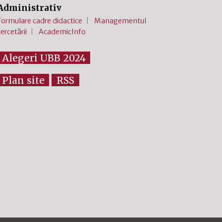
Administrativ
Formulare cadre didactice
Managementul
cercetării
AcademicInfo
Alegeri UBB 2024
Plan site
RSS