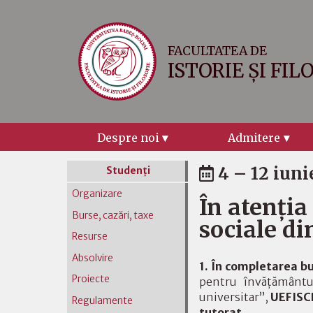
FACULTATEA DE
ISTORIE ȘI FIL
Despre noi
Admitere
4 – 12 iuni
Studenţi
Organizare
În atenția
Burse, cazări, taxe
sociale d
Resurse
Absolvire
1. În completarea bu
Proiecte
pentru învățământu
universitar”,
UEFISCD
Regulamente
tutorat
.