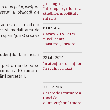
prelungire,
area timpului, învățare
întrerupere, reluare a
epturi și obligații ale
studiilor, mobilitate
internă
 adresa de e-mail din
8 iulie 2026
or și modalitatea de
Cazare 2026-2027,
în spam/junk) și să vă
nivel licență,
masterat, doctorat
tudenților beneficiari
28 iulie 2026
În atenția studenților
n platforma de burse
în regim cu taxă
roximativ 10 minute.
rii cercetării.
22 iulie 2026
Cerere de returnare a
taxei de
admitere/confirmare