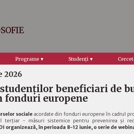
OSOFIE
Programe
Studenţi
Cercet
e 2026
 studenților beneficiari de b
in fonduri europene
rselor sociale
acordate din fonduri europene în cadrul pro
l terțiar - măsuri sistemice pentru prevenirea și re
I organizează, în perioada 8-12 iunie, o serie de webina