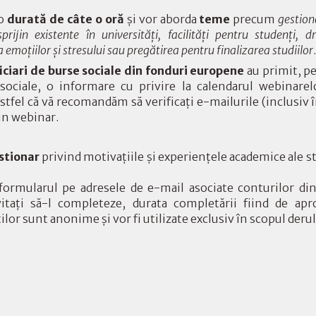
 o
durată de câte o oră
și vor aborda
teme
precum
gestion
rijin existente în universități, facilități pentru studenți, dr
 emoțiilor și stresului sau pregătirea pentru finalizarea studiilor
.
iciari de burse sociale din fonduri europene
au primit, pe
sociale, o informare cu privire la calendarul webinarel
astfel că vă recomandăm să verificați e-mailurile (inclusiv 
 un webinar.
stionar
privind motivațiile și experiențele academice ale s
formularul pe adresele de e-mail asociate conturilor di
nvitați să-l completeze, durata completării fiind de ap
or sunt anonime și vor fi utilizate exclusiv în scopul derulă