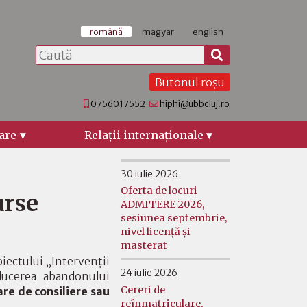
română
magyar
english
Butonul roșu
0756017552
hiphi@ubbcluj.ro
are
Relaţii internaţionale
30 iulie 2026
Oferta de locuri
urse
ADMITERE 2026,
sesiunea septembrie,
nivel licență și
masterat
iectului „Intervenții
24 iulie 2026
ducerea abandonului
Cereri de
re de consiliere sau
reînmatriculare,