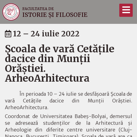
FACULTATEA DE
ISTORIE ȘI FILOSOFIE
12 – 24 iulie 2022
Școala de vară Cetățile
dacice din Munții
Orăștiei.
ArheoArhitectura
În perioada 10 – 24 iulie se desfășoară Școala de
vară Cetățile dacice din Munții Orăștiei.
ArheoArhitectura.
Coordonat de Universitatea Babeș-Bolyai, demersul
se adresează studenților de la Arhitectură și
Arheologie din diferite centre universitare (Cluj-
Napoca, București, Timișoara). Şcoala de vară are ca