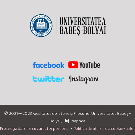
© 2021—2023 Facultatea de Istorie și Filosofie, Universitatea Babeș-
Bolyai, Cluj-Napoca
Protecția datelor cu caracter personal
•
Politica de utilizare a cookie-urilor