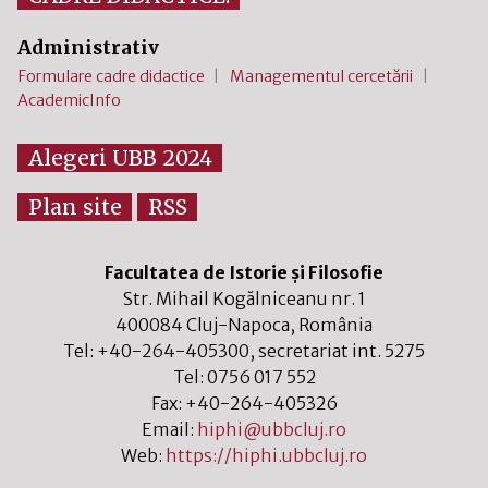
Administrativ
Formulare cadre didactice
Managementul cercetării
AcademicInfo
Alegeri UBB 2024
Plan site
RSS
Facultatea de Istorie și Filosofie
Str. Mihail Kogălniceanu nr. 1
400084
Cluj-Napoca
,
România
Tel:
+40-264-405300
, secretariat int. 5275
Tel:
0756 017 552
Fax:
+40-264-405326
Email:
hiphi@ubbcluj.ro
Web:
https://hiphi.ubbcluj.ro