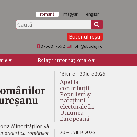
română
magyar
english
Butonul roșu
0756017552
hiphi@ubbcluj.ro
are
Relaţii internaţionale
16 iunie – 30 iulie 2026
Apel la
românilor
contribuții:
Populism și
Mureșanu
narațiuni
electorale în
Uniunea
Europeană
toria Minorităților vă
20 – 25 iulie 2026
morialistica românilor