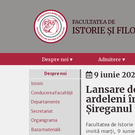
FACULTATEA DE
ISTORIE ȘI FIL
Despre noi
Admitere
9 iunie 20
Despre noi
Istoric
Lansare d
Conducerea Facultății
ardeleni î
Departamente
Șireganul 
Secretariat
Organigrama
Facultatea de Istorie 
Baza materială
invită marți, 9 iunie