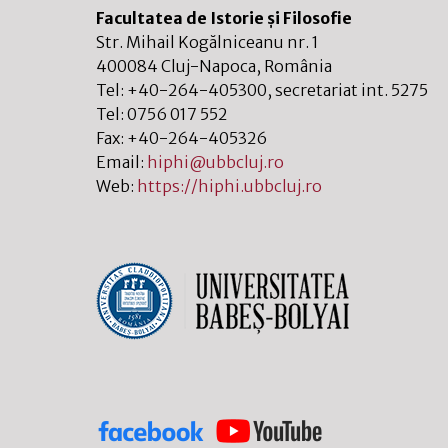
Facultatea de Istorie și Filosofie
Str. Mihail Kogălniceanu nr. 1
400084
Cluj-Napoca
,
România
Tel:
+40-264-405300
, secretariat int. 5275
Tel:
0756 017 552
Fax:
+40-264-405326
Email:
hiphi@ubbcluj.ro
Web:
https://hiphi.ubbcluj.ro