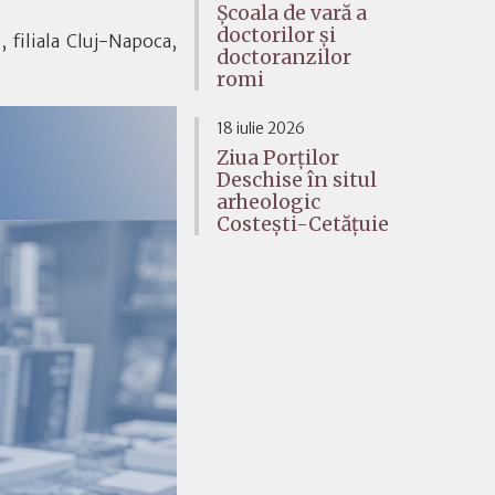
Școala de vară a
doctorilor și
 filiala Cluj-Napoca,
doctoranzilor
romi
18 iulie 2026
Ziua Porților
Deschise în situl
arheologic
Costești-Cetățuie