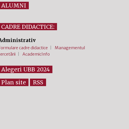
ALUMNI
CADRE DIDACTICE:
Administrativ
Formulare cadre didactice
Managementul
cercetării
AcademicInfo
Alegeri UBB 2024
Plan site
RSS