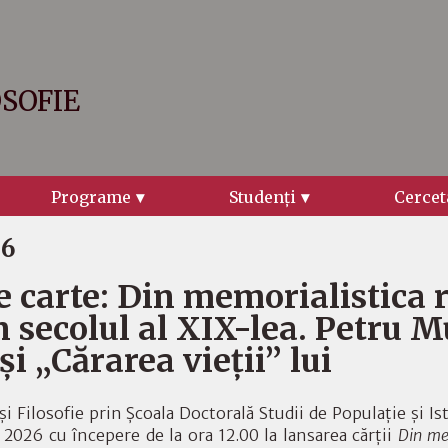
OSOFIE
Programe
Studenţi
Cercet
26
e carte: Din memorialistica 
n secolul al XIX-lea. Petru 
și „Cărarea vieții” lui
și Filosofie prin Școala Doctorală Studii de Populație și Is
 2026 cu începere de la ora 12.00 la lansarea cărții
Din me