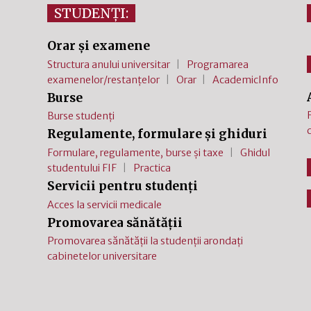
STUDENȚI:
Orar și examene
Structura anului universitar
Programarea
examenelor/restanțelor
Orar
AcademicInfo
Burse
Burse studenți
Regulamente, formulare și ghiduri
Formulare, regulamente, burse și taxe
Ghidul
studentului FIF
Practica
Servicii pentru studenți
Acces la servicii medicale
Promovarea sănătății
Promovarea sănătății la studenții arondați
cabinetelor universitare