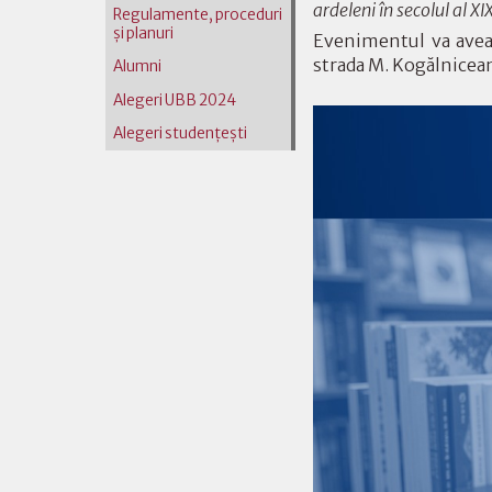
ardeleni în secolul al X
Regulamente, proceduri
și planuri
Evenimentul va avea 
strada M. Kogălnicean
Alumni
Alegeri UBB 2024
Alegeri studențești