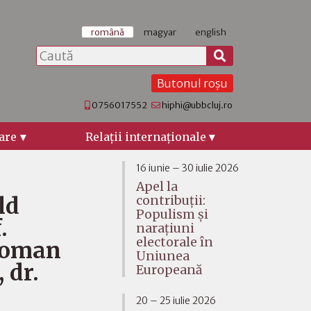
română
magyar
english
Butonul roșu
0756017552
hiphi@ubbcluj.ro
are
Relaţii internaţionale
16 iunie – 30 iulie 2026
Apel la
ld
contribuții:
Populism și
.
narațiuni
electorale în
 Roman
Uniunea
 dr.
Europeană
20 – 25 iulie 2026