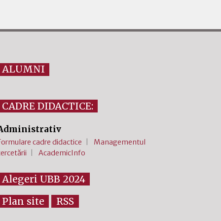
ALUMNI
CADRE DIDACTICE:
Administrativ
Formulare cadre didactice
Managementul
cercetării
AcademicInfo
Alegeri UBB 2024
Plan site
RSS