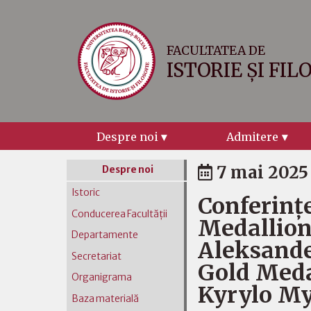
FACULTATEA DE
ISTORIE ȘI FIL
Despre noi
Admitere
7 mai 2025
Despre noi
Istoric
Conferinț
Conducerea Facultății
Medallion
Departamente
Aleksande
Secretariat
Gold Meda
Organigrama
Kyrylo M
Baza materială