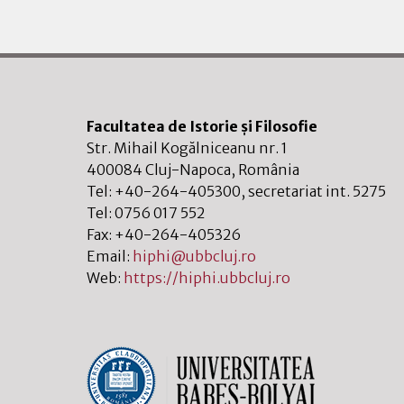
Facultatea de Istorie și Filosofie
Str. Mihail Kogălniceanu nr. 1
400084
Cluj-Napoca
,
România
Tel:
+40-264-405300
, secretariat int. 5275
Tel:
0756 017 552
Fax:
+40-264-405326
Email:
hiphi@ubbcluj.ro
Web:
https://hiphi.ubbcluj.ro