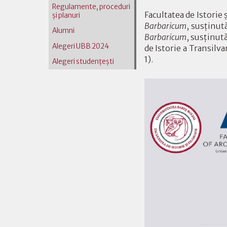
Regulamente, proceduri
Facultatea de Istorie 
și planuri
Barbaricum
, susținut
Alumni
Barbaricum
, susținut
Alegeri UBB 2024
de Istorie a Transilvan
1).
Alegeri studențești