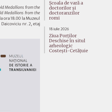
Școala de vară a
ld Medallions from the
doctorilor și
d Medallions from the
doctoranzilor
romi
la ora 18.00 la Muzeul
. Daicoviciu nr. 2, etaj
18 iulie 2026
Ziua Porților
Deschise în situl
arheologic
Costești-Cetățuie