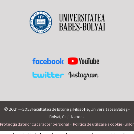
© 2021—2023 Facultatea de Istorie și Filosofie, Universitatea Babeș-
Bolyai, Cluj-Napoca
Protecția datelor cu caracter personal
•
Politica de utilizare a cookie-urilor