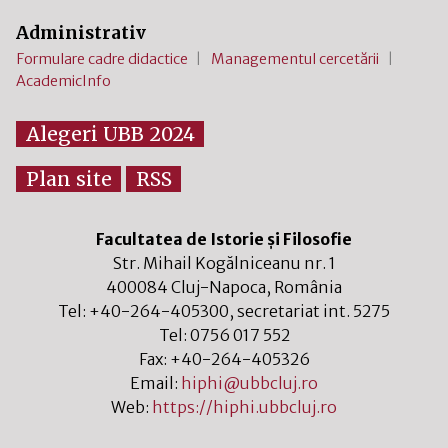
Administrativ
Formulare cadre didactice
Managementul cercetării
AcademicInfo
Alegeri UBB 2024
Plan site
RSS
Facultatea de Istorie și Filosofie
Str. Mihail Kogălniceanu nr. 1
400084
Cluj-Napoca
,
România
Tel:
+40-264-405300
, secretariat int. 5275
Tel:
0756 017 552
Fax:
+40-264-405326
Email:
hiphi@ubbcluj.ro
Web:
https://hiphi.ubbcluj.ro