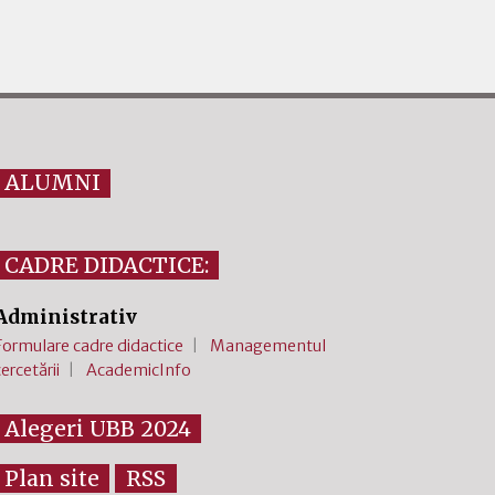
ALUMNI
CADRE DIDACTICE:
Administrativ
Formulare cadre didactice
Managementul
cercetării
AcademicInfo
Alegeri UBB 2024
Plan site
RSS