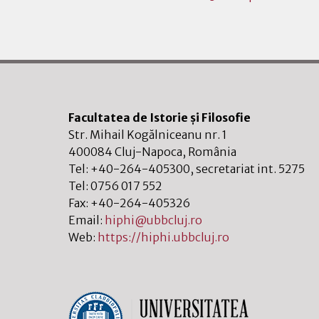
Facultatea de Istorie și Filosofie
Str. Mihail Kogălniceanu nr. 1
400084
Cluj-Napoca
,
România
Tel:
+40-264-405300
, secretariat int. 5275
Tel:
0756 017 552
Fax:
+40-264-405326
Email:
hiphi@ubbcluj.ro
Web:
https://hiphi.ubbcluj.ro