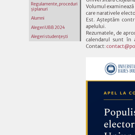
Regulamente, proceduri
Volumul examinează d
și planuri
care narativele elect
Alumni
Est. Așteptăm contr
apelului.
Alegeri UBB 2024
Rezumatele, de aprox
Alegeri studențești
calendarul sunt în 
Contact:
contact@po