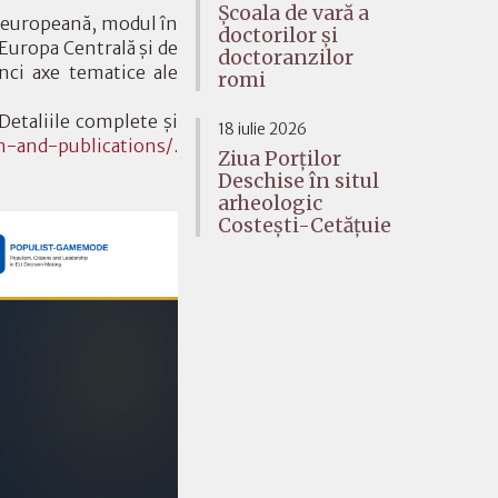
Școala de vară a
ă europeană, modul în
doctorilor și
 Europa Centrală și de
doctoranzilor
nci axe tematice ale
romi
Detaliile complete și
18 iulie 2026
-and-publications/
.
Ziua Porților
Deschise în situl
arheologic
Costești-Cetățuie