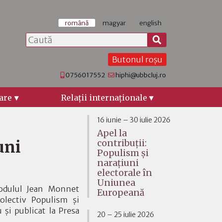
română
magyar
english
Butonul roșu
0756017552
hiphi@ubbcluj.ro
are
Relaţii internaţionale
16 iunie – 30 iulie 2026
Apel la
uni
contribuții:
Populism și
narațiuni
electorale în
Uniunea
Modulul Jean Monnet
Europeană
lectiv Populism și
și publicat la Presa
20 – 25 iulie 2026