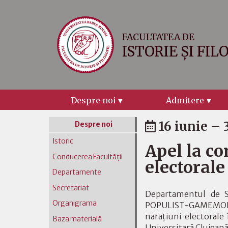
FACULTATEA DE
ISTORIE ȘI FIL
Despre noi
Admitere
16 iunie – 
Despre noi
Istoric
Apel la co
Conducerea Facultății
electoral
Departamente
Secretariat
Departamentul de S
Organigrama
POPULIST-GAMEMODE,
narațiuni electorale
Baza materială
Universitară Clujeană