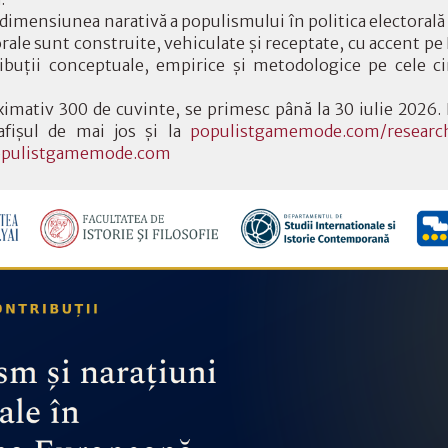
imensiunea narativă a populismului în politica electoral
orale sunt construite, vehiculate și receptate, cu accent pe
ibuții conceptuale, empirice și metodologice pe cele ci
imativ 300 de cuvinte, se primesc până la 30 iulie 2026. 
afișul de mai jos și la
populistgamemode.com/research
pulistgamemode.com