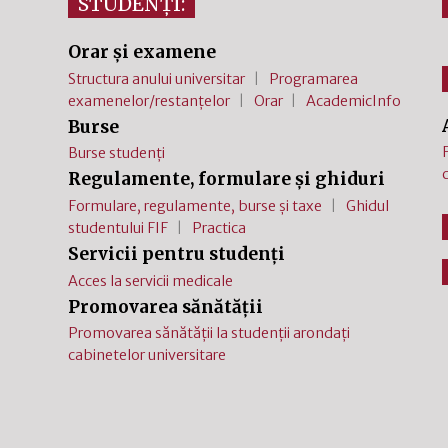
STUDENȚI:
Orar și examene
Structura anului universitar
Programarea
examenelor/restanțelor
Orar
AcademicInfo
Burse
Burse studenți
Regulamente, formulare și ghiduri
Formulare, regulamente, burse și taxe
Ghidul
studentului FIF
Practica
Servicii pentru studenți
Acces la servicii medicale
Promovarea sănătății
Promovarea sănătății la studenții arondați
cabinetelor universitare