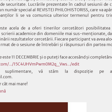
r de securitate. Lucrările prezentate în cadrul sesiunii de 
-un număr special al REVISTEI PHILOHISTORISS, care va apăre
panților li se va comunica ulterior termenul pentru trim
ste acela de a oferi tinerilor cercetători posibilitatea
e scrierii academice din domeniile mai sus-menționate, dar
nării rezultatelor cercetării. Fiecare participant va avea alo
 urmat de o sesiune de întrebări și răspunsuri din partea m
 este 11 DECEMBRIE și o puteți face accesând și completând
e.com/.../15C4UHVmPwm0M2q_Vws.../edit
ii suplimentare, vă stăm la dispoziție pe 
l.com.
 cât mai mare!
ună