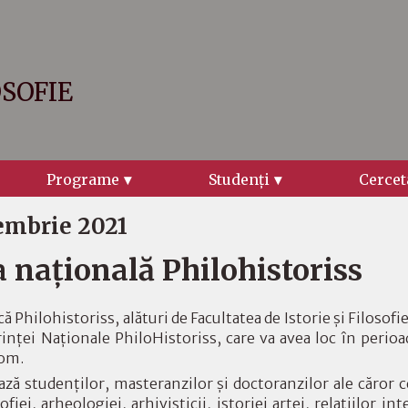
OSOFIE
Programe
Studenţi
Cercet
embrie 2021
 națională Philohistoriss
 Philohistoriss, alături de Facultatea de Istorie și Filosofi
erinței Naționale PhiloHistoriss, care va avea loc în per
oom.
ză studenților, masteranzilor și doctoranzilor ale căror ce
ofiei, arheologiei, arhivisticii, istoriei artei, relațiilor in