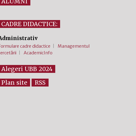
ALUMNI
CADRE DIDACTICE:
Administrativ
Formulare cadre didactice
Managementul
cercetării
AcademicInfo
Alegeri UBB 2024
Plan site
RSS