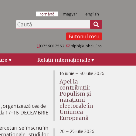
română
magyar
english
Butonul roșu
0756017552
hiphi@ubbcluj.ro
are
Relaţii internaţionale
16 iunie – 30 iulie 2026
Apel la
contribuții:
Populism și
narațiuni
electorale în
e, organizează cea de-
Uniunea
ioada 17-18 DECEMBRIE
Europeană
rcetări se înscriu în
20 – 25 iulie 2026
ternaționale, studiilor