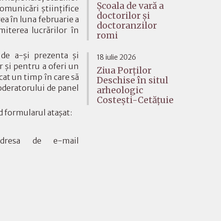
Școala de vară a
comunicări științifice
doctorilor și
a în luna februarie a
doctoranzilor
iterea lucrărilor în
romi
 de a-și prezenta și
18 iulie 2026
 și pentru a oferi un
Ziua Porților
cat un timp în care să
Deschise în situl
oderatorului de panel
arheologic
Costești-Cetățuie
 formularul atașat:
adresa de e-mail