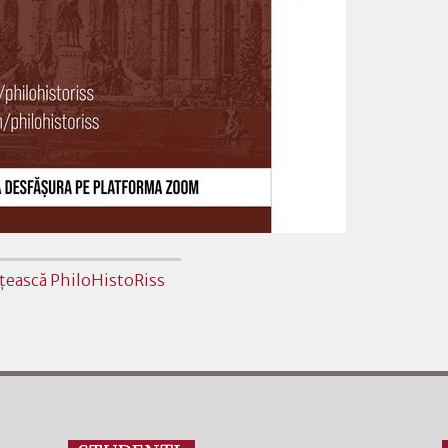
ţească PhiloHistoRiss