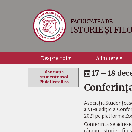
FACULTATEA DE
ISTORIE ȘI FIL
Despre noi
Admitere
17 – 18 dec
Asociaţia
studenţească
PhiloHistoRiss
Conferința
Asociația Studențească
a VI-a ediție a Conf
2021 pe platforma Z
Conferința se adresea
câmpul istoriei, filos