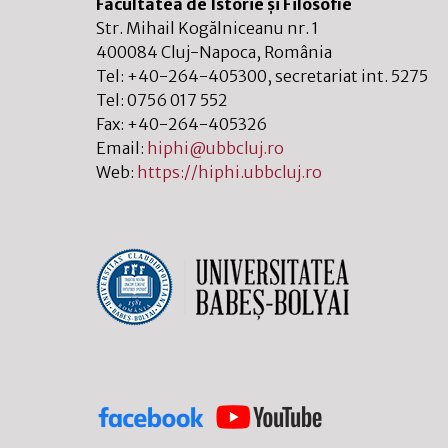
Facultatea de Istorie și Filosofie
Str. Mihail Kogălniceanu nr. 1
400084
Cluj-Napoca
,
România
Tel:
+40-264-405300
, secretariat int. 5275
Tel:
0756 017 552
Fax:
+40-264-405326
Email:
hiphi@ubbcluj.ro
Web:
https://hiphi.ubbcluj.ro