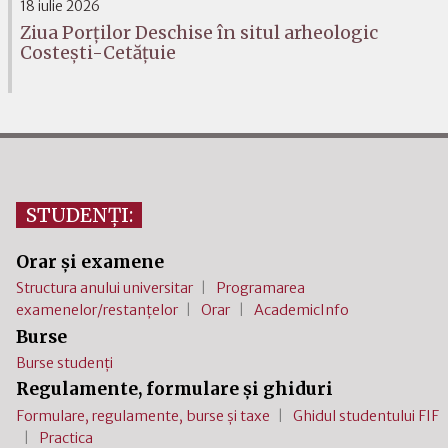
18 iulie 2026
Ziua Porților Deschise în situl arheologic
Costești-Cetățuie
STUDENȚI:
Orar și examene
Structura anului universitar
Programarea
examenelor/restanțelor
Orar
AcademicInfo
Burse
Burse studenți
Regulamente, formulare și ghiduri
Formulare, regulamente, burse și taxe
Ghidul studentului FIF
Practica