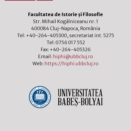
Facultatea de Istorie și Filosofie
Str. Mihail Kogălniceanu nr. 1
400084
Cluj-Napoca
,
România
Tel:
+40-264-405300
, secretariat int. 5275
Tel:
0756 017 552
Fax:
+40-264-405326
Email:
hiphi@ubbcluj.ro
Web:
https://hiphi.ubbcluj.ro