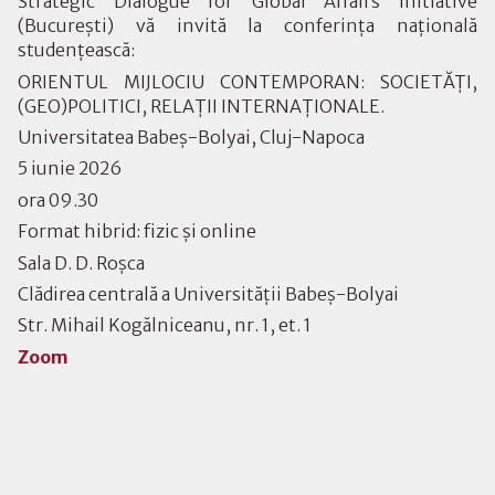
Strategic Dialogue for Global Affairs Initiative
(București) vă invită la conferința națională
studențească:
ORIENTUL MIJLOCIU CONTEMPORAN: SOCIETĂȚI,
(GEO)POLITICI, RELAȚII INTERNAȚIONALE.
Universitatea Babeș-Bolyai, Cluj-Napoca
5 iunie 2026
ora 09.30
Format hibrid: fizic și online
Sala D. D. Roșca
Clădirea centrală a Universității Babeș-Bolyai
Str. Mihail Kogălniceanu, nr. 1, et. 1
Zoom