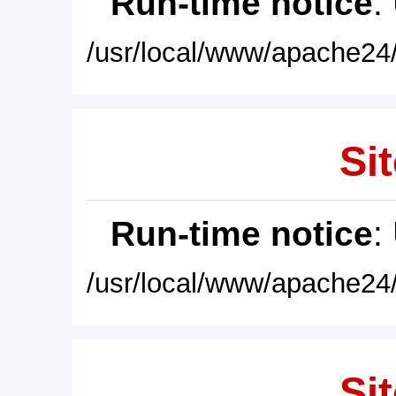
Run-time notice
:
/usr/local/www/apache24/
Sit
Run-time notice
:
/usr/local/www/apache24/
Sit