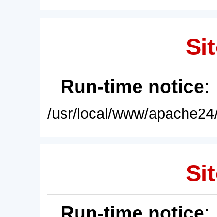
Sit
Run-time notice
:
/usr/local/www/apache24/
Sit
Run-time notice
: