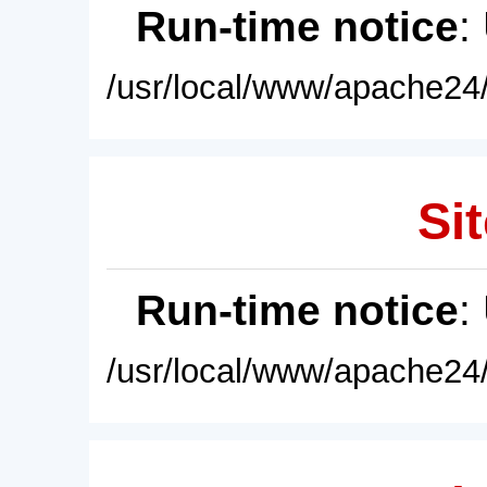
Run-time notice
:
/usr/local/www/apache24/
Sit
Run-time notice
:
/usr/local/www/apache24/