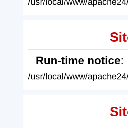
/usr/local/www/apache24/
Sit
Run-time notice
:
/usr/local/www/apache24/
Sit