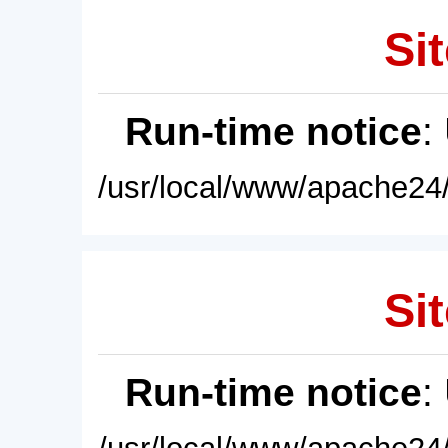
Sit
Run-time notice
:
/usr/local/www/apache24/
Sit
Run-time notice
: