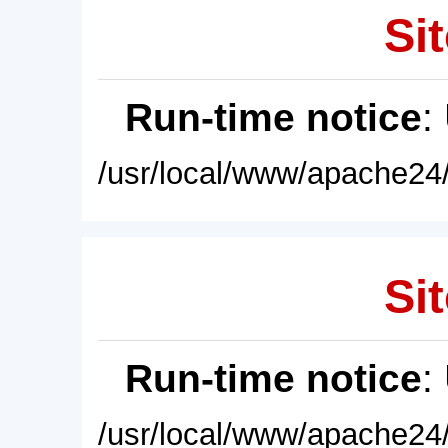
Sit
Run-time notice
:
/usr/local/www/apache24/
Sit
Run-time notice
:
/usr/local/www/apache24/