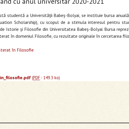
pând cu anul universitar 2020-2021
stă studentă a Universității Babeș-Bolyai, se instituie bursa anual
uation Scholarship), cu scopul de a stimula interesul pentru st
i de Istorie și Filosofie din Universitatea Babeș-Bolyai. Bursa rep
rat în domeniul Filosofie, cu rezultate originale în cercetarea filo
erat în Filosofie
_filosofie.pdf
(
PDF
-
149.3 ko
)