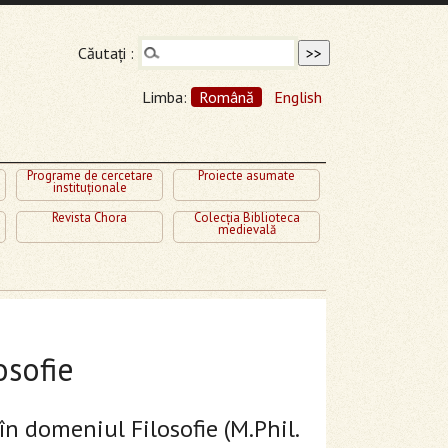
Căutaţi :
Limba:
Română
English
Programe de cercetare
Proiecte asumate
instituţionale
Revista Chora
Colecţia Biblioteca
medievală
osofie
n domeniul Filosofie (M.Phil.