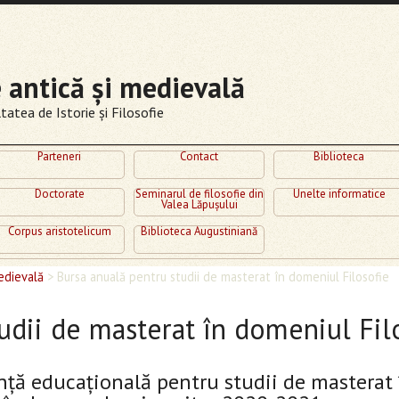
e antică şi medievală
atea de Istorie şi Filosofie
Parteneri
Contact
Biblioteca
Doctorate
Seminarul de filosofie din
Unelte informatice
Valea Lăpuşului
Corpus aristotelicum
Biblioteca Augustiniană
edievală
>
Bursa anuală pentru studii de masterat în domeniul Filosofie
udii de masterat în domeniul Fil
ță educațională pentru studii de masterat î