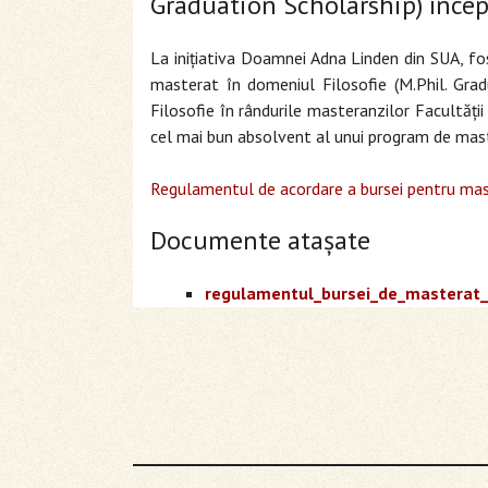
Graduation Scholarship) înce
La iniţiativa Doamnei Adna Linden din SUA, fo
masterat în domeniul Filosofie (M.Phil. Grad
Filosofie în rândurile masteranzilor Facultăți
cel mai bun absolvent al unui program de maste
Regulamentul de acordare a bursei pentru mast
Documente ataşate
regulamentul_bursei_de_masterat_in