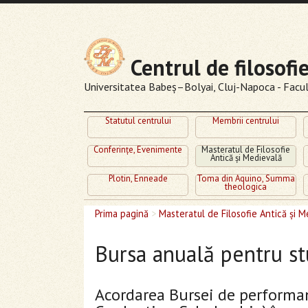
Centrul de filosofi
Universitatea Babeş–Bolyai, Cluj-Napoca - Facult
Statutul centrului
Membrii centrului
Conferinţe, Evenimente
Masteratul de Filosofie
Antică şi Medievală
Plotin, Enneade
Toma din Aquino, Summa
theologica
Prima pagină
>
Masteratul de Filosofie Antică şi M
Bursa anuală pentru st
Acordarea Bursei de performan