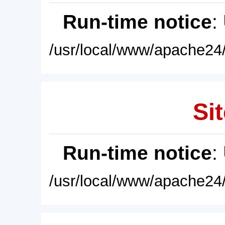
Run-time notice
:
/usr/local/www/apache24/
Sit
Run-time notice
:
/usr/local/www/apache24/