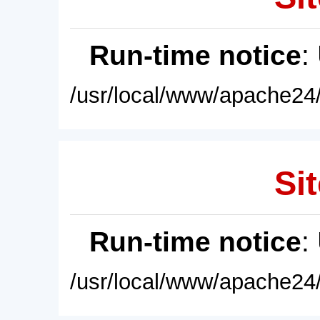
Run-time notice
:
/usr/local/www/apache24/
Sit
Run-time notice
:
/usr/local/www/apache24/