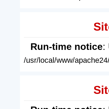
Sit
Run-time notice
:
/usr/local/www/apache24/
Sit