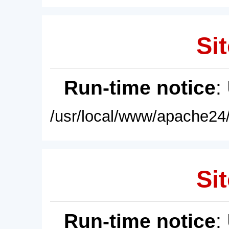
Sit
Run-time notice
:
/usr/local/www/apache24/
Sit
Run-time notice
: