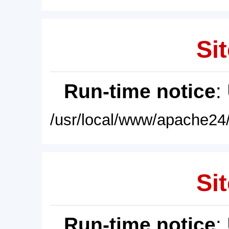
Sit
Run-time notice
:
/usr/local/www/apache24/
Sit
Run-time notice
: