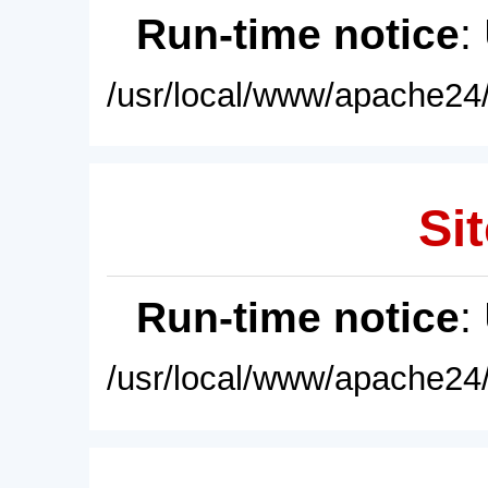
Run-time notice
:
/usr/local/www/apache24/
Sit
Run-time notice
:
/usr/local/www/apache24/