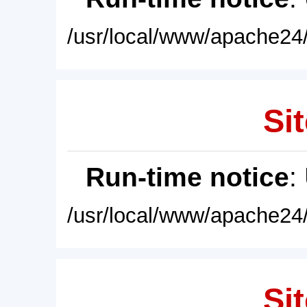
/usr/local/www/apache24/
Sit
Run-time notice
:
/usr/local/www/apache24/
Sit