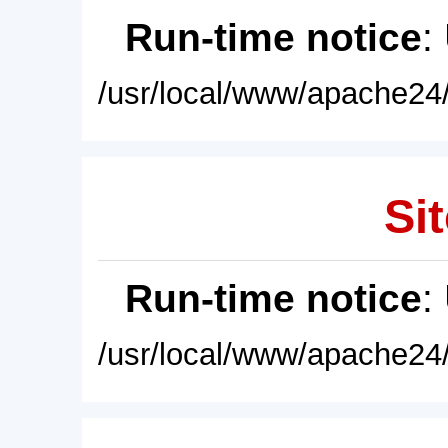
Run-time notice
:
/usr/local/www/apache24/
Sit
Run-time notice
:
/usr/local/www/apache24/