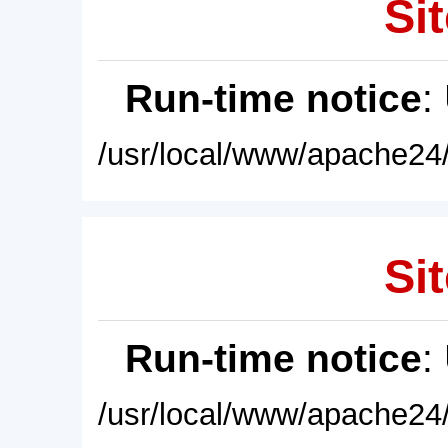
Sit
Run-time notice
:
/usr/local/www/apache24/
Sit
Run-time notice
:
/usr/local/www/apache24/