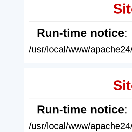
Sit
Run-time notice
:
/usr/local/www/apache24/
Sit
Run-time notice
:
/usr/local/www/apache24/