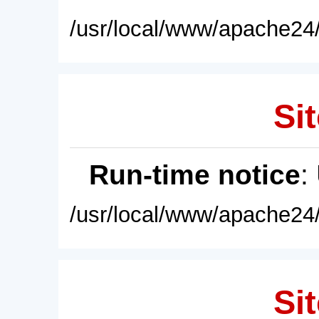
/usr/local/www/apache24/
Sit
Run-time notice
:
/usr/local/www/apache24/
Sit