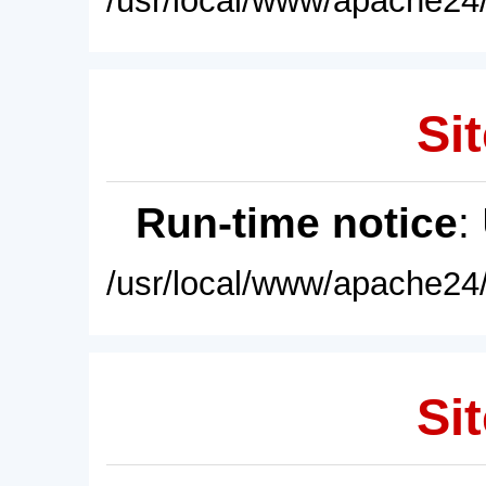
/usr/local/www/apache24/
Sit
Run-time notice
:
/usr/local/www/apache24/
Sit