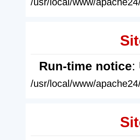
/usr/local/www/apache24/
Sit
Run-time notice
:
/usr/local/www/apache24/
Sit