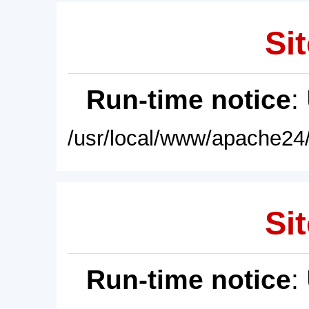
Sit
Run-time notice
:
/usr/local/www/apache24/
Sit
Run-time notice
: