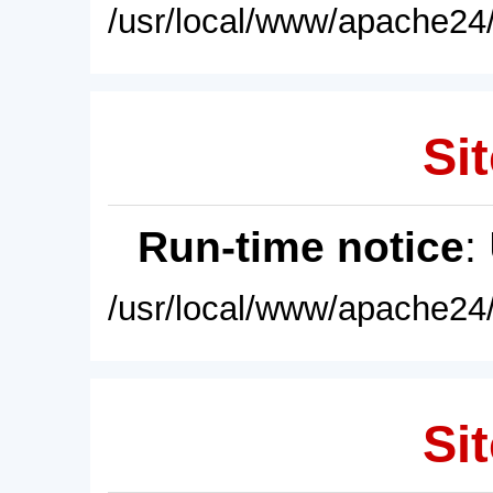
/usr/local/www/apache24/
Sit
Run-time notice
:
/usr/local/www/apache24/
Sit