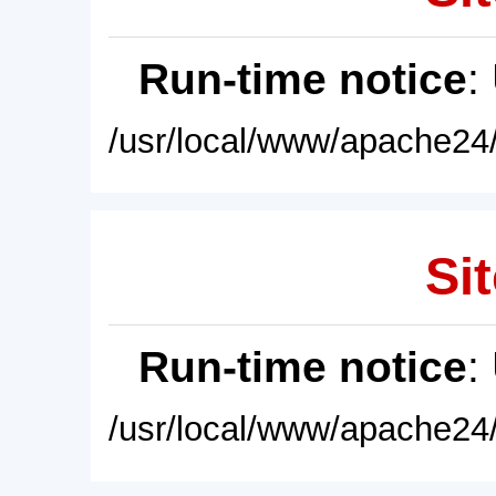
Run-time notice
:
/usr/local/www/apache24/
Sit
Run-time notice
:
/usr/local/www/apache24/