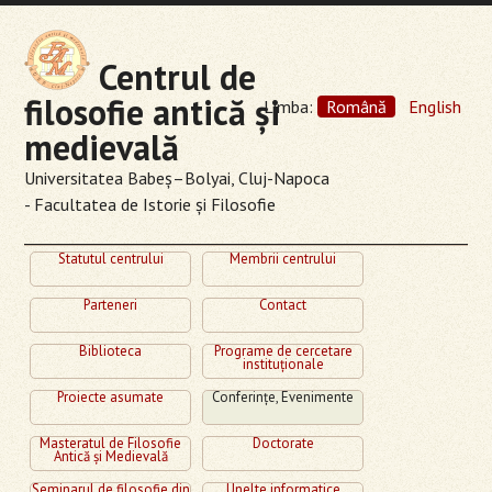
Centrul de
filosofie antică şi
Limba:
Română
English
medievală
Universitatea Babeş–Bolyai, Cluj-Napoca
- Facultatea de Istorie şi Filosofie
Statutul centrului
Membrii centrului
Parteneri
Contact
Biblioteca
Programe de cercetare
instituţionale
Proiecte asumate
Conferinţe, Evenimente
Masteratul de Filosofie
Doctorate
Antică şi Medievală
Seminarul de filosofie din
Unelte informatice