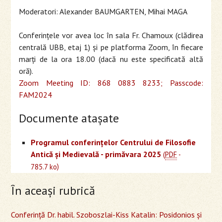
Moderatori: Alexander BAUMGARTEN, Mihai MAGA
Conferinţele vor avea loc în sala Fr. Chamoux (clădirea
centrală UBB, etaj 1) și pe platforma Zoom, în fiecare
marţi de la ora 18.00 (dacă nu este specificată altă
oră).
Zoom Meeting ID: 868 0883 8233; Passcode:
FAM2024
Documente ataşate
Programul conferinţelor Centrului de Filosofie
Antică şi Medievală - primăvara 2025
(
PDF
-
)
785.7 ko
În aceaşi rubrică
Conferință Dr. habil. Szoboszlai-Kiss Katalin: Posidonios și