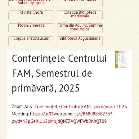
Valea Lăpuşului
Revista Chora
Colecţia Biblioteca
medievală
Plotin, Enneade
Toma din Aquino, Summa
theologica
Corpus aristotelicum
Biblioteca Augustiniană
Conferinţele Centrului
FAM, Semestrul de
primăvară, 2025
Zoom
Afiş:
Conferinţele Centrului FAM - primăvara 2025
Meeting:
https://us02web.zoom.us/j/86808838233?
pwd=N2pGeXlUU2pMbjdQNEZVQWFWbDhXQT09