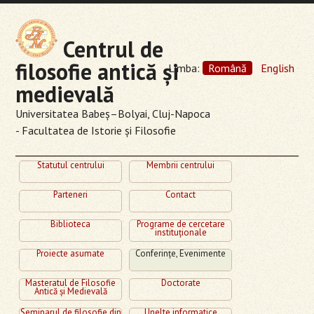
Centrul de
filosofie antică şi
Limba:
Română
English
medievală
Universitatea Babeş–Bolyai, Cluj-Napoca
- Facultatea de Istorie şi Filosofie
Statutul centrului
Membrii centrului
Parteneri
Contact
Biblioteca
Programe de cercetare
instituţionale
Proiecte asumate
Conferinţe, Evenimente
Masteratul de Filosofie
Doctorate
Antică şi Medievală
Seminarul de filosofie din
Unelte informatice