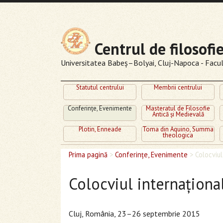
Centrul de filosofi
Universitatea Babeş–Bolyai, Cluj-Napoca - Facult
Statutul centrului
Membrii centrului
Conferinţe, Evenimente
Masteratul de Filosofie
Antică şi Medievală
Plotin, Enneade
Toma din Aquino, Summa
theologica
Prima pagină
>
Conferinţe, Evenimente
>
Colocviul
Colocviul internaţiona
Cluj, România, 23–26 septembrie 2015