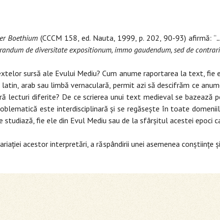
per Boethium
(CCCM 158, ed. Nauta, 1999, p. 202, 90-93) afirmă: “
.
urandum de diversitate expositionum, immo gaudendum, sed de contrarieta
extelor sursă ale Evului Mediu? Cum anume raportarea la text, fie el t
aic, latin, arab sau limbă vernaculară, permit azi să descifrăm ce 
ră lecturi diferite? De ce scrierea unui text medieval se bazează pe
 problematică este interdisciplinară şi se regăseşte în toate domeni
le studiază, fie ele din Evul Mediu sau de la sfârşitul acestei epoci c
riaţiei acestor interpretări, a răspândirii unei asemenea conştiinţe 