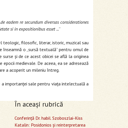
..de eadem re secundum diversas considerationes
te si in expositionibus esset ...
”
eologic, filosofic, literar, istoric, muzical sau
anume înseamnă o „sursă textuală” pentru omul de
 surse şi de ce acest obicei se află la originea
ile epocii medievale. De aceea, ea se adresează
are a acoperit un mileniu întreg.
şi a importanţei sale pentru viaţa intelectuală a
În aceaşi rubrică
Conferință Dr. habil. Szoboszlai-Kiss
Katalin: Posidonios și reinterpretarea