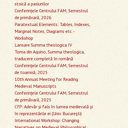
stoică a pasiunilor
Conferinţele Centrului FAM, Semestrul
de primăvară, 2026
Paratextual Elements: Tables, Indexes,
Marginal Notes, Diagrams etc. -
Workshop
Lansare Summa theologica IV
Toma din Aquino, Summa theologica,
traducere completă în română
Conferinţele Centrului FAM, Semestrul
de toamnă, 2025
10th Annual Meeting for Reading
Medieval Manuscripts
Conferinţele Centrului FAM, Semestrul
de primăvară, 2025
CfP: Adevăr și fals în lumea medievală și
în reprezentările ei (Univ. București)
International Workshop: Changing
Narratives on Medieval Philosophical