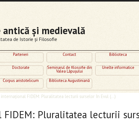
e antică şi medievală
atea de Istorie şi Filosofie
Parteneri
Contact
Biblioteca
Doctorate
Seminarul de filosofie din
Unelte informatice
Valea Lăpuşului
Corpus aristotelicum
Biblioteca Augustiniană
 internaţional FIDEM: Pluralitatea lecturii surselor în Evul (...)
l FIDEM: Pluralitatea lecturii sur