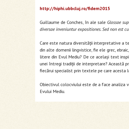
http://hiphi.ubbcluj.ro/fidem2015
Guillaume de Conches, în ale sale
Glossae su
diversae inveniuntur expositiones. Sed non est c
Care este natura diversităţii interpretative a t
din alte domenii lingvistice, fie ele grec, ebr
litere din Evul Mediu? De ce acelaşi text inspi
unei întregi tradiţii de interpretare? Această
fiecărui specialist prin textele pe care acesta 
Obiectivul colocviului este de a face analiza va
Evului Mediu.