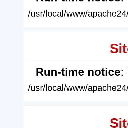
/usr/local/www/apache24/
Sit
Run-time notice
:
/usr/local/www/apache24/
Sit