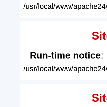
/usr/local/www/apache24/
Sit
Run-time notice
:
/usr/local/www/apache24/
Sit