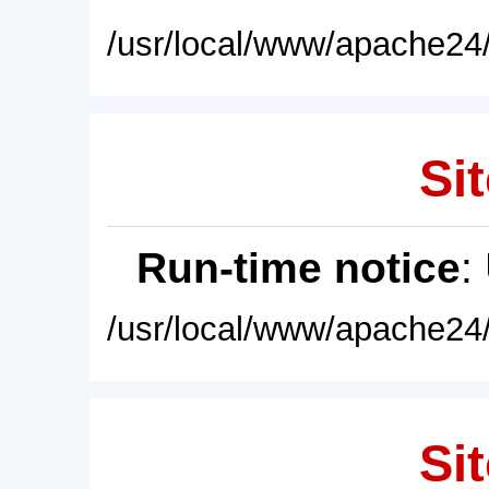
/usr/local/www/apache24/
Sit
Run-time notice
:
/usr/local/www/apache24/
Sit