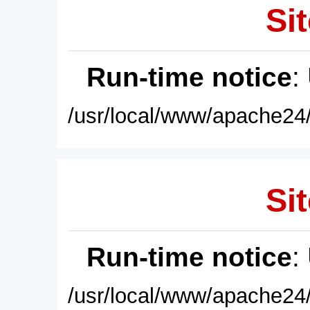
Sit
Run-time notice
:
/usr/local/www/apache24/
Sit
Run-time notice
:
/usr/local/www/apache24/