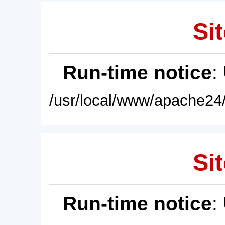
Sit
Run-time notice
:
/usr/local/www/apache24/
Sit
Run-time notice
: