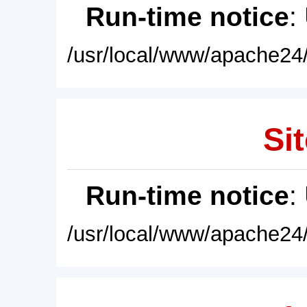
Run-time notice
:
/usr/local/www/apache24/
Sit
Run-time notice
:
/usr/local/www/apache24/