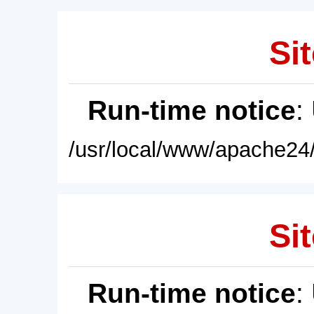
Sit
Run-time notice
:
/usr/local/www/apache24/
Sit
Run-time notice
: