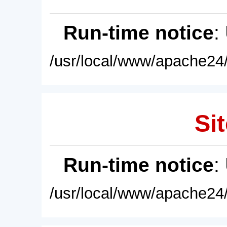
Run-time notice
:
/usr/local/www/apache24/
Sit
Run-time notice
:
/usr/local/www/apache24/