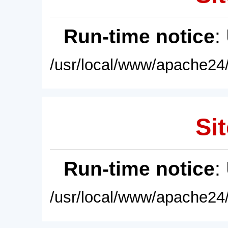
Run-time notice
:
/usr/local/www/apache24/
Sit
Run-time notice
:
/usr/local/www/apache24/