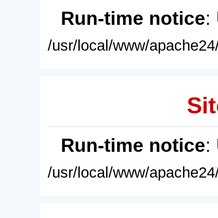
Run-time notice
:
/usr/local/www/apache24/
Sit
Run-time notice
:
/usr/local/www/apache24/