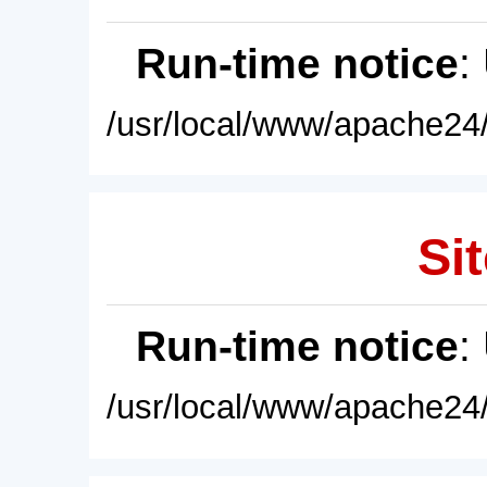
Run-time notice
:
/usr/local/www/apache24/
Sit
Run-time notice
:
/usr/local/www/apache24/