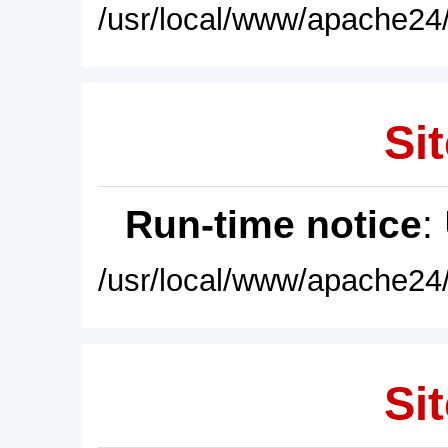
/usr/local/www/apache24/
Sit
Run-time notice
:
/usr/local/www/apache24/
Sit