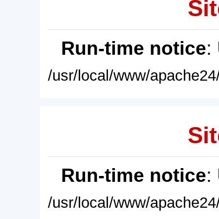
Sit
Run-time notice
:
/usr/local/www/apache24/
Sit
Run-time notice
:
/usr/local/www/apache24/