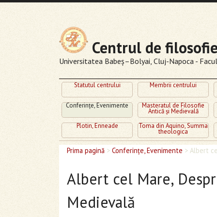
Centrul de filosofi
Universitatea Babeş–Bolyai, Cluj-Napoca - Facult
Statutul centrului
Membrii centrului
Conferinţe, Evenimente
Masteratul de Filosofie
Antică şi Medievală
Plotin, Enneade
Toma din Aquino, Summa
theologica
Prima pagină
>
Conferinţe, Evenimente
>
Albert ce
Albert cel Mare, Despre
Medievală