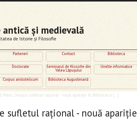
e antică şi medievală
atea de Istorie şi Filosofie
Parteneri
Contact
Biblioteca
Doctorate
Seminarul de filosofie din
Unelte informatice
Valea Lăpuşului
Corpus aristotelicum
Biblioteca Augustiniană
l Mare, Despre sufletul rațional - nouă apariție în Biblioteca (...)
 sufletul rațional - nouă apariție