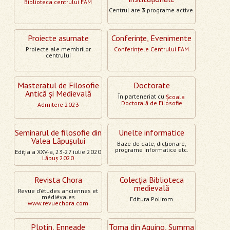
Biblioteca centrului FAM
Centrul are
3
programe active.
Proiecte asumate
Conferinţe, Evenimente
Proiecte ale membrilor
Conferinţele Centrului FAM
centrului
Masteratul de Filosofie
Doctorate
Antică şi Medievală
În parteneriat cu
Şcoala
Doctorală de Filosofie
Admitere 2023
Seminarul de filosofie din
Unelte informatice
Valea Lăpuşului
Baze de date, dicţionare,
programe informatice etc.
Ediţia a XXV-a, 23-27 iulie 2020
Lăpuş 2020
Revista Chora
Colecţia Biblioteca
medievală
Revue d’études anciennes et
médiévales
Editura Polirom
www.revuechora.com
Plotin, Enneade
Toma din Aquino, Summa