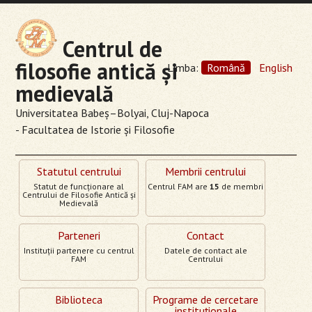
Centrul de
filosofie antică şi
Limba:
Română
English
medievală
Universitatea Babeş–Bolyai, Cluj-Napoca
- Facultatea de Istorie şi Filosofie
Statutul centrului
Membrii centrului
Statut de funcţionare al
Centrul FAM are
15
de membri
Centrului de Filosofie Antică şi
Medievală
Parteneri
Contact
Instituţii partenere cu centrul
Datele de contact ale
FAM
Centrului
Biblioteca
Programe de cercetare
instituţionale