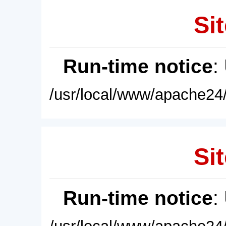
Sit
Run-time notice
:
/usr/local/www/apache24/
Sit
Run-time notice
: