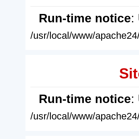
Run-time notice
:
/usr/local/www/apache24/
Sit
Run-time notice
:
/usr/local/www/apache24/