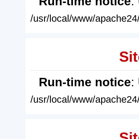
Run-time notice
:
/usr/local/www/apache24/
Sit
Run-time notice
:
/usr/local/www/apache24/
Sit