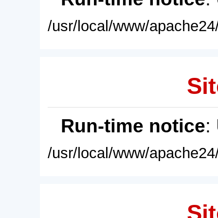
/usr/local/www/apache24/
Sit
Run-time notice
:
/usr/local/www/apache24/
Sit