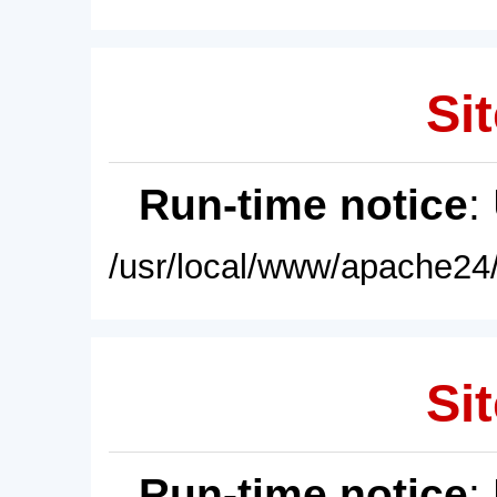
Sit
Run-time notice
:
/usr/local/www/apache24/
Sit
Run-time notice
: