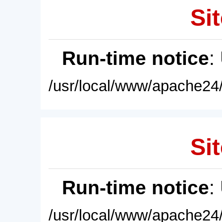
Sit
Run-time notice
:
/usr/local/www/apache24/
Sit
Run-time notice
:
/usr/local/www/apache24/