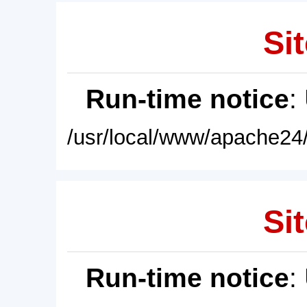
Sit
Run-time notice
:
/usr/local/www/apache24/
Sit
Run-time notice
: