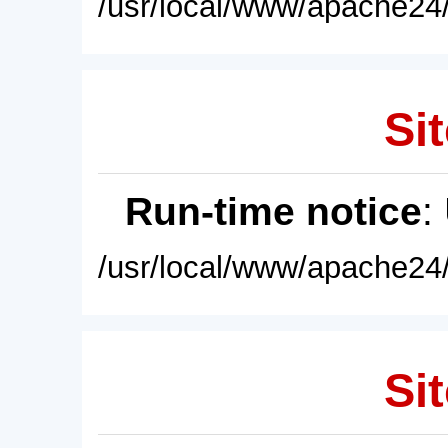
/usr/local/www/apache24/
Sit
Run-time notice
:
/usr/local/www/apache24/
Sit