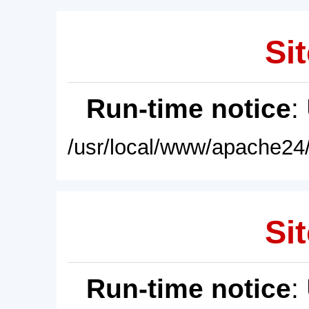
Sit
Run-time notice
:
/usr/local/www/apache24/
Sit
Run-time notice
: