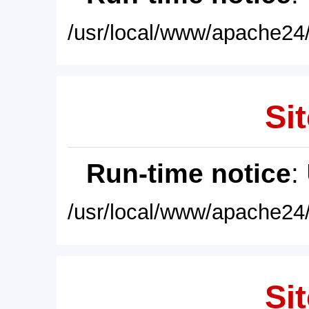
/usr/local/www/apache24/
Sit
Run-time notice
:
/usr/local/www/apache24/
Sit