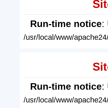
Sit
Run-time notice
:
/usr/local/www/apache24/
Sit
Run-time notice
:
/usr/local/www/apache24/