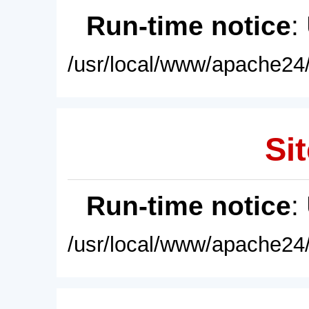
Run-time notice
:
/usr/local/www/apache24/
Sit
Run-time notice
:
/usr/local/www/apache24/