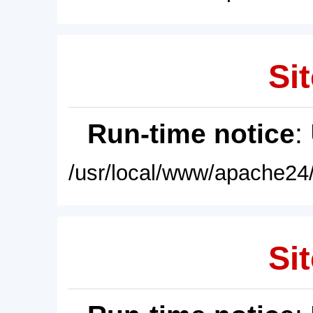
Sit
Run-time notice
:
/usr/local/www/apache24/
Sit