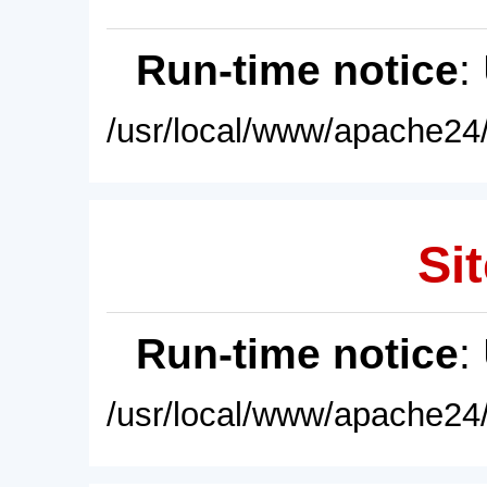
Run-time notice
:
/usr/local/www/apache24/
Sit
Run-time notice
:
/usr/local/www/apache24/