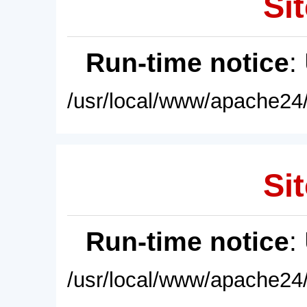
Sit
Run-time notice
:
/usr/local/www/apache24/
Sit
Run-time notice
:
/usr/local/www/apache24/