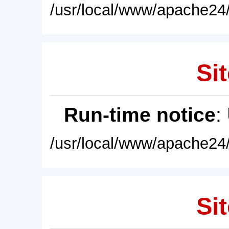
/usr/local/www/apache24/
Sit
Run-time notice
:
/usr/local/www/apache24/
Sit