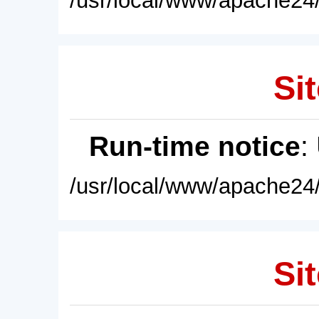
/usr/local/www/apache24/
Sit
Run-time notice
:
/usr/local/www/apache24/
Sit