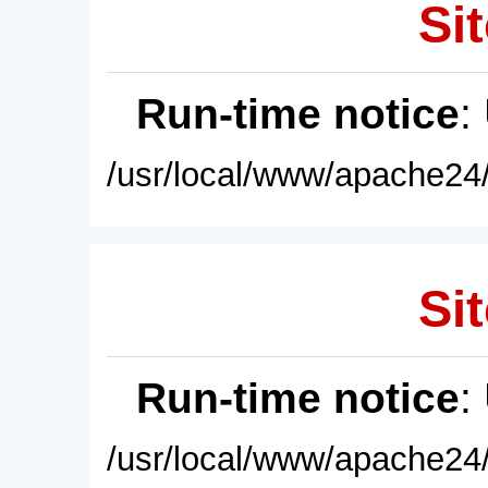
Sit
Run-time notice
:
/usr/local/www/apache24/
Sit
Run-time notice
:
/usr/local/www/apache24/