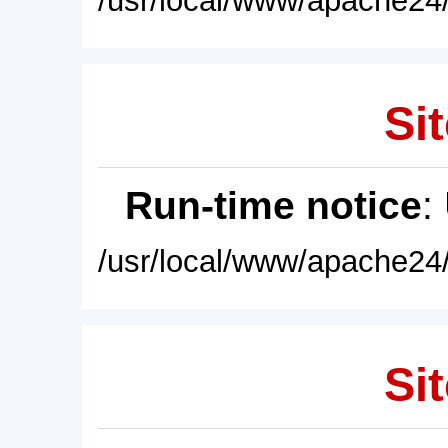
/usr/local/www/apache24/
Sit
Run-time notice
:
/usr/local/www/apache24/
Sit