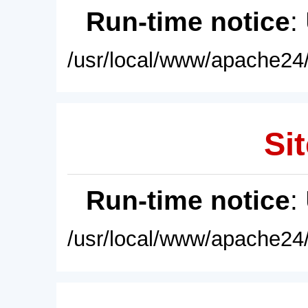
Run-time notice
:
/usr/local/www/apache24/
Sit
Run-time notice
:
/usr/local/www/apache24/