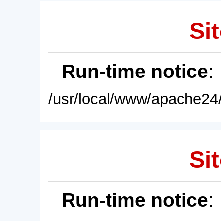
Sit
Run-time notice
:
/usr/local/www/apache24/
Sit
Run-time notice
: