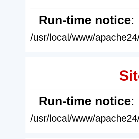
Run-time notice
:
/usr/local/www/apache24/
Sit
Run-time notice
:
/usr/local/www/apache24/