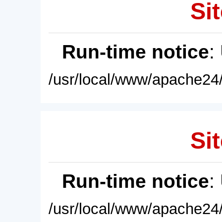
Sit
Run-time notice
:
/usr/local/www/apache24/
Sit
Run-time notice
:
/usr/local/www/apache24/