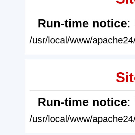
Run-time notice
:
/usr/local/www/apache24/
Sit
Run-time notice
:
/usr/local/www/apache24/