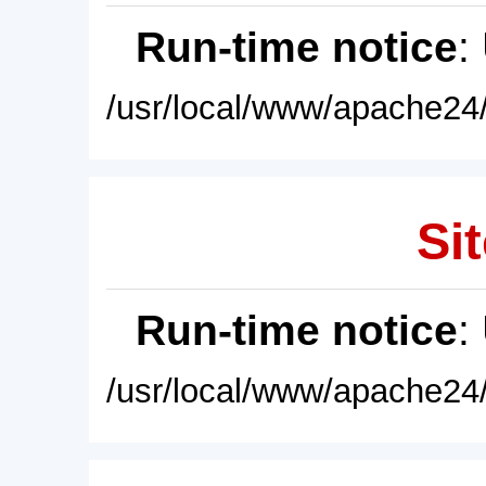
Run-time notice
:
/usr/local/www/apache24/
Sit
Run-time notice
:
/usr/local/www/apache24/