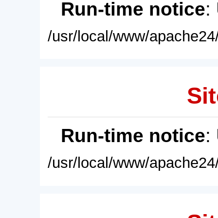
Run-time notice
:
/usr/local/www/apache24/
Sit
Run-time notice
:
/usr/local/www/apache24/