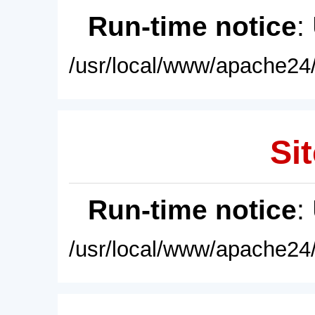
Run-time notice
:
/usr/local/www/apache24/
Sit
Run-time notice
:
/usr/local/www/apache24/