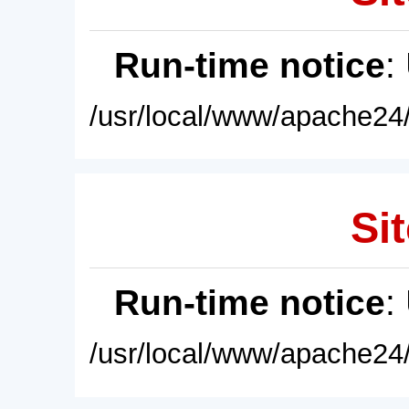
Run-time notice
:
/usr/local/www/apache24/
Sit
Run-time notice
:
/usr/local/www/apache24/