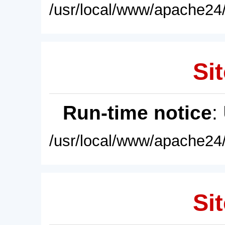
/usr/local/www/apache24/
Sit
Run-time notice
:
/usr/local/www/apache24/
Sit