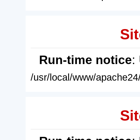
Sit
Run-time notice
:
/usr/local/www/apache24/
Sit