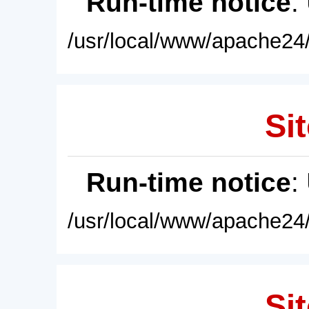
Run-time notice
:
/usr/local/www/apache24/
Sit
Run-time notice
:
/usr/local/www/apache24/
Sit