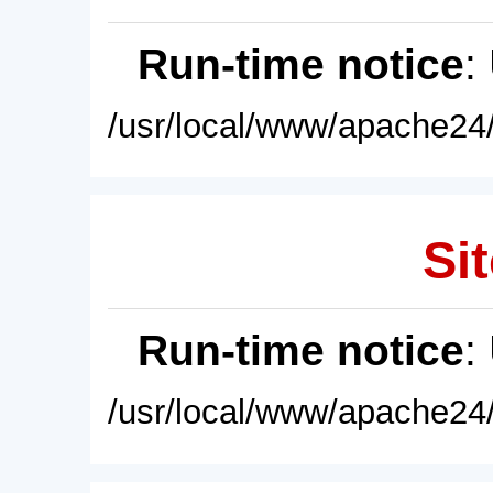
Run-time notice
:
/usr/local/www/apache24/
Sit
Run-time notice
:
/usr/local/www/apache24/