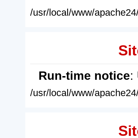
/usr/local/www/apache24/
Sit
Run-time notice
:
/usr/local/www/apache24/
Sit