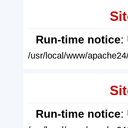
Sit
Run-time notice
:
/usr/local/www/apache24/
Sit
Run-time notice
: