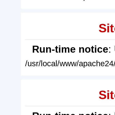
Sit
Run-time notice
:
/usr/local/www/apache24/
Sit