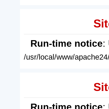
Sit
Run-time notice
:
/usr/local/www/apache24/
Sit
Run-time notice
: