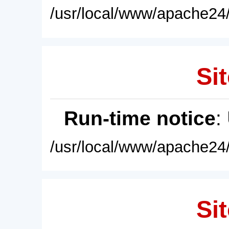
/usr/local/www/apache24/
Sit
Run-time notice
:
/usr/local/www/apache24/
Sit