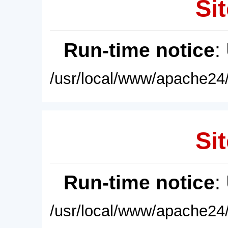
Sit
Run-time notice
:
/usr/local/www/apache24/
Sit
Run-time notice
:
/usr/local/www/apache24/