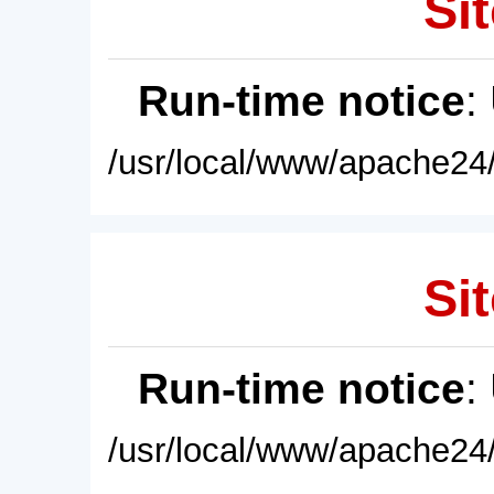
Sit
Run-time notice
:
/usr/local/www/apache24/
Sit
Run-time notice
:
/usr/local/www/apache24/