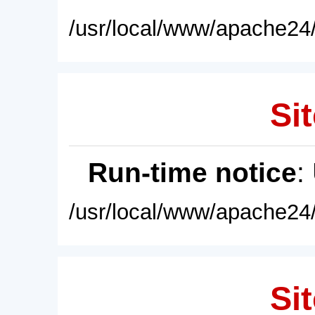
/usr/local/www/apache24/
Sit
Run-time notice
:
/usr/local/www/apache24/
Sit