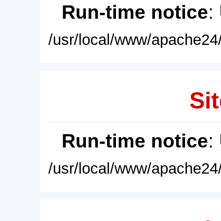
Run-time notice
:
/usr/local/www/apache24/
Sit
Run-time notice
:
/usr/local/www/apache24/