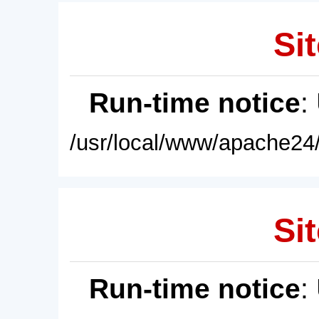
Sit
Run-time notice
:
/usr/local/www/apache24/
Sit
Run-time notice
: