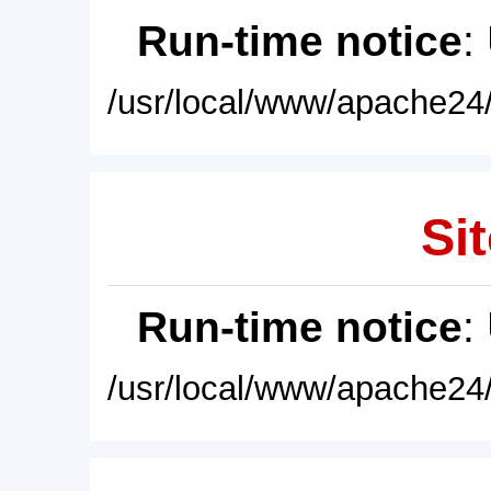
Run-time notice
:
/usr/local/www/apache24/
Sit
Run-time notice
:
/usr/local/www/apache24/