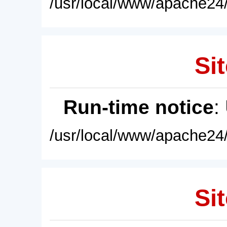
/usr/local/www/apache24/
Sit
Run-time notice
:
/usr/local/www/apache24/
Sit