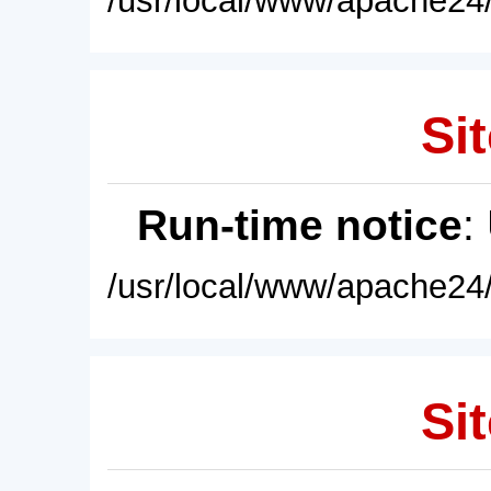
/usr/local/www/apache24/
Sit
Run-time notice
:
/usr/local/www/apache24/
Sit