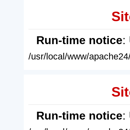
Sit
Run-time notice
:
/usr/local/www/apache24/
Sit
Run-time notice
: