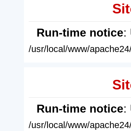
Sit
Run-time notice
:
/usr/local/www/apache24/
Sit
Run-time notice
:
/usr/local/www/apache24/