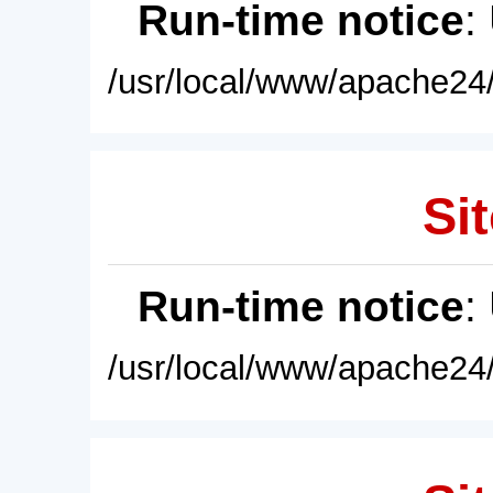
Run-time notice
:
/usr/local/www/apache24/
Sit
Run-time notice
:
/usr/local/www/apache24/