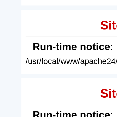
Sit
Run-time notice
:
/usr/local/www/apache24/
Sit
Run-time notice
: