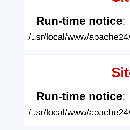
Run-time notice
:
/usr/local/www/apache24/
Sit
Run-time notice
:
/usr/local/www/apache24/