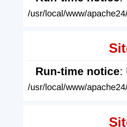
/usr/local/www/apache24/
Sit
Run-time notice
:
/usr/local/www/apache24/
Sit