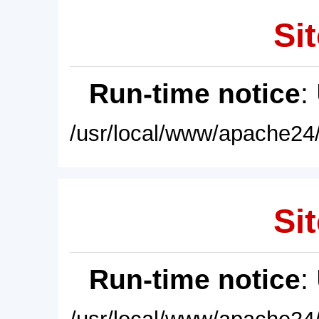
Sit
Run-time notice
:
/usr/local/www/apache24/
Sit
Run-time notice
: