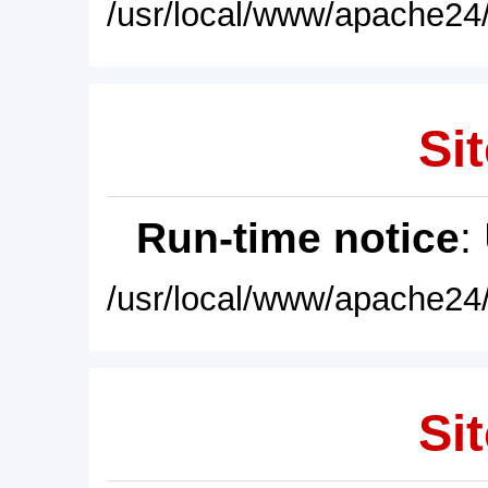
/usr/local/www/apache24/
Sit
Run-time notice
:
/usr/local/www/apache24/
Sit