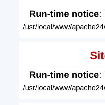
Run-time notice
:
/usr/local/www/apache24/
Sit
Run-time notice
:
/usr/local/www/apache24/