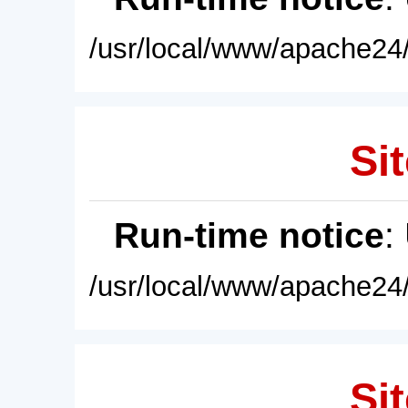
/usr/local/www/apache24/
Sit
Run-time notice
:
/usr/local/www/apache24/
Sit