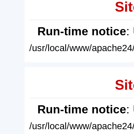
Sit
Run-time notice
:
/usr/local/www/apache24/
Sit
Run-time notice
:
/usr/local/www/apache24/