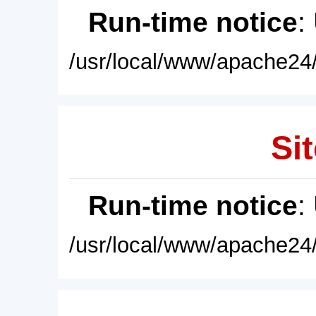
Run-time notice
:
/usr/local/www/apache24/
Sit
Run-time notice
:
/usr/local/www/apache24/