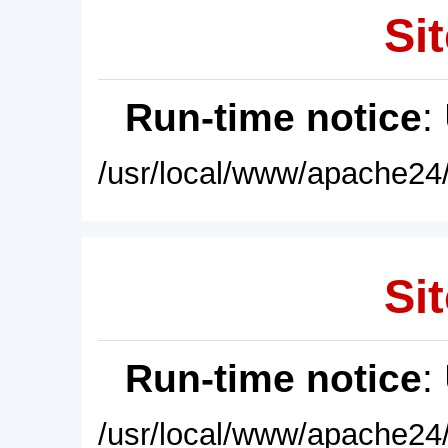
Sit
Run-time notice
:
/usr/local/www/apache24/
Sit
Run-time notice
:
/usr/local/www/apache24/