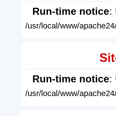
Run-time notice
:
/usr/local/www/apache24/
Sit
Run-time notice
:
/usr/local/www/apache24/