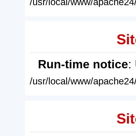
/usr/local/www/apache24/
Sit
Run-time notice
:
/usr/local/www/apache24/
Sit