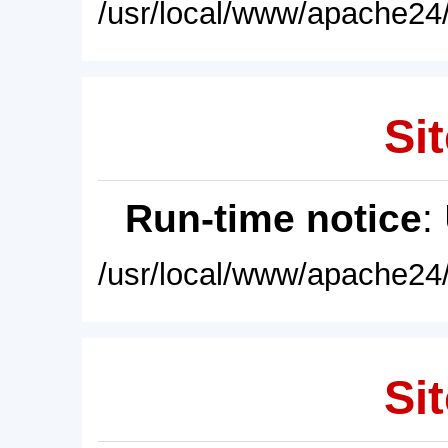
/usr/local/www/apache24/
Sit
Run-time notice
:
/usr/local/www/apache24/
Sit