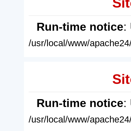
Sit
Run-time notice
:
/usr/local/www/apache24/
Sit
Run-time notice
:
/usr/local/www/apache24/