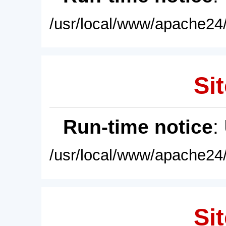
/usr/local/www/apache24/
Sit
Run-time notice
:
/usr/local/www/apache24/
Sit