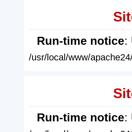
Sit
Run-time notice
:
/usr/local/www/apache24/
Sit
Run-time notice
: