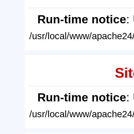
Run-time notice
:
/usr/local/www/apache24/
Sit
Run-time notice
:
/usr/local/www/apache24/