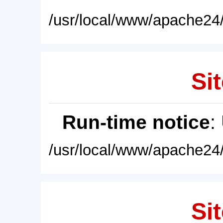
/usr/local/www/apache24/
Sit
Run-time notice
:
/usr/local/www/apache24/
Sit