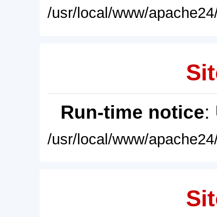
/usr/local/www/apache24/
Sit
Run-time notice
:
/usr/local/www/apache24/
Sit