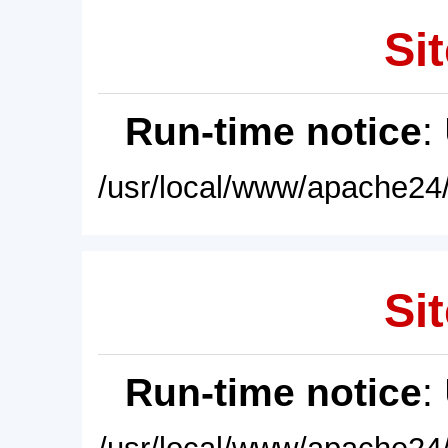
Sit
Run-time notice
:
/usr/local/www/apache24/
Sit
Run-time notice
: