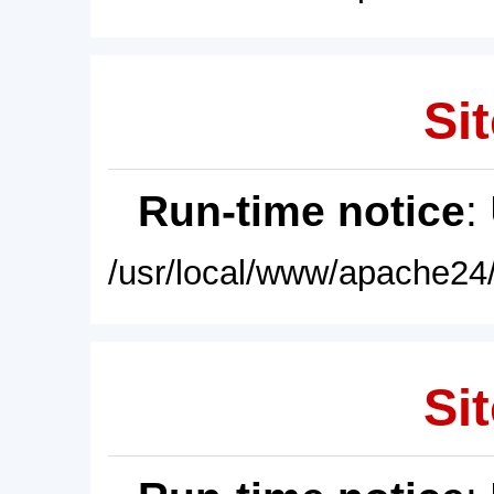
Sit
Run-time notice
:
/usr/local/www/apache24/
Sit