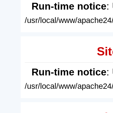
Run-time notice
:
/usr/local/www/apache24/
Sit
Run-time notice
:
/usr/local/www/apache24/