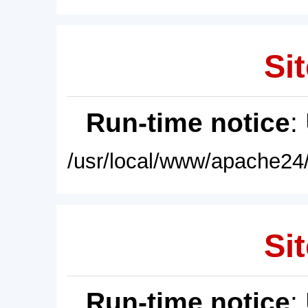
Sit
Run-time notice
:
/usr/local/www/apache24/
Sit
Run-time notice
: