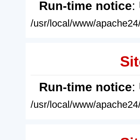
Run-time notice
:
/usr/local/www/apache24/
Sit
Run-time notice
:
/usr/local/www/apache24/