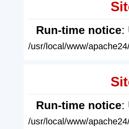
Sit
Run-time notice
:
/usr/local/www/apache24/
Sit
Run-time notice
:
/usr/local/www/apache24/