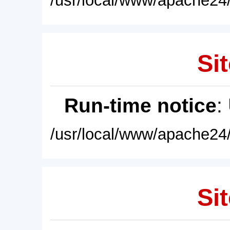
/usr/local/www/apache24/
Sit
Run-time notice
:
/usr/local/www/apache24/
Sit