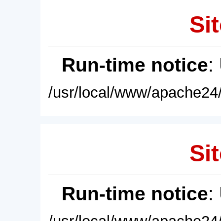
Sit
Run-time notice
:
/usr/local/www/apache24/
Sit
Run-time notice
: