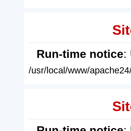
Sit
Run-time notice
:
/usr/local/www/apache24/
Sit
Run-time notice
: