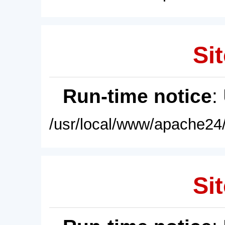
Sit
Run-time notice
:
/usr/local/www/apache24/
Sit