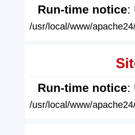
Run-time notice
:
/usr/local/www/apache24/
Sit
Run-time notice
:
/usr/local/www/apache24/