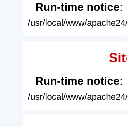
Run-time notice
:
/usr/local/www/apache24/
Sit
Run-time notice
:
/usr/local/www/apache24/