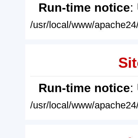
Run-time notice
:
/usr/local/www/apache24/
Sit
Run-time notice
:
/usr/local/www/apache24/