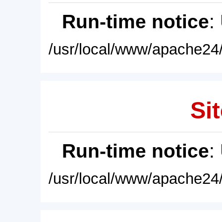
Run-time notice
:
/usr/local/www/apache24/
Sit
Run-time notice
:
/usr/local/www/apache24/