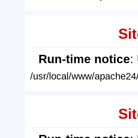
Sit
Run-time notice
:
/usr/local/www/apache24/
Sit