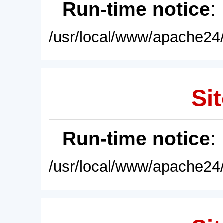
Run-time notice
:
/usr/local/www/apache24/
Sit
Run-time notice
:
/usr/local/www/apache24/