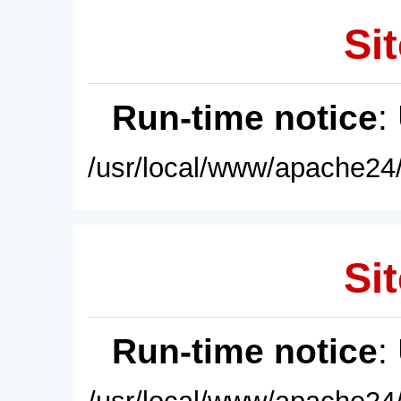
Sit
Run-time notice
:
/usr/local/www/apache24/
Sit
Run-time notice
: