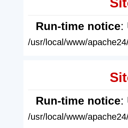
Sit
Run-time notice
:
/usr/local/www/apache24/
Sit
Run-time notice
:
/usr/local/www/apache24/