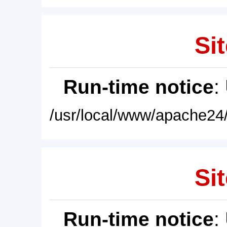
Sit
Run-time notice
:
/usr/local/www/apache24/
Sit
Run-time notice
: