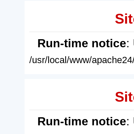
Sit
Run-time notice
:
/usr/local/www/apache24/
Sit
Run-time notice
: