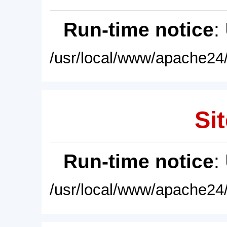
Run-time notice
:
/usr/local/www/apache24/
Sit
Run-time notice
:
/usr/local/www/apache24/