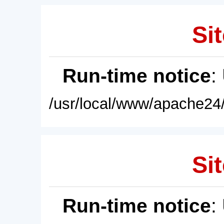
Sit
Run-time notice
:
/usr/local/www/apache24/
Sit
Run-time notice
: