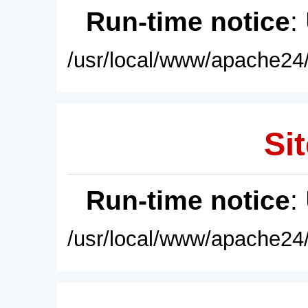
Run-time notice
:
/usr/local/www/apache24/
Sit
Run-time notice
:
/usr/local/www/apache24/