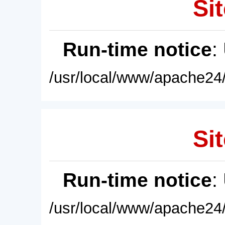
Sit
Run-time notice
:
/usr/local/www/apache24/
Sit
Run-time notice
:
/usr/local/www/apache24/