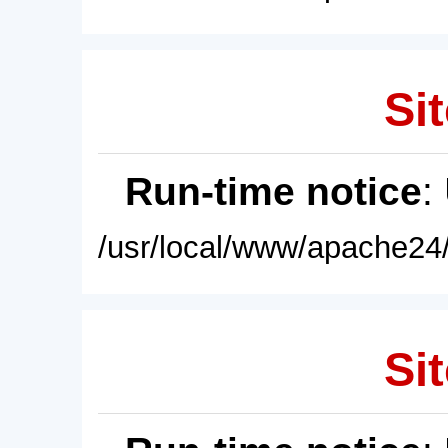
Sit
Run-time notice
:
/usr/local/www/apache24/
Sit