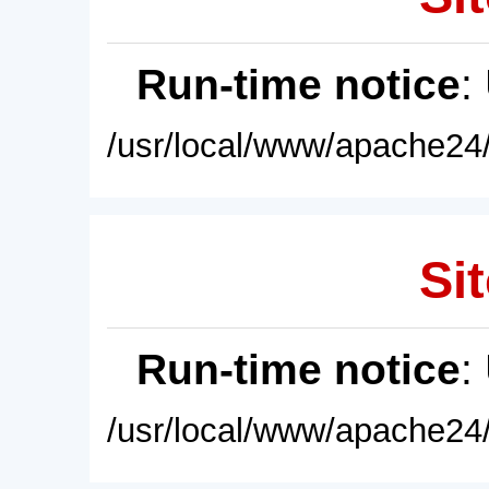
Run-time notice
:
/usr/local/www/apache24/
Sit
Run-time notice
:
/usr/local/www/apache24/