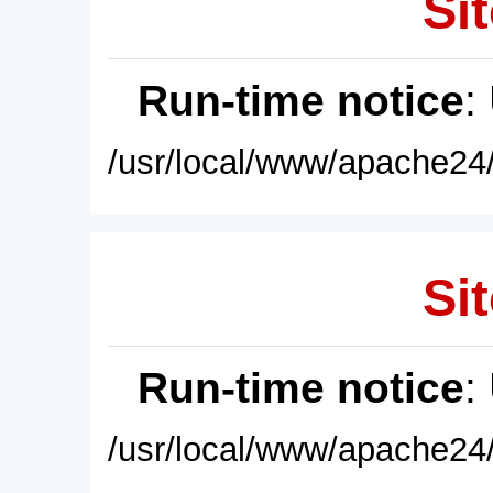
Sit
Run-time notice
:
/usr/local/www/apache24/
Sit
Run-time notice
:
/usr/local/www/apache24/