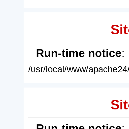
Sit
Run-time notice
:
/usr/local/www/apache24/
Sit
Run-time notice
: