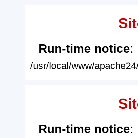
Sit
Run-time notice
:
/usr/local/www/apache24/
Sit
Run-time notice
: