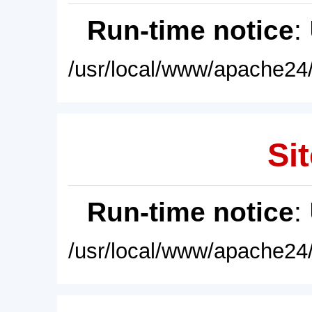
Run-time notice
:
/usr/local/www/apache24/
Sit
Run-time notice
:
/usr/local/www/apache24/