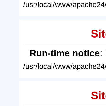
/usr/local/www/apache24/
Sit
Run-time notice
:
/usr/local/www/apache24/
Sit