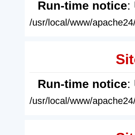
Run-time notice
:
/usr/local/www/apache24/
Sit
Run-time notice
:
/usr/local/www/apache24/