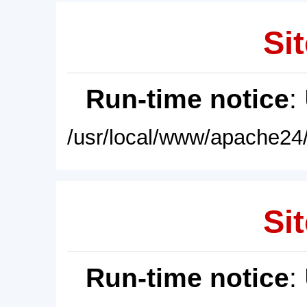
Sit
Run-time notice
:
/usr/local/www/apache24/
Sit
Run-time notice
: