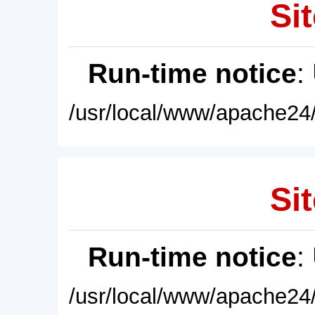
Sit
Run-time notice
:
/usr/local/www/apache24/
Sit
Run-time notice
:
/usr/local/www/apache24/