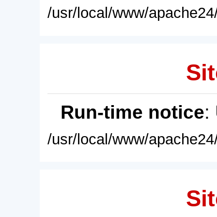
/usr/local/www/apache24/
Sit
Run-time notice
:
/usr/local/www/apache24/
Sit