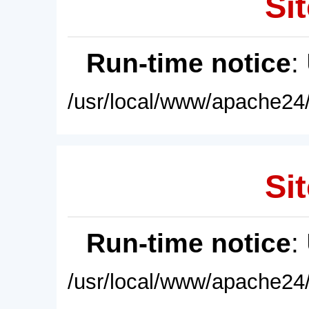
Sit
Run-time notice
:
/usr/local/www/apache24/
Sit
Run-time notice
:
/usr/local/www/apache24/