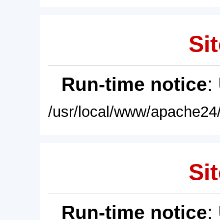
Sit
Run-time notice
:
/usr/local/www/apache24/
Sit
Run-time notice
: