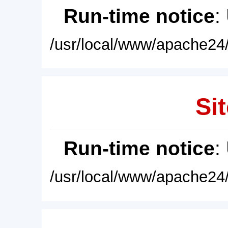
Run-time notice
:
/usr/local/www/apache24/
Sit
Run-time notice
:
/usr/local/www/apache24/