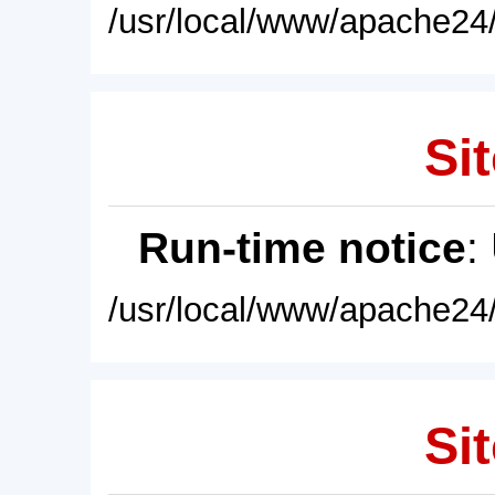
/usr/local/www/apache24/
Sit
Run-time notice
:
/usr/local/www/apache24/
Sit