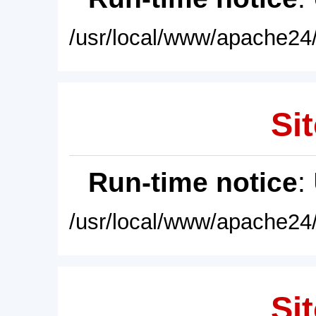
/usr/local/www/apache24/
Sit
Run-time notice
:
/usr/local/www/apache24/
Sit