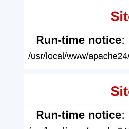
Sit
Run-time notice
:
/usr/local/www/apache24/
Sit
Run-time notice
: