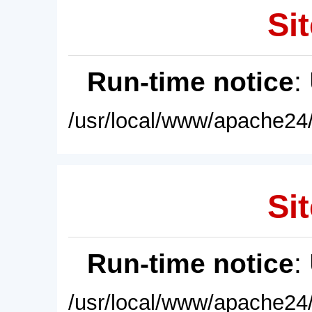
Sit
Run-time notice
:
/usr/local/www/apache24/
Sit
Run-time notice
:
/usr/local/www/apache24/