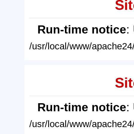
Sit
Run-time notice
:
/usr/local/www/apache24/
Sit
Run-time notice
:
/usr/local/www/apache24/