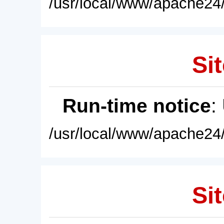
/usr/local/www/apache24/
Sit
Run-time notice
:
/usr/local/www/apache24/
Sit