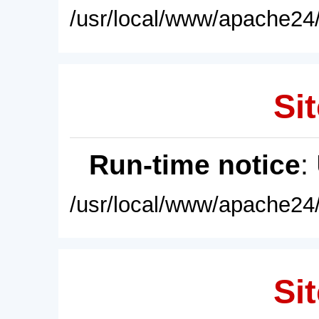
/usr/local/www/apache24/
Sit
Run-time notice
:
/usr/local/www/apache24/
Sit