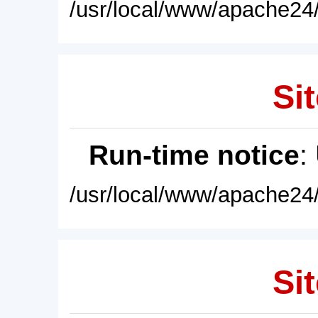
/usr/local/www/apache24/
Sit
Run-time notice
:
/usr/local/www/apache24/
Sit