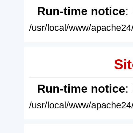
Run-time notice
:
/usr/local/www/apache24/
Sit
Run-time notice
:
/usr/local/www/apache24/