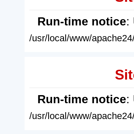
Run-time notice
:
/usr/local/www/apache24/
Sit
Run-time notice
:
/usr/local/www/apache24/