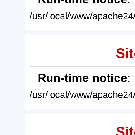
/usr/local/www/apache24/
Sit
Run-time notice
:
/usr/local/www/apache24/
Sit