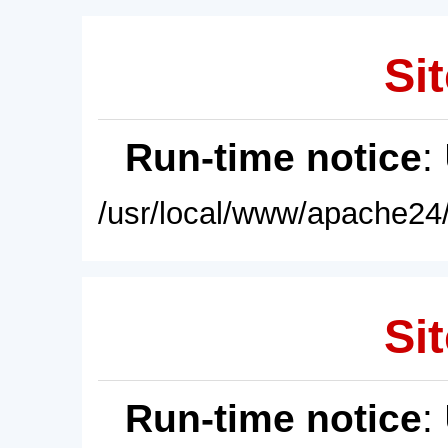
Sit
Run-time notice
:
/usr/local/www/apache24/
Sit
Run-time notice
: