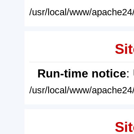
/usr/local/www/apache24/
Sit
Run-time notice
:
/usr/local/www/apache24/
Sit