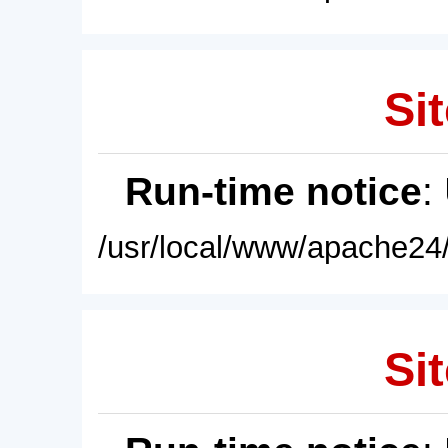
Sit
Run-time notice
:
/usr/local/www/apache24/
Sit