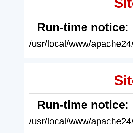
Sit
Run-time notice
:
/usr/local/www/apache24/
Sit
Run-time notice
:
/usr/local/www/apache24/