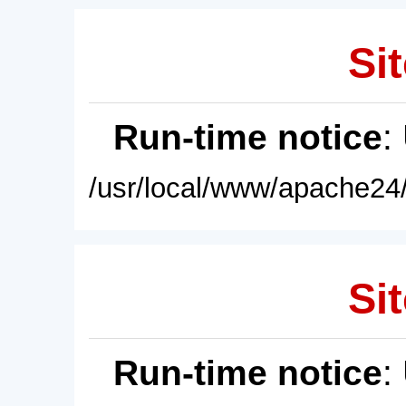
Sit
Run-time notice
:
/usr/local/www/apache24/
Sit
Run-time notice
: