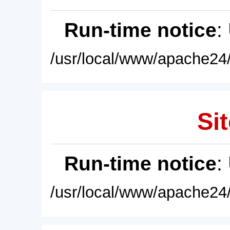
Run-time notice
:
/usr/local/www/apache24/
Sit
Run-time notice
:
/usr/local/www/apache24/