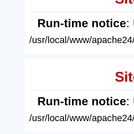
Run-time notice
:
/usr/local/www/apache24/
Sit
Run-time notice
:
/usr/local/www/apache24/