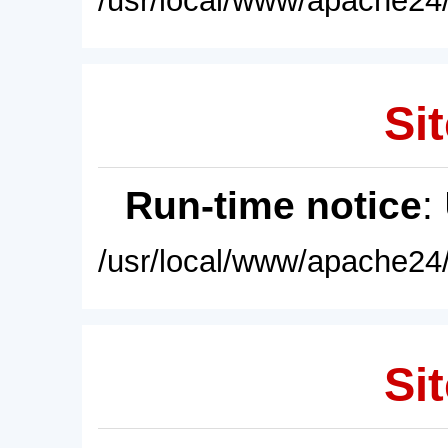
/usr/local/www/apache24/
Sit
Run-time notice
:
/usr/local/www/apache24/
Sit