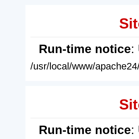
Sit
Run-time notice
:
/usr/local/www/apache24/
Sit
Run-time notice
: