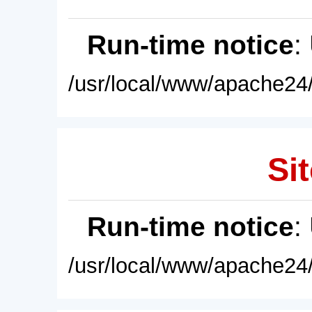
Run-time notice
:
/usr/local/www/apache24/
Sit
Run-time notice
:
/usr/local/www/apache24/