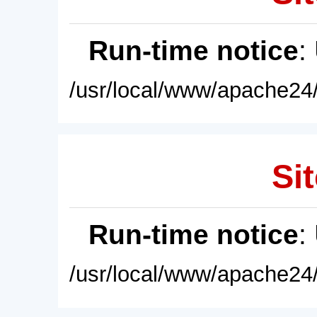
Run-time notice
:
/usr/local/www/apache24/
Sit
Run-time notice
:
/usr/local/www/apache24/