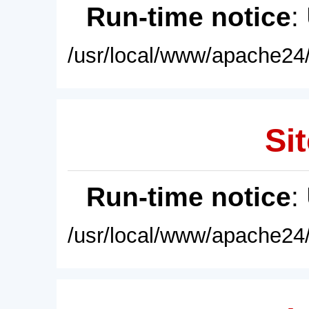
Run-time notice
:
/usr/local/www/apache24/
Sit
Run-time notice
:
/usr/local/www/apache24/