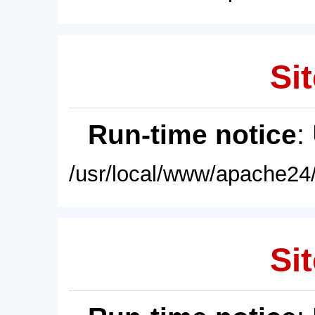
Sit
Run-time notice
:
/usr/local/www/apache24/
Sit