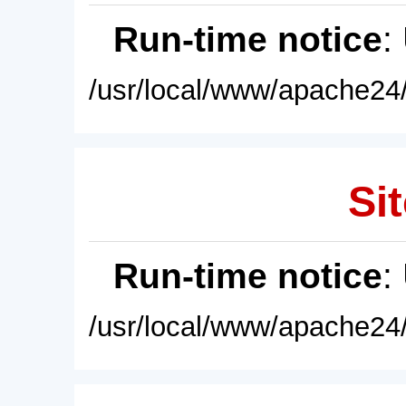
Run-time notice
:
/usr/local/www/apache24/
Sit
Run-time notice
:
/usr/local/www/apache24/