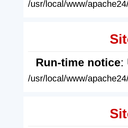
/usr/local/www/apache24/
Sit
Run-time notice
:
/usr/local/www/apache24/
Sit