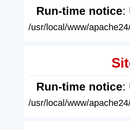
Run-time notice
:
/usr/local/www/apache24/
Sit
Run-time notice
:
/usr/local/www/apache24/