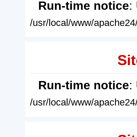
Run-time notice
:
/usr/local/www/apache24/
Sit
Run-time notice
:
/usr/local/www/apache24/