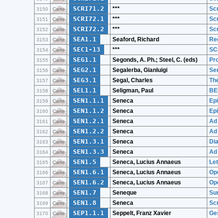
SCRI71.2
***
Sc
3150
Carte
SCRI72.1
***
Sc
3151
Carte
SCRI72.2
***
Sc
3152
Carte
SEA1.1
Seaford, Richard
Rec
3153
Carte
SEC1-13
***
SC
3154
Carte
SEG1.1
Segonds, A. Ph.; Steel, C. (eds)
Pro
3155
Carte
SEG2.1
Segalerba, Gianluigi
Sem
3156
Carte
SEG3.1
Segal, Charles
The
3157
Carte
SEL1.1
Seligman, Paul
BE
3158
Carte
SEN1.1.1
Seneca
Epi
3159
Carte
SEN1.1.2
Seneca
Epi
3160
Carte
SEN1.2.1
Seneca
Ad 
3161
Carte
SEN1.2.2
Seneca
Ad 
3162
Carte
SEN1.3.1
Seneca
Dia
3163
Carte
SEN1.3.3
Seneca
Ad
3164
Carte
SEN1.5
Seneca, Lucius Annaeus
Let
3165
Carte
SEN1.6.1
Seneca, Lucius Annaeus
Op
3166
Carte
SEN1.6.2
Seneca, Lucius Annaeus
Ope
3167
Carte
SEN1.7
Seneque
Sur
3168
Carte
SEN1.8
Seneca
Scr
3169
Carte
SEP1.1.1
Seppelt, Franz Xavier
Ges
3170
Carte