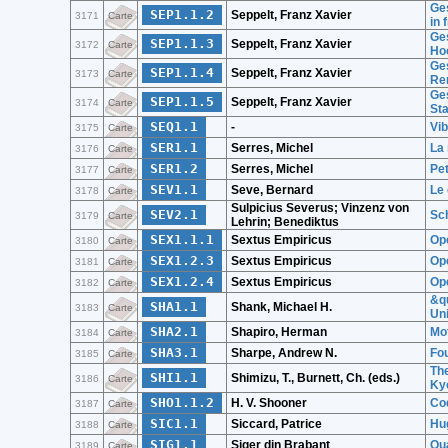
Ges
SEP1.1.2
Seppelt, Franz Xavier
3171
Carte
in 
Ges
SEP1.1.3
Seppelt, Franz Xavier
3172
Carte
Hoc
Ges
SEP1.1.4
Seppelt, Franz Xavier
3173
Carte
Re
Ge
SEP1.1.5
Seppelt, Franz Xavier
3174
Carte
St
SEQ1.1
-
Vi
3175
Carte
SER1.1
Serres, Michel
La 
3176
Carte
SER1.2
Serres, Michel
Pet
3177
Carte
SEV1.1
Seve, Bernard
Le 
3178
Carte
Sulpicius Severus; Vinzenz von
SEV2.1
Sc
3179
Carte
Lehrin; Benediktus
SEX1.1.1
Sextus Empiricus
Ope
3180
Carte
SEX1.2.3
Sextus Empiricus
Ope
3181
Carte
SEX1.2.4
Sextus Empiricus
Ope
3182
Carte
&qu
SHA1.1
Shank, Michael H.
3183
Carte
Uni
SHA2.1
Shapiro, Herman
Mot
3184
Carte
SHA3.1
Sharpe, Andrew N.
Fou
3185
Carte
Th
SHI1.1
Shimizu, T., Burnett, Ch. (eds.)
3186
Carte
Ky
SHO1.1.2
H. V. Shooner
Cod
3187
Carte
SIC1.1
Siccard, Patrice
Hug
3188
Carte
SIG1.1
Siger din Brabant
Qua
3189
Carte