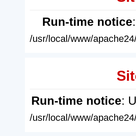
Run-time notice
/usr/local/www/apache24/
Sit
Run-time notice
: 
/usr/local/www/apache24/