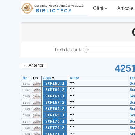
Centrul de Filosofie Antică şi Medievală
Cărţi
Articole
BIBLIOTECA
Text de căutat:
4251
← Anterior
Nr.
Tip
Cota
Autor
Tit
SCRI66.1
***
Sc
3141
Carte
SCRI66.2
***
Sc
3142
Carte
SCRI67.1
***
Sc
3143
Carte
SCRI67.2
***
Sc
3144
Carte
SCRI68.2
***
Sc
3145
Carte
SCRI69.1
***
Sc
3146
Carte
SCRI70.1
***
Sc
3147
Carte
SCRI70.2
***
Sc
3148
Carte
SCRI71.1
***
Sc
3149
Carte