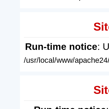
Sit
Run-time notice
: 
/usr/local/www/apache24/
Sit