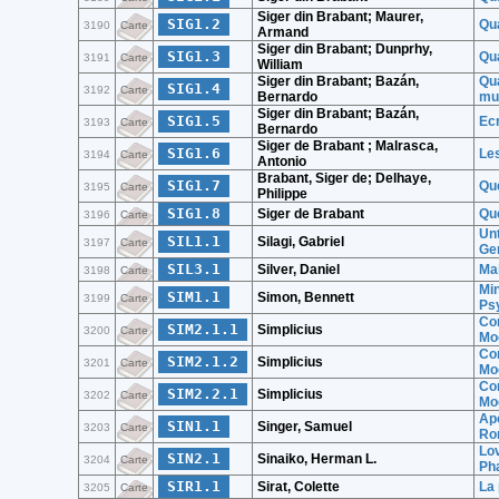
Siger din Brabant; Maurer,
SIG1.2
Qu
3190
Carte
Armand
Siger din Brabant; Dunprhy,
SIG1.3
Qu
3191
Carte
William
Siger din Brabant; Bazán,
Qua
SIG1.4
3192
Carte
Bernardo
mu
Siger din Brabant; Bazán,
SIG1.5
Ecr
3193
Carte
Bernardo
Siger de Brabant ; Malrasca,
SIG1.6
Les
3194
Carte
Antonio
Brabant, Siger de; Delhaye,
SIG1.7
Que
3195
Carte
Philippe
SIG1.8
Siger de Brabant
Que
3196
Carte
Un
SIL1.1
Silagi, Gabriel
3197
Carte
Ge
SIL3.1
Silver, Daniel
Ma
3198
Carte
Mi
SIM1.1
Simon, Bennett
3199
Carte
Ps
Com
SIM2.1.1
Simplicius
3200
Carte
Moe
Com
SIM2.1.2
Simplicius
3201
Carte
Moe
Com
SIM2.2.1
Simplicius
3202
Carte
Moe
Apo
SIN1.1
Singer, Samuel
3203
Carte
Rom
Lov
SIN2.1
Sinaiko, Herman L.
3204
Carte
Ph
SIR1.1
Sirat, Colette
La 
3205
Carte