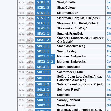
SIR1.2
Sirat, Colette
La 
3206
Carte
SIR1.3
Sirat, Colette
A h
3207
Carte
SIS1.1
Siserman, Dan
Teo
3208
Carte
SIS1.2
Siserman, Dan; Tat, Alin (eds.)
Spi
3209
Carte
SLE1.1
Sleeman, J. H.; Pollet, Gilbert
Le
3210
Carte
SLO1.1
Slotemaker, J., Witt, J.
Ro
3211
Carte
SMA1.1
Šmahel, František
Cha
3212
Carte
Šmahel, František (ed.); Pavlicek,
SMA1.2
A 
3213
Carte
Ota (colab.)
SME1.1
Smet, Joachim (ed.)
Man
3214
Carte
SMI1.1
Smith, Lesley
Th
3215
Carte
SMI2.1.1
Martinus Smiglecius
Com
3216
Carte
SMI2.1.2
Martinus Smiglecius
Com
3217
Carte
SMI3.1
Smith, Randall B.
Înt
3218
Carte
SOE1.1
Soetermeer, Frank
Utr
3219
Carte
Solère, Jean-Luc; Vasiliu, Anca;
Ala
SOL1.1
3220
Carte
Galonnier, Alain (ed.)
au 
SOL1.2
Solère, Jean-Luc; Kaluza, Z. (ed.)
La 
3221
Carte
SOL2.1
Solmsen, F. (ed.)
Ins
3222
Carte
SOP1.1
Sophocle
Tr
3223
Carte
SOR1.1
Sorabji, Richard
Phi
3224
Carte
SOR2.1
Sorel, Reynal
Orf
3225
Carte
de Souza, José Antonio de C. R.