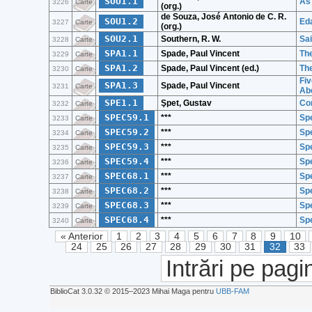
SOU1.1
As
3226
Carte
(org.)
de Souza, José Antonio de C. R.
SOU1.2
Ed
3227
Carte
(org.)
SOU2.1
Southern, R. W.
Sai
3228
Carte
SPA1.1
Spade, Paul Vincent
The
3229
Carte
SPA1.2
Spade, Paul Vincent (ed.)
Th
3230
Carte
Fiv
SPA1.3
Spade, Paul Vincent
3231
Carte
Ab
SPE1.1
Şpet, Gustav
Con
3232
Carte
SPEC59.1
***
Spe
3233
Carte
SPEC59.2
***
Spe
3234
Carte
SPEC59.3
***
Spe
3235
Carte
SPEC59.4
***
Spe
3236
Carte
SPEC68.1
***
Spe
3237
Carte
SPEC68.2
***
Spe
3238
Carte
SPEC68.3
***
Spe
3239
Carte
SPEC68.4
***
Spe
3240
Carte
« Anterior
1
2
3
4
5
6
7
8
9
10
24
25
26
27
28
29
30
31
32
33
Intrări pe pagi
BiblioCat 3.0.32 © 2015‒2023 Mihai Maga pentru
UBB-FAM