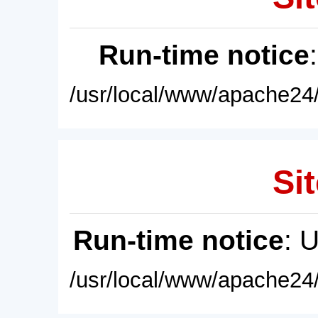
Run-time notice
/usr/local/www/apache24/
Sit
Run-time notice
: 
/usr/local/www/apache24/