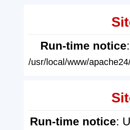
Sit
Run-time notice
/usr/local/www/apache24/
Sit
Run-time notice
: 