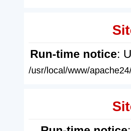
Sit
Run-time notice
: 
/usr/local/www/apache24/
Sit
Run-time notice