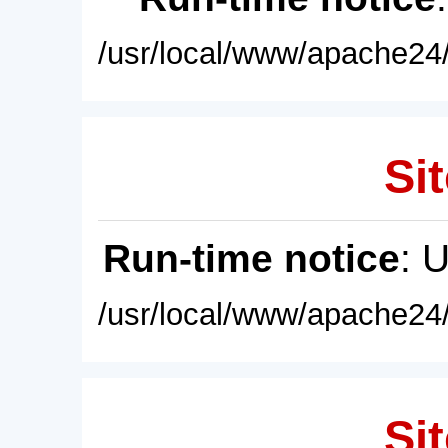
/usr/local/www/apache24/
Sit
Run-time notice
: 
/usr/local/www/apache24/
Sit