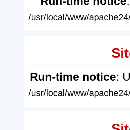
Run-time notice
/usr/local/www/apache24/
Sit
Run-time notice
: 
/usr/local/www/apache24/
Sit