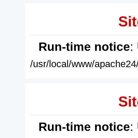
Sit
Run-time notice
:
/usr/local/www/apache24/
Sit
Run-time notice
: