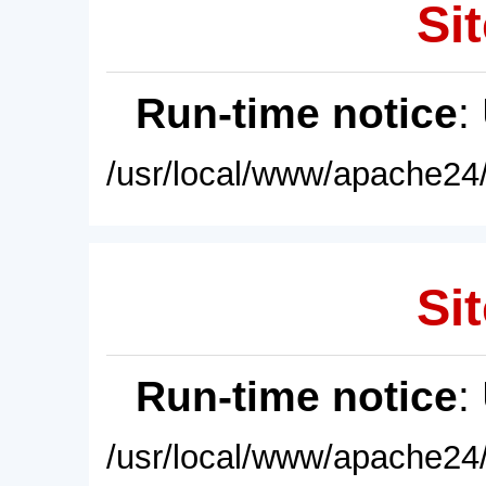
Sit
Run-time notice
:
/usr/local/www/apache24/
Sit
Run-time notice
:
/usr/local/www/apache24/