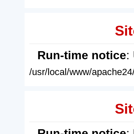
Sit
Run-time notice
:
/usr/local/www/apache24/
Sit
Run-time notice
: