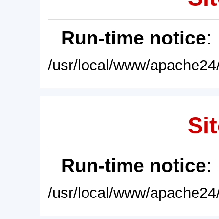
Run-time notice
:
/usr/local/www/apache24/
Sit
Run-time notice
:
/usr/local/www/apache24/