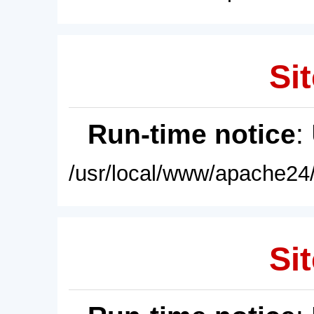
Sit
Run-time notice
:
/usr/local/www/apache24/
Sit