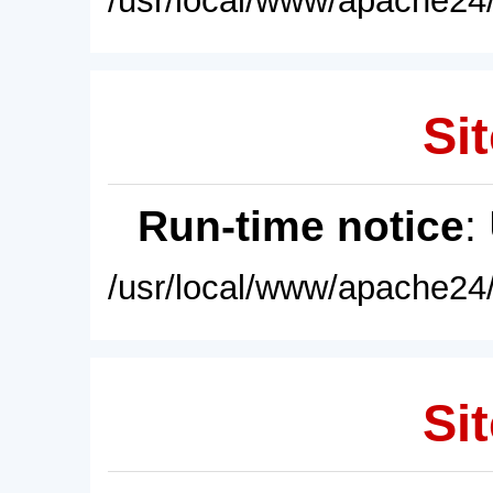
/usr/local/www/apache24/
Sit
Run-time notice
:
/usr/local/www/apache24/
Sit