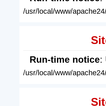
/usr/local/www/apache24/
Sit
Run-time notice
:
/usr/local/www/apache24/
Sit