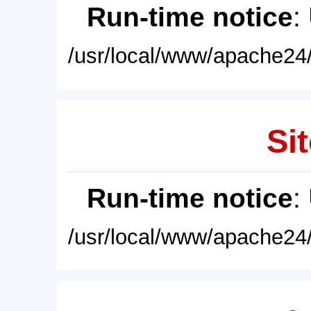
Run-time notice
:
/usr/local/www/apache24/
Sit
Run-time notice
:
/usr/local/www/apache24/