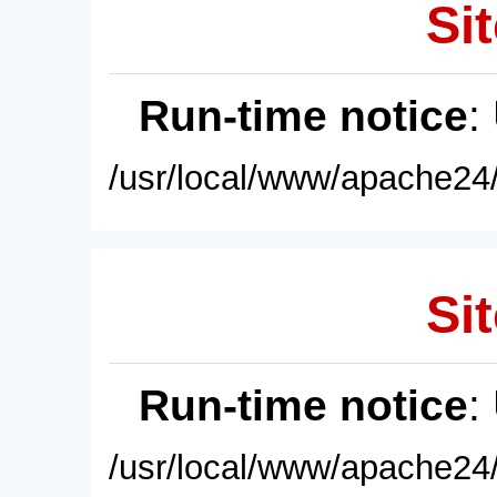
Sit
Run-time notice
:
/usr/local/www/apache24/
Sit
Run-time notice
:
/usr/local/www/apache24/