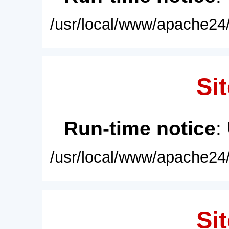
/usr/local/www/apache24/
Sit
Run-time notice
:
/usr/local/www/apache24/
Sit