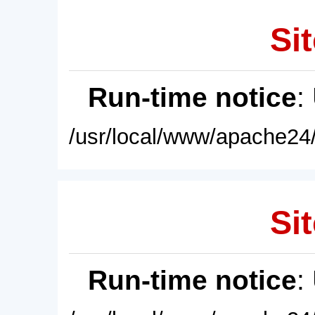
Sit
Run-time notice
:
/usr/local/www/apache24/
Sit
Run-time notice
: