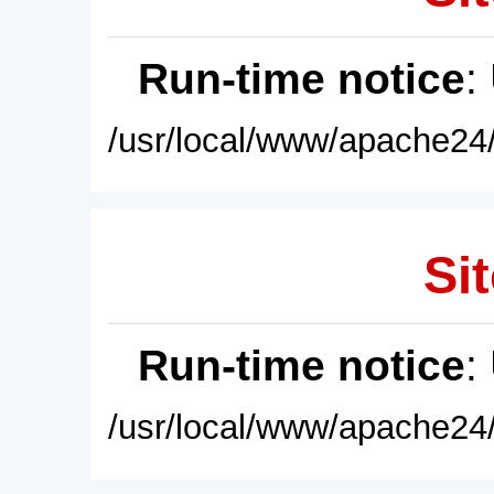
Run-time notice
:
/usr/local/www/apache24/
Sit
Run-time notice
:
/usr/local/www/apache24/