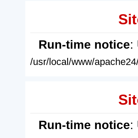
Sit
Run-time notice
:
/usr/local/www/apache24/
Sit
Run-time notice
: