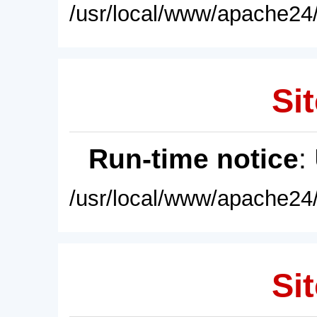
/usr/local/www/apache24/
Sit
Run-time notice
:
/usr/local/www/apache24/
Sit