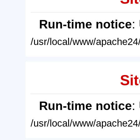
Run-time notice
:
/usr/local/www/apache24/
Sit
Run-time notice
:
/usr/local/www/apache24/