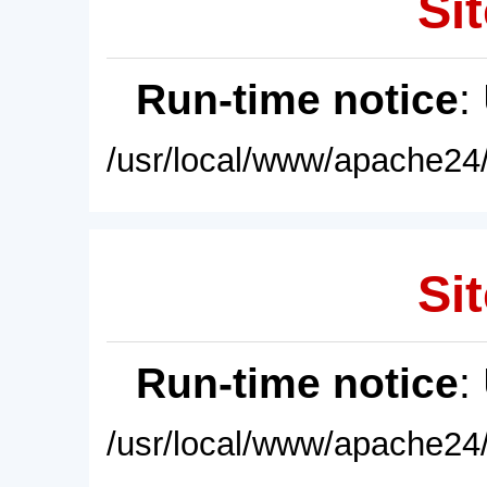
Sit
Run-time notice
:
/usr/local/www/apache24/
Sit
Run-time notice
:
/usr/local/www/apache24/