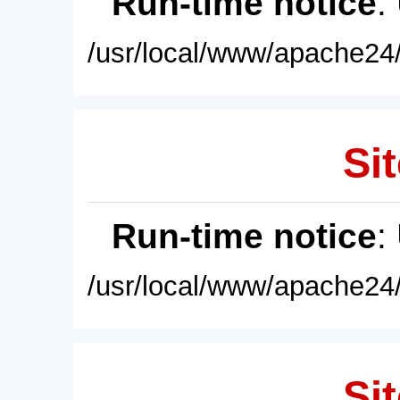
Run-time notice
:
/usr/local/www/apache24/
Sit
Run-time notice
:
/usr/local/www/apache24/
Sit