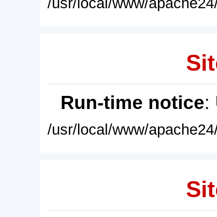
/usr/local/www/apache24/
Sit
Run-time notice
:
/usr/local/www/apache24/
Sit