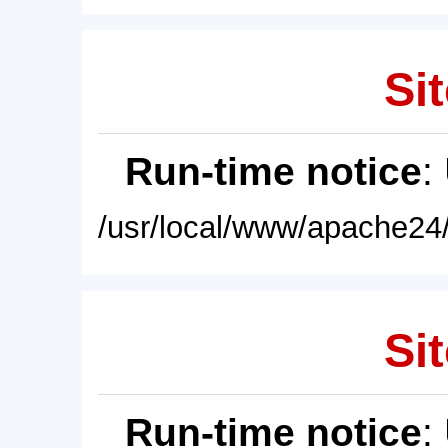
Sit
Run-time notice
:
/usr/local/www/apache24/
Sit
Run-time notice
: