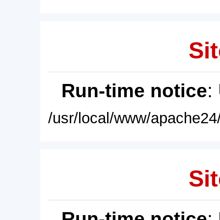
Sit
Run-time notice
:
/usr/local/www/apache24/
Sit
Run-time notice
: