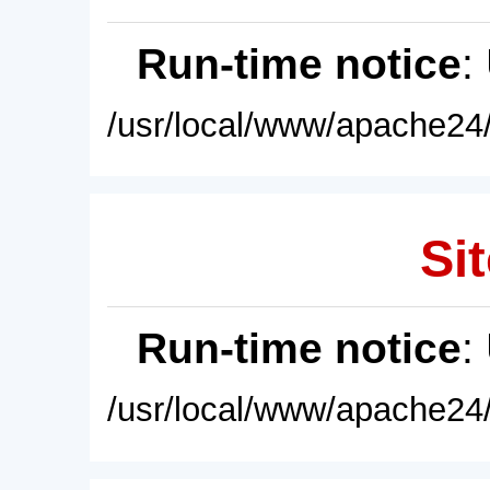
Run-time notice
:
/usr/local/www/apache24/
Sit
Run-time notice
:
/usr/local/www/apache24/