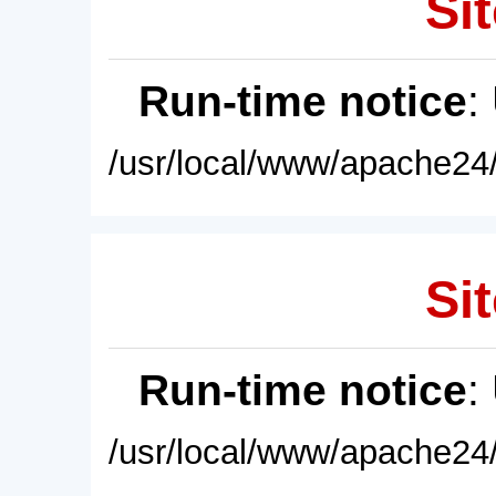
Sit
Run-time notice
:
/usr/local/www/apache24/
Sit
Run-time notice
:
/usr/local/www/apache24/