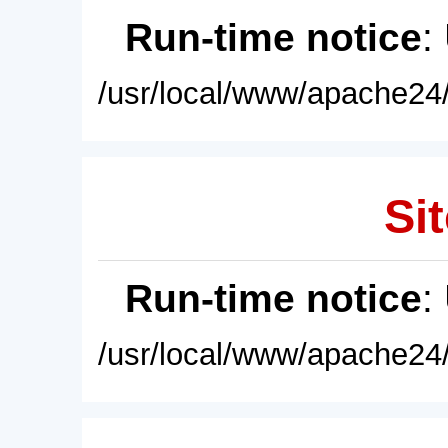
Run-time notice
:
/usr/local/www/apache24/
Sit
Run-time notice
:
/usr/local/www/apache24/