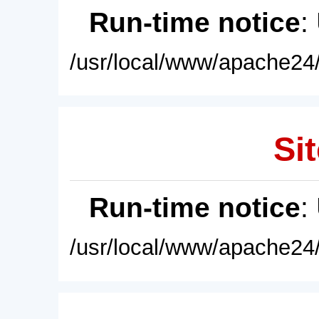
Run-time notice
:
/usr/local/www/apache24/
Sit
Run-time notice
:
/usr/local/www/apache24/