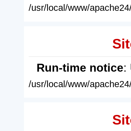
/usr/local/www/apache24/
Sit
Run-time notice
:
/usr/local/www/apache24/
Sit