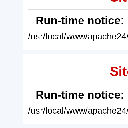
Run-time notice
:
/usr/local/www/apache24/
Sit
Run-time notice
:
/usr/local/www/apache24/