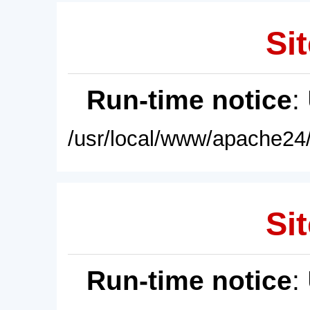
Sit
Run-time notice
:
/usr/local/www/apache24/
Sit
Run-time notice
: