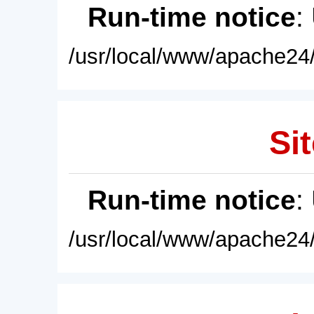
Run-time notice
:
/usr/local/www/apache24/
Sit
Run-time notice
:
/usr/local/www/apache24/