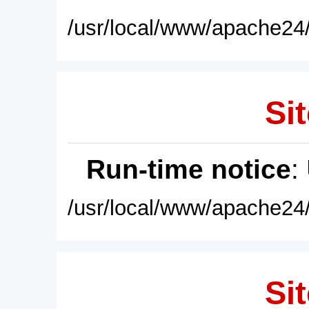
/usr/local/www/apache24/
Sit
Run-time notice
:
/usr/local/www/apache24/
Sit