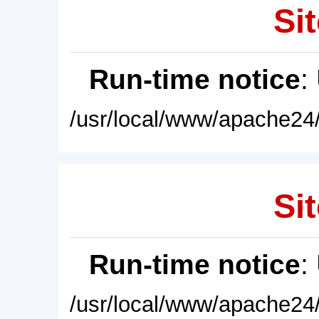
Sit
Run-time notice
:
/usr/local/www/apache24/
Sit
Run-time notice
:
/usr/local/www/apache24/